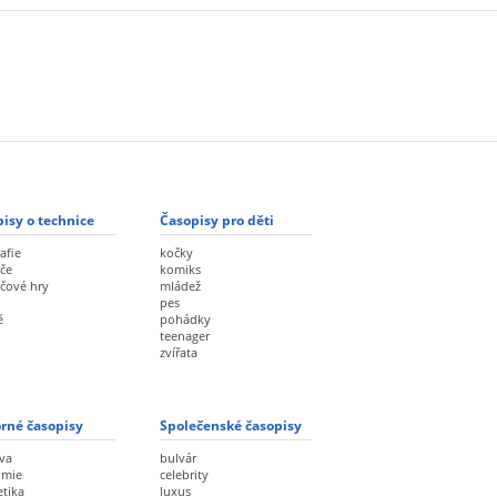
isy o technice
Časopisy pro děti
afie
kočky
če
komiks
ačové hry
mládež
pes
ě
pohádky
teenager
zvířata
rné časopisy
Společenské časopisy
va
bulvár
omie
celebrity
etika
luxus