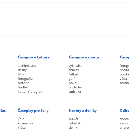
Časopisy o kultuře
Časopisy o sportu
Časop
architektura
cyklistika
fotogr
design
fitness
počíta
film
fotbal
počít
fotografie
golf
věda
historie
hokej
zbran
hudba
jezdectví
kulturní program
turistika
 čas
Časopisy pro ženy
Noviny a deníky
Odbo
jídlo
bulvár
dopra
kosmetika
celostátní
ekon
krása
deník
energ