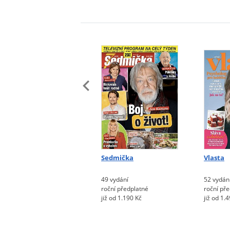
Sedmička
Vlasta
49 vydání
52 vydán
roční předplatné
roční př
již od 1.190 Kč
již od 1.