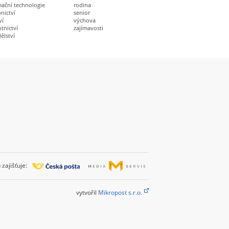
mační technologie
rodina
nictví
senior
ví
výchova
tnictví
zajímavosti
ělství
zajišťuje:
vytvořil
Mikropost s.r.o.