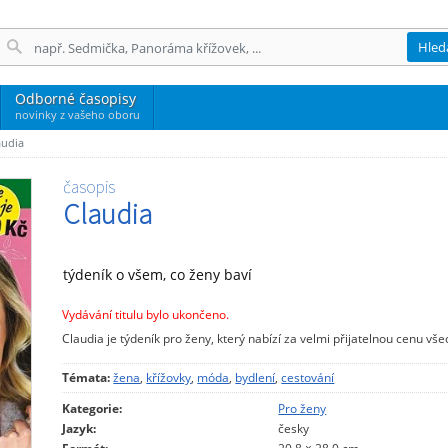
Hled
Odborné časopisy
novinky z vašeho oboru
audia
časopis
Claudia
týdeník o všem, co ženy baví
Vydávání titulu bylo ukončeno.
Claudia je týdeník pro ženy, který nabízí za velmi přijatelnou cenu vš
Témata:
žena
,
křížovky
,
móda
,
bydlení
,
cestování
Kategorie:
Pro ženy
Jazyk:
česky