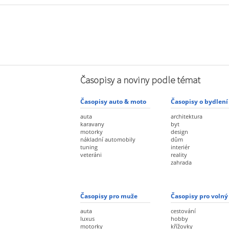
Časopisy a noviny podle témat
Časopisy auto & moto
Časopisy o bydlení
auta
architektura
karavany
byt
motorky
design
nákladní automobily
dům
tuning
interiér
veteráni
reality
zahrada
Časopisy pro muže
Časopisy pro volný
auta
cestování
luxus
hobby
motorky
křížovky