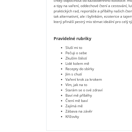
chtějí odpočinout od každodenního kolotoče: mó
a tipy na vaření, oddechové čtení a cestování, lu
praktických rad, reportáže a příběhy našich čten
tak alternativní, ale i bylinkám, ezoterice a ta
který přináší pestrý mix témat ideální pro celý
Pravidelné rubriky
Sluší mi to
Pečuji o sebe
Zkuším štěstí
Lidé kolem mě
Recepty do sbírky
Jím s chutí
Vaření krok za krokem
Vím, jak na to
Starám se o své zdraví
Baví mě příběhy
Čtení mě baví
Zajímá mě
Zábava na závěr
Křížovky