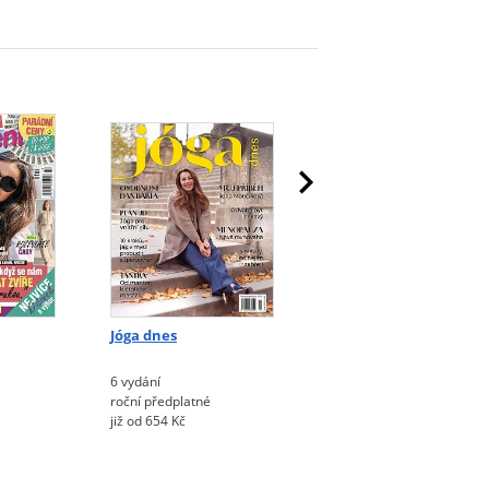
Jóga dnes
Moje chvilka pohody
6 vydání
52 vydání
roční předplatné
roční předplatné
již od 654 Kč
již od 1.763 Kč