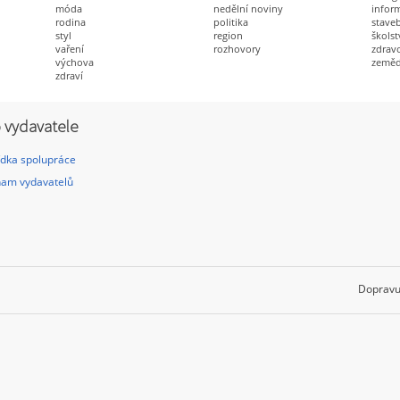
móda
nedělní noviny
infor
rodina
politika
staveb
styl
region
školst
vaření
rozhovory
zdravo
výchova
zeměd
zdraví
 vydavatele
dka spolupráce
am vydavatelů
Dopravu 