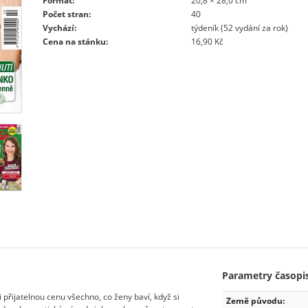
Formát:
20,8 × 28,0 cm
Počet stran:
40
Vychází:
týdeník (52 vydání za rok)
Cena na stánku:
16,90 Kč
Parametry časopi
i přijatelnou cenu všechno, co ženy baví, když si
Země původu: