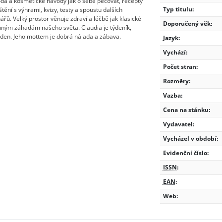
da a kosmetické návody jak o sebe pečovat, recepty
Typ titulu:
štění s výhrami, kvizy, testy a spoustu dalších
ářů. Velký prostor věnuje zdraví a léčbě jak klasické
Doporučený věk:
jemným záhadám našeho světa. Claudia je týdeník,
 týden. Jeho mottem je dobrá nálada a zábava.
Jazyk:
Vychází:
Počet stran:
Rozměry:
Vazba:
Cena na stánku:
Vydavatel:
Vycházel v období:
Evidenční číslo:
ISSN
:
EAN
:
Web: