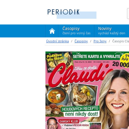
Časopisy
Noviny
čtení pro volný čas
vychází každý den
(current)
Úvodní stránka
Časopisy
Pro ženy
Časopis Cl