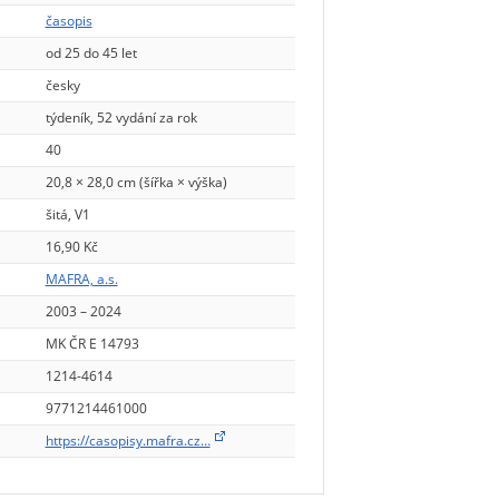
časopis
od 25 do 45 let
česky
týdeník, 52 vydání za rok
40
20,8 × 28,0 cm (šířka × výška)
šitá, V1
16,90 Kč
MAFRA, a.s.
2003 – 2024
MK ČR E 14793
1214-4614
9771214461000
https://casopisy.mafra.cz…