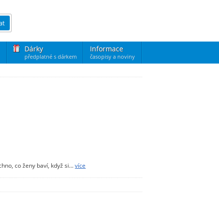
at
Dárky
Informace
předplatné s dárkem
časopisy a noviny
echno, co ženy baví, když si…
více