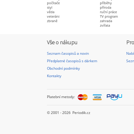
počítače
příběhy
styl
příroda
věda
ruční práce
veteráni
TV program
zbraně
zahrada
zvířata
Vše o nákupu
Pro
Seznam časopisů a novin
Nabí
Předplatné časopisů s dárkem
Sezn
Obchodní podmínky
Kontakty
Platební metody:
© 2001 - 2026 Periodik.cz