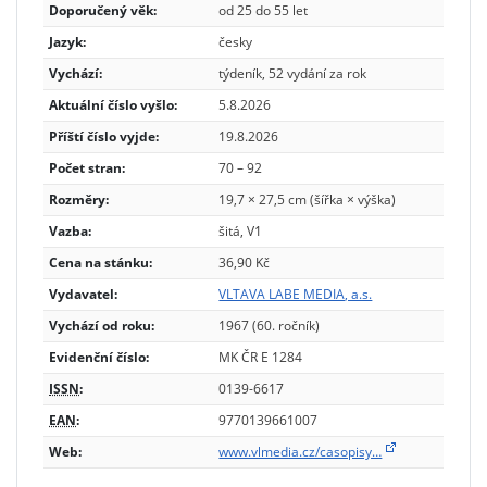
Doporučený věk:
od 25 do 55 let
Jazyk:
česky
Vychází:
týdeník, 52 vydání za rok
Aktuální číslo vyšlo:
5.8.2026
Příští číslo vyjde:
19.8.2026
Počet stran:
70 – 92
Rozměry:
19,7 × 27,5 cm (šířka × výška)
Vazba:
šitá, V1
Cena na stánku:
36,90 Kč
Vydavatel:
VLTAVA LABE MEDIA, a.s.
Vychází od roku:
1967 (60. ročník)
Evidenční číslo:
MK ČR E 1284
ISSN
:
0139-6617
EAN
:
9770139661007
Web:
www.vlmedia.cz/casopisy…