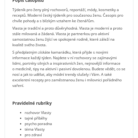
Popis časopisu
Týdeník pro ženy plný rozhovorů, reportáží, módy, kosmetiky a
receptů. Moderní český týdeník pro současnou ženu. Časopis pro
chvíle pohody a s blízkým vztahem ke čtenářům.
Vlasta je tradiční a proto důvěryhodná. Vlasta je moderní a proto
stále milovaná a žádaná. Vlasta je partnerkou pro aktivní
samostatnou ženu žijící ve spokojené rodině, které záleží na
kvalitě svého života.
S předplatným získáte kamarádku, která přijde s novými
informace každý týden. Najdete v ní rozhovory se zajímavými
lidmi, portréty silných a inspirativních žen, nejnovější informace
o medicíně, tipy na aktivní i pasivní dovolenou. Budete vědět, co se
nosí a jak to udělat, aby módní trendy slušely i Vám. A také
excelentní recepty pro zaměstnanou ženu i milovnici pořádného
vaření.
Pravidelné rubriky
rozhovor Vlasty
tajné příběhy
psycho poradna
téma Vlasty
pro zdraví