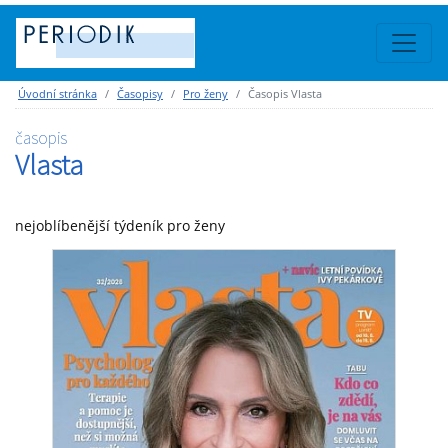
Úvodní stránka
Časopisy
Pro ženy
Časopis Vlasta
časopis
Vlasta
nejoblíbenější týdeník pro ženy