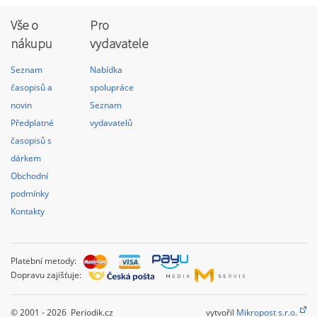
Vše o
Pro
nákupu
vydavatele
Seznam
Nabídka
časopisů a
spolupráce
novin
Seznam
Předplatné
vydavatelů
časopisů s
dárkem
Obchodní
podmínky
Kontakty
Platební metody:
Dopravu zajišťuje:
© 2001 - 2026 Periodik.cz
vytvořil
Mikropost s.r.o.