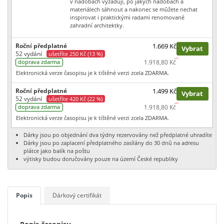
v nádobách vyžadují, po jakých nádobách a
materiálech sáhnout a nakonec se můžete nechat
inspirovat i praktickými radami renomované
zahradní architektky.
Roční předplatné
1.669 Kč
Vybrat
52 vydání
ušetříte 250 Kč (13 %)
1.918,80 Kč
doprava zdarma
Elektronická verze časopisu je k tištěné verzi zcela ZDARMA.
Roční předplatné
1.499 Kč
Vybrat
52 vydání
ušetříte 420 Kč (22 %)
1.918,80 Kč
doprava zdarma
Elektronická verze časopisu je k tištěné verzi zcela ZDARMA.
Dárky jsou po objednání dva týdny rezervovány než předplatné uhradíte
Dárky jsou po zaplacení předplatného zasílány do 30 dnů na adresu
plátce jako balík na poštu
výtisky budou doručovány pouze na území České republiky
Popis
Dárkový certifikát