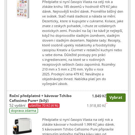
Předplaťte si nyní časopis Vlasta na celý rok a
získáte knihu 185 dezertů v hodnotě 479 Kč jako
dárek. Nejnovější knižní dárek. Proměňte běžný den
ve svátek. Stačí malá sladkost a nálada se mění.
Dezerticky, ktere si kupujete v cukrarne. Kolace, jake
znate z ceskych pohadek, i chute ze vzdalenych
exotickych zemi. Pozvání na čaj i ke kávě je nejlepší,
když ho doprovodíte sladkým úsměvem, sladkým
slovem i sladkým dezertem. Najdete tady: Recepty,
které osobně upekly redaktorky a foodstylistky
casopisu Kreativ a Gurmet v redakční kuchyni nebo
u sebe doma. Důležité postupy pro práci
s ingrediencemi, na které se v rodinných
receptových sešitech často zapomíná. Rozměry:
210 mm x 5 mm x 270 mm. Vyšlo v roce
2025. Prodejní cena 479 Kč. Neváhejte a
objednávejte ihned. Nabídka platí jen do
vyčerpání zásob.
Roční předplatné + kávovar Tchibo
1.849 Kč
Vybrat
Cafissimo Pure+ (bílý)
52 vydání
ušetříte 70 Kč (4 %)
1.918,80 Kč
doprava zdarma
Předplaťte si nyní časopis Vlasta na celý rok a
získáte kávovar v hodnotě 1.999 Kč jako dárek.
S kávovarem Tchibo Cafissimo Pure připravíte
stisknutím jediného tlačítka kávu jako od