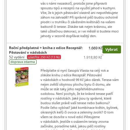
vás s námi nezaskočí, protože jsme připravili
spoustu tipů a receptů na využití jahod v kuchyni.
Víte, že k jejich pěstování vlastně ani nepotřebujete
záhon na zahradě? Při správné péči budou ochotně
plodit i v truhlíku či závěsném květináči na vašem
balkoně či terase. Získáte tak nejen krásnou, ale
také užitečnou dekoraci, a i ve městě si budete moci
jahody v sezoně dopřávat každý den.
Roční předplatné + kniha z edice Receptář:
1.669 Kč
Vybrat
Pěstování v nádobách
52 vydání
ušetříte 250 Kč (13 %)
1.918,80 Kč
doprava zdarma
Předplaťte si nyní časopis Vlasta na celý rok a
získáte knihu z edice Receptář: Pěstování
v nádobách v hodnotě 99 Kč jako dárek. Terasa vám
nejen zvětší obytnou plochu bytu či domu, ale
může se stát taky jeho nepřehlédnutelnou
ozdobou. Není pochyb, že ke krásné terase patří
rostliny v nádobách. Jaké jsou ty správné, které
budou slušet právě vaší terase nebo balkonu?
Podle čeho vybírat? Jaké kombinace květin, bylinek,
okrasných keřů či ovoce a zeleniny zvolit? O tom
všem se dozvíte v nové edici Pěstujeme
v nádobách. Jestliže s osázením terasy zrovna
začínáte, poradíme také, jakou péči rostliny