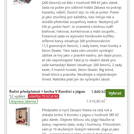
(200 žetonů) od Albi v hodnotě 999 Kč jako dárek.
Sada na poker pro vášnivé hráče! Zábava na pokraji
hazardu, vášeň, životní styl, to vše je poker. Poker
je jako stvořený pro každého, kdo miluje risk a
dokáže předvídat soupeřovy reakce. Nezbytný při
hře je „poker face“, to znamená s klidnou tváří
blafovat, riskovat, kombinovat a mást soupeře…
Pokerová sada ve stylovém hliníkovém kufříku
stříbrné barvy obsahuje 200 profesionálních
11,5 gramových žetonů, 2 sady karet, hrací kostky a
žeton Dealer. Tato sada vám umožní vynikající
zážitek ze hry jako v pravém kasínu. Jen dejte pozor,
ať vše neprohrajete! Také je to ideální dárek pro
vaše kamarády! Balení obsahuje: 200 žetonů, 2 sady
karet, 5 hracích kostek, žeton Dealer, Big blind,
Small blind a pravidla. Neváhejte a objednávejte
ihned. Nabídka platí jen do vyčerpání zásob.
Roční předplatné + kniha V Kondici s jógou
1.849 Kč
Vybrat
52 vydání
ušetříte 70 Kč (4 %)
1.918,80 Kč
doprava zdarma
Předplaťte si nyní časopis Vlasta na celý rok a
získejte knihu V Kondici s jógou v hodnotě 385 Kč
jako dárek. Objevte léčivou sílu jógy! Naučte se
ásany, napravte záda, svaly i hormony. Průvodcem
vám je 10 zkušených českých lektorek. Jóga je jako
lék – napraví bolavá záda, svalové dysbalance