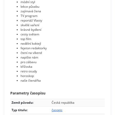
módní styl
lekce půvabu
zajímavá žena
TV program
reportáž Vlasty
skvělé vaření
krásné bydlení
cesty světem
top film
nedělní koktejl
fejeton redaktorky
čtení na víkend
napište nám
pro zábavu
křížovka
retro osudy
horoskop
naše čtenářka
Parametry časopisu
Země původu:
Česká republika
Typ titulu:
časopis