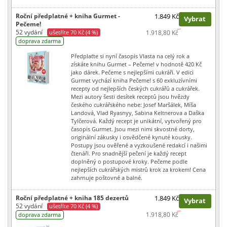
Roční předplatné + kniha Gurmet -
1.849 Kč
Vybrat
Pečeme!
52 vydání
ušetříte 70 Kč (4 %)
1.918,80 Kč
doprava zdarma
Předplaťte si nyní časopis Vlasta na celý rok a
získáte knihu Gurmet – Pečeme! v hodnotě 420 Kč
jako dárek. Pečeme s nejlepšími cukráři. V edici
Gurmet vychází kniha Pečeme! s 60 exkluzívními
recepty od nejlepších českých cukrářů a cukrářek.
Mezi autory šesti desítek receptů jsou hvězdy
českého cukrářského nebe: Josef Maršálek, Míša
Landová, Vlad Ryasnyy, Sabina Keltnerova a Daška
Tylčerová. Každý recept je unikátní, vytvořený pro
časopis Gurmet. Jsou mezi nimi skvostné dorty,
originální zákusky i osvědčené kynuté kousky.
Postupy jsou ověřené a vyzkoušené redakcí i našimi
čtenáři. Pro snadnější pečení je každý recept
doplněný o postupové kroky. Pečeme podle
nejlepších cukrářských mistrů krok za krokem! Cena
zahrnuje poštovné a balné.
Roční předplatné + kniha 185 dezertů
1.849 Kč
Vybrat
52 vydání
ušetříte 70 Kč (4 %)
1.918,80 Kč
doprava zdarma