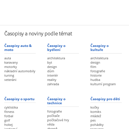
Časopisy a noviny podle témat
Časopisy auto &
Časopisy o
Časopisy o
moto
bydlení
kultuře
auta
architektura
architektura
karavany
byt
design
motorky
design
film
nákladní automobily
dům
fotografie
tuning
interiér
historie
veteráni
reality
hudba
zahrada
kulturní program
Časopisy o sportu
Časopisy o
Časopisy pro děti
technice
cyklistika
kočky
fotografie
fitness
komiks
počítače
fotbal
mládež
počítačové hry
golf
pes
věda
hokej
pohádky
zbraně
jezdectví
teenager