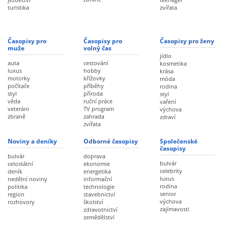
turistika
zvířata
Časopisy pro
Časopisy pro
Časopisy pro ženy
muže
volný čas
jídlo
auta
cestování
kosmetika
luxus
hobby
krása
motorky
křížovky
móda
počítače
příběhy
rodina
styl
příroda
styl
věda
ruční práce
vaření
veteráni
TV program
výchova
zbraně
zahrada
zdraví
zvířata
Noviny a deníky
Odborné časopisy
Společenské
časopisy
bulvár
doprava
bulvár
celostátní
ekonomie
celebrity
deník
energetika
luxus
nedělní noviny
informační
rodina
politika
technologie
senior
region
stavebnictví
výchova
rozhovory
školství
zajímavosti
zdravotnictví
zemědělství