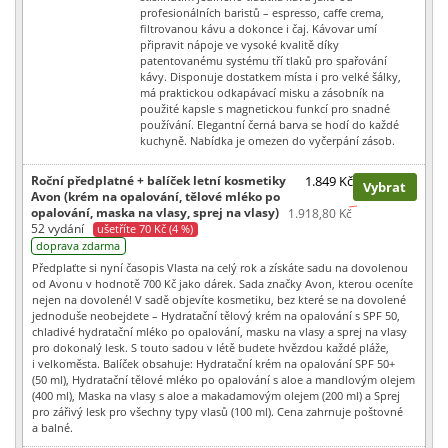
profesionálních baristů – espresso, caffe crema,
filtrovanou kávu a dokonce i čaj. Kávovar umí
připravit nápoje ve vysoké kvalitě díky
patentovanému systému tří tlaků pro spařování
kávy. Disponuje dostatkem místa i pro velké šálky,
má praktickou odkapávací misku a zásobník na
použité kapsle s magnetickou funkcí pro snadné
používání. Elegantní černá barva se hodí do každé
kuchyně. Nabídka je omezen do vyčerpání zásob.
Roční předplatné + balíček letní kosmetiky
1.849 Kč
Vybrat
Avon (krém na opalování, tělové mléko po
opalování, maska na vlasy, sprej na vlasy)
1.918,80 Kč
52 vydání
ušetříte 70 Kč (4 %)
doprava zdarma
Předplaťte si nyní časopis Vlasta na celý rok a získáte sadu na dovolenou
od Avonu v hodnotě 700 Kč jako dárek. Sada značky Avon, kterou oceníte
nejen na dovolené! V sadě objevíte kosmetiku, bez které se na dovolené
jednoduše neobejdete – Hydratační tělový krém na opalování s SPF 50,
chladivé hydratační mléko po opalování, masku na vlasy a sprej na vlasy
pro dokonalý lesk. S touto sadou v létě budete hvězdou každé pláže,
i velkoměsta. Balíček obsahuje: Hydratační krém na opalování SPF 50+
(50 ml), Hydratační tělové mléko po opalování s aloe a mandlovým olejem
(400 ml), Maska na vlasy s aloe a makadamovým olejem (200 ml) a Sprej
pro zářivý lesk pro všechny typy vlasů (100 ml). Cena zahrnuje poštovné
a balné.