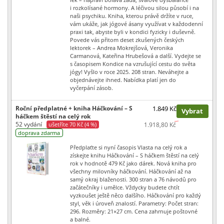
i rozkolísané hormony. A léčivou silou působí i na
naši psychiku. Kniha, kterou právě držíte v ruce,
vám ukáže, jak jógové ásany využívat v každodenní
praxi tak, abyste byli v kondici fyzicky i duševně.
Povede vás přitom deset zkušených českých
lektorek – Andrea Mokrejšová, Veronika
Carmanová, Kateřina Hrubešová a další. Vydejte se
s časopisem Kondice na vzrušující cestu do světa
jógy! Vyšlo v roce 2025. 208 stran. Neváhejte a
objednávejte ihned. Nabídka platí jen do
vyčerpání zásob.
Roční předplatné + kniha Háčkování – S
1.849 Kč
Vybrat
háčkem štěstí na celý rok
52 vydání
ušetříte 70 Kč (4 %)
1.918,80 Kč
doprava zdarma
Předplaťte si nyní časopis Vlasta na celý rok a
získejte knihu Háčkování – S háčkem štěstí na celý
rok v hodnotě 479 Kč jako dárek. Nová kniha pro
všechny milovníky háčkování. Háčkování až na
samý okraj blaženosti. 300 stran a 76 návodů pro
začátečníky i umělce. Vždycky budete chtít
vyzkoušet ještě něco dalšího. Háčkování pro každý
styl, věk i úroveň znalostí. Parametry: Počet stran:
296. Rozměry: 21×27 cm. Cena zahrnuje poštovné
a balné.