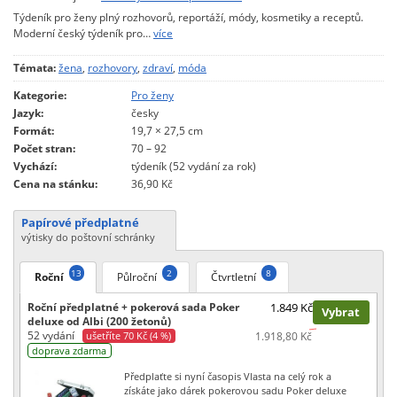
Týdeník pro ženy plný rozhovorů, reportáží, módy, kosmetiky a receptů.
Moderní český týdeník pro…
více
Témata:
žena
,
rozhovory
,
zdraví
,
móda
Kategorie:
Pro ženy
Jazyk:
česky
Formát:
19,7 × 27,5 cm
Počet stran:
70 – 92
Vychází:
týdeník (52 vydání za rok)
Cena na stánku:
36,90 Kč
Papírové předplatné
výtisky do poštovní schránky
13
2
8
Roční
Půlroční
Čtvrtletní
Roční předplatné + pokerová sada Poker
1.849 Kč
Vybrat
deluxe od Albi (200 žetonů)
52 vydání
ušetříte 70 Kč (4 %)
1.918,80 Kč
doprava zdarma
Předplaťte si nyní časopis Vlasta na celý rok a
získáte jako dárek pokerovou sadu Poker deluxe