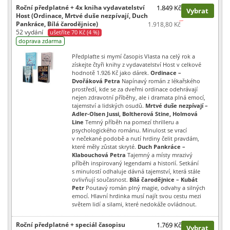
Roční předplatné + 4x kniha vydavatelství
1.849 Kč
Vybrat
Host (Ordinace, Mrtvé duše nezpívají, Duch
Pankráce, Bílá čarodějnice)
1.918,80 Kč
52 vydání
ušetříte 70 Kč (4 %)
doprava zdarma
Předplaťte si mymí časopis Vlasta na celý rok a
získejte čtyři knihy z vydavatelství Host v celkové
hodnotě 1.926 Kč jako dárek.
Ordinace –
Dvořáková Petra
Napínavý román z lékařského
prostředí, kde se za dveřmi ordinace odehrávají
nejen zdravotní příběhy, ale i dramata plná emocí,
tajemství a lidských osudů.
Mrtvé duše nezpívají –
Adler-Olsen Jussi, Boltherová Stine, Holmová
Line
Temný příběh na pomezí thrilleru a
psychologického románu. Minulost se vrací
v nečekané podobě a nutí hrdiny čelit pravdám,
které měly zůstat skryté.
Duch Pankráce –
Klabouchová Petra
Tajemný a místy mrazivý
příběh inspirovaný legendami a historií. Setkání
s minulostí odhaluje dávná tajemství, která stále
ovlivňují současnost.
Bílá čarodějnice – Kubát
Petr
Poutavý román plný magie, odvahy a silných
emocí. Hlavní hrdinka musí najít svou cestu mezi
světem lidí a silami, které nedokáže ovládnout.
Roční předplatné + speciál časopisu
1.769 Kč
Vybrat