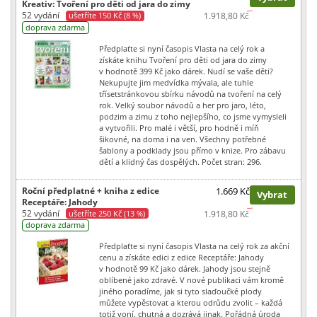
Kreativ: Tvoření pro děti od jara do zimy
52 vydání
ušetříte 150 Kč (8 %)
1.918,80 Kč
doprava zdarma
Předplaťte si nyní časopis Vlasta na celý rok a
získáte knihu Tvoření pro děti od jara do zimy
v hodnotě 399 Kč jako dárek. Nudí se vaše děti?
Nekupujte jim medvídka mývala, ale tuhle
třísetstránkovou sbírku návodů na tvoření na celý
rok. Velký soubor návodů a her pro jaro, léto,
podzim a zimu z toho nejlepšího, co jsme vymysleli
a vytvořili. Pro malé i větší, pro hodně i míň
šikovné, na doma i na ven. Všechny potřebné
šablony a podklady jsou přímo v knize. Pro zábavu
dětí a klidný čas dospělých. Počet stran: 296.
Roční předplatné + kniha z edice
1.669 Kč
Vybrat
Receptáře: Jahody
52 vydání
ušetříte 250 Kč (13 %)
1.918,80 Kč
doprava zdarma
Předplaťte si nyní časopis Vlasta na celý rok za akční
cenu a získáte edici z edice Receptáře: Jahody
v hodnotě 99 Kč jako dárek. Jahody jsou stejně
oblíbené jako zdravé. V nové publikaci vám kromě
jiného poradíme, jak si tyto slaďoučké plody
můžete vypěstovat a kterou odrůdu zvolit – každá
totiž voní, chutná a dozrává jinak. Pořádná úroda