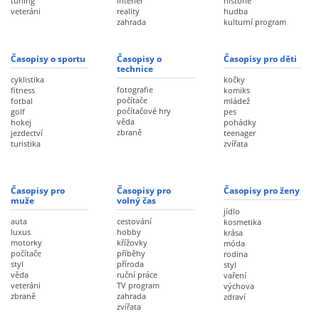
tuning
interiér
historie
veteráni
reality
hudba
zahrada
kulturní program
Časopisy o sportu
Časopisy o
Časopisy pro děti
technice
cyklistika
kočky
fotografie
fitness
komiks
počítače
fotbal
mládež
počítačové hry
golf
pes
věda
hokej
pohádky
zbraně
jezdectví
teenager
turistika
zvířata
Časopisy pro
Časopisy pro
Časopisy pro ženy
muže
volný čas
jídlo
auta
cestování
kosmetika
luxus
hobby
krása
motorky
křížovky
móda
počítače
příběhy
rodina
styl
příroda
styl
věda
ruční práce
vaření
veteráni
TV program
výchova
zbraně
zahrada
zdraví
zvířata