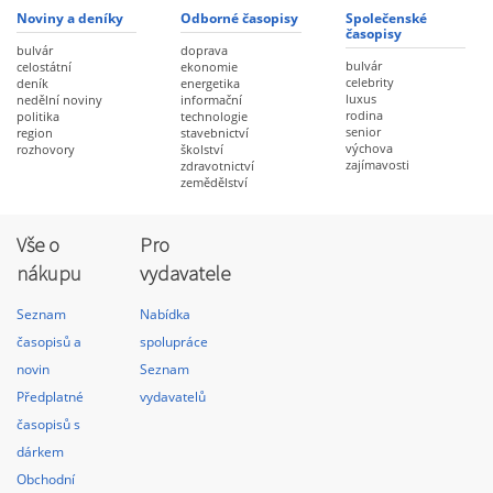
Noviny a deníky
Odborné časopisy
Společenské
časopisy
bulvár
doprava
bulvár
celostátní
ekonomie
celebrity
deník
energetika
luxus
nedělní noviny
informační
rodina
politika
technologie
senior
region
stavebnictví
výchova
rozhovory
školství
zajímavosti
zdravotnictví
zemědělství
Vše o
Pro
nákupu
vydavatele
Seznam
Nabídka
časopisů a
spolupráce
novin
Seznam
Předplatné
vydavatelů
časopisů s
dárkem
Obchodní