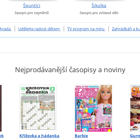
Špuntíci
Šikulka
časopis pro nejměnší
časopis pro zvídavé děti
kre
ahrada
Udělejte radost dětem
TV program na míru
Zahrádkáři a ku
Nejprodávanější časopisy a noviny
ek
Křížovka a hádanka
Barbie
Gur