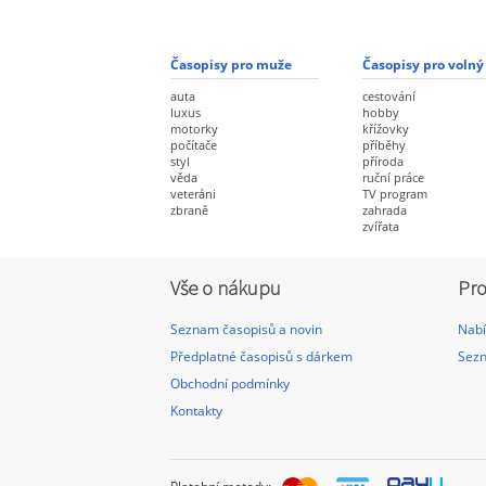
Časopisy pro muže
Časopisy pro volný
auta
cestování
luxus
hobby
motorky
křížovky
počítače
příběhy
styl
příroda
věda
ruční práce
veteráni
TV program
zbraně
zahrada
zvířata
Vše o nákupu
Pro
Seznam časopisů a novin
Nabí
Předplatné časopisů s dárkem
Sezn
Obchodní podmínky
Kontakty