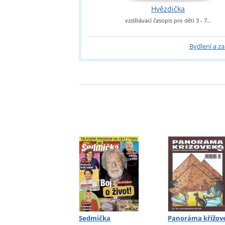
Hvězdička
u…
vzdělávací časopis pro děti 3 - 7…
Bydlení a z
Sedmička
Panoráma křížov