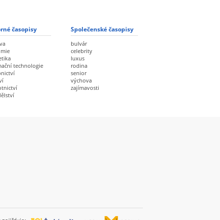
rné časopisy
Společenské časopisy
va
bulvár
omie
celebrity
etika
luxus
mační technologie
rodina
nictví
senior
ví
výchova
tnictví
zajímavosti
ělství