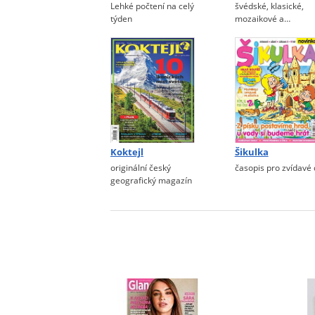
Lehké počtení na celý
švédské, klasické,
týden
mozaikové a…
Koktejl
Šikulka
originální český
časopis pro zvídavé 
geografický magazín