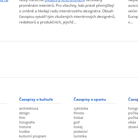
proměnám interiérů. Pro všechny, kdo právě přemýšlejí
asoci
o změně a hledají radu interiérového designéra. Obsah
večer
časopisu vytváří tým zkušených interiérových designérů,
Europ
redaktorů a produkčních, jejichž…
v…
Časopisy o kultuře
Časopisy o sportu
Časop
architektura
cyklistika
fotogr
design
fitness
počíta
film
fotbal
počít
fotografie
golf
věda
historie
hokej
zbran
hudba
jezdectví
kulturní program
turistika