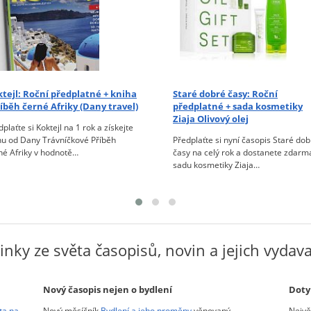
tejl:
Roční předplatné + kniha
Staré dobré časy:
Roční
říběh černé Afriky (Dany travel)
předplatné + sada kosmetiky
Ziaja Olivový olej
plaťte si Koktejl na 1 rok a získejte
hu od Dany Trávníčkové Příběh
Předplaťte si nyní časopis Staré dob
né Afriky v hodnotě…
časy na celý rok a dostanete zdarm
sadu kosmetiky Ziaja…
nky ze světa časopisů, novin a jejich vydav
Nový časopis nejen o bydlení
Doty
ta na
Nový měsíčník
Bydlení a jeho proměny
věnovaný
Nejvě