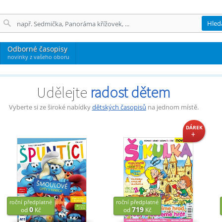
Hled
Odborné časopisy
novinky z vašeho oboru
Udělejte
radost dětem
berte si ze široké nabídky
dětských časopisů
na jednom místě.
DÁREK
+
ční předplatné
roční předplatné
roční 
0
719
od
Kč
od
Kč
od