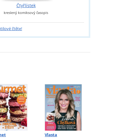
Čtyřlístek
TV st
slený komiksový časopis
nejlepší televi
tilové čtěte!
met
Vlasta