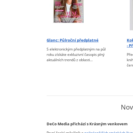
ciál Překvapení:
Glanc:
Půlroční předplatné
Kok
 + kniha
- P
S elektronickým předplatným na půl
čkem štěstí na
roku získáte exkluzivní časopis plný
Před
aktuálních trendů z oblasti…
kni
asopis Překvapení +
čer
a celý rok a
ování –…
Novi
DeCo Media přichází s Krásným venkovem
První český měsíčník o
nejkrásnějších stránkách živo