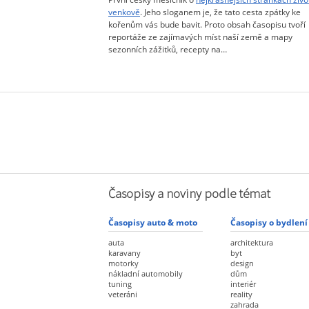
venkově
. Jeho sloganem je, že tato cesta zpátky ke
kořenům vás bude bavit. Proto obsah časopisu tvoří
reportáže ze zajímavých míst naší země a mapy
sezonních zážitků, recepty na…
Časopisy a noviny podle témat
Časopisy auto & moto
Časopisy o bydlení
auta
architektura
karavany
byt
motorky
design
nákladní automobily
dům
tuning
interiér
veteráni
reality
zahrada