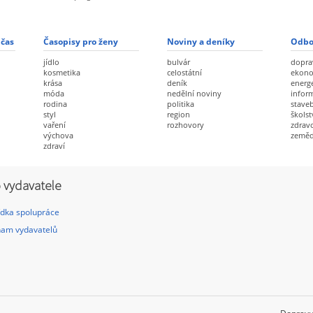
 čas
Časopisy pro ženy
Noviny a deníky
Odbo
jídlo
bulvár
dopra
kosmetika
celostátní
ekon
krása
deník
energ
móda
nedělní noviny
infor
rodina
politika
staveb
styl
region
školst
vaření
rozhovory
zdravo
výchova
zeměd
zdraví
 vydavatele
dka spolupráce
am vydavatelů