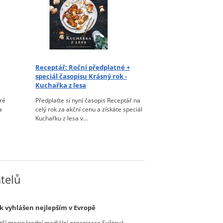
Receptář:
Roční předplatné +
Deník Křížovky:
speciál časopisu Krásný rok -
+ kniha z edice 
Kuchařka z lesa
Pěstování v nád
ré
Předplaťte si nyní časopis Receptář na
Předplaťte si nyní 
a
celý rok za akční cenu a získáte speciál
Křížovky na celý rok
Kuchařku z lesa v…
edice Receptář: Pě
atelů
k vyhlášen nejlepším v Evropě
tší mezinárodní mediální organizace Světová