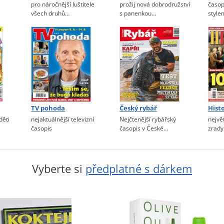
pro náročnější luštitele
prožij nová dobrodružství
časop
všech druhů…
s panenkou…
style
TV pohoda
Český rybář
Hist
děti
nejaktuálnější televizní
Nejčtenější rybářský
největ
časopis
časopis v České…
zrady
Vyberte si
předplatné s dárkem