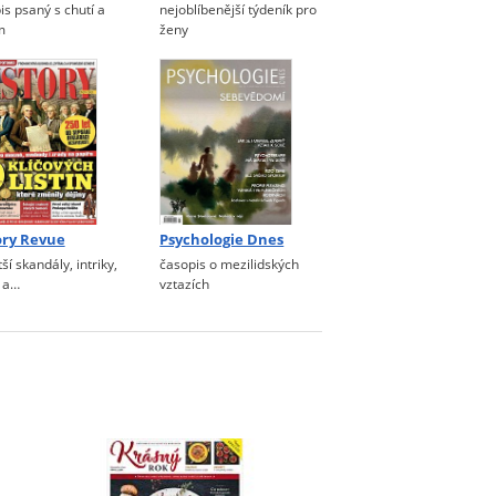
is psaný s chutí a
nejoblíbenější týdeník pro
m
ženy
ory Revue
Psychologie Dnes
ší skandály, intriky,
časopis o mezilidských
 a…
vztazích