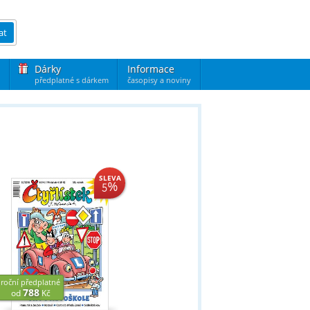
at
Dárky
Informace
předplatné s dárkem
časopisy a noviny
SLEVA
%
5
předplatné
roční předplatné
788
669
Kč
od
Kč