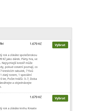
lbi
1.679 Kč
Vybrat
lý rok a získáte společenskou
9 Kč jako dárek. Párty hra, ve
. Nejrychlejší kreslíř může
hdy, pokud ostatní poznají, co
 kreslicích tabulek, 7 fixů
1 zlatý totem, 1 speciální
0 let, Počet hráčů: 3–7, Doba
Neváhejte a objednávejte
b.
1.679 Kč
Vybrat
lý rok a získáte knihu Kreativ