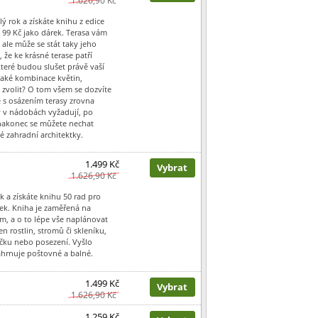
1.626,90 Kč
lý rok a získáte knihu z edice
99 Kč jako dárek. Terasa vám
ale může se stát taky jeho
e ke krásné terase patří
které budou slušet právě vaší
Jaké kombinace květin,
y zvolit? O tom všem se dozvíte
e s osázením terasy zrovna
ny v nádobách vyžadují, po
nakonec se můžete nechat
é zahradní architektky.
1.499 Kč
Vybrat
1.626,90 Kč
k a získáte knihu 50 rad pro
ek. Kniha je zaměřená na
em, a o to lépe vše naplánovat
en rostlin, stromů či skleníku,
pačku nebo posezení. Vyšlo
ahrnuje poštovné a balné.
1.499 Kč
Vybrat
1.626,90 Kč
1.259 Kč