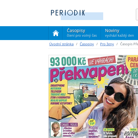
Časopisy
Noviny
čtení pro volný čas
vychází každý den
(current)
Úvodní stránka
Časopisy
Pro ženy
Časopis Př