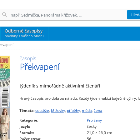
Hled
Odborné časopisy
novinky z vašeho oboru
ekvapení
časopis
Překvapení
týdeník s mimořádně aktivními čtenáři
Hravý časopis pro dobrou náladu. Každý týden nabízí báječné výhry, 
Témata:
soutěže
,
křížovky
,
příběhy
,
móda
,
žena
Kategorie:
Pro ženy
Jazyk:
česky
Formát:
21,0 × 26,0 cm
Počet stran:
56