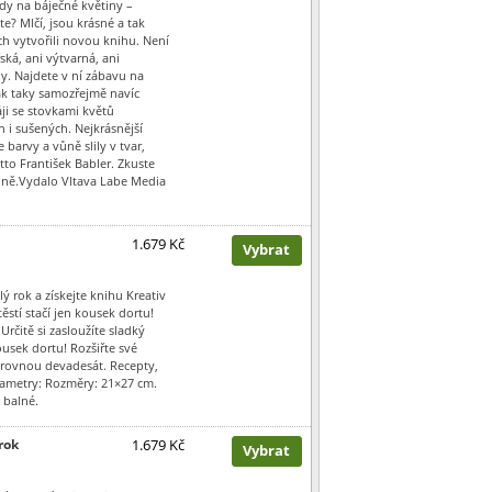
dy na báječné květiny –
te? Mlčí, jsou krásné a tak
ch vytvořili novou knihu. Není
ská, ani výtvarná, ani
y. Najdete v ní zábavu na
pak taky samozřejmě navíc
ji se stovkami květů
 i sušených. Nejkrásnější
 barvy a vůně slily v tvar,
Otto František Babler. Zkuste
vůně.Vydalo Vltava Labe Media
1.679 Kč
Vybrat
ý rok a získejte knihu Kreativ
ěstí stačí jen kousek dortu!
Určitě si zasloužíte sladký
ousek dortu! Rozšiřte své
je rovnou devadesát. Recepty,
rametry: Rozměry: 21×27 cm.
 balné.
rok
1.679 Kč
Vybrat