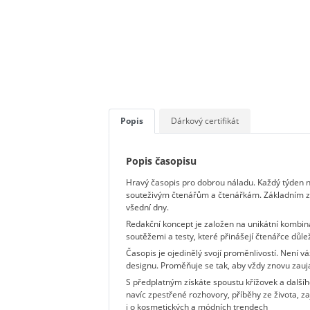
Popis
Dárkový certifikát
Popis časopisu
Hravý časopis pro dobrou náladu. Každý týden na
souteživým čtenářům a čtenářkám. Základním zá
všední dny.
Redakční koncept je založen na unikátní kombina
soutěžemi a testy, které přinášejí čtenářce důle
Časopis je ojedinělý svojí proměnlivostí. Není v
designu. Proměňuje se tak, aby vždy znovu zauj
S předplatným získáte spoustu křížovek a dalšíh
navíc zpestřené rozhovory, příběhy ze života, za
i o kosmetických a módních trendech