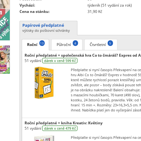
Vychází:
týdeník (51 vydání za rok)
Cena na stánku:
31,90 Kč
Papírové předplatné
výtisky do poštovní schránky
13
4
5
Roční
Půlroční
Čtvrtletní
Roční předplatné + společenská hra Co to čmáráš? Expres od A
51 vydání
dárek v ceně 599 Kč
Předplaťte si nyní časopis Překvapení na ce
hru Albi Co to čmáráš? Expres v hodnotě 59
které můžete rychlostí porazit kreslířský um
zvítězit, ale pozor – body získává pouze te
je na obrázku nakreslené! Balení obsahuje: 7
s mazacími houbičkami, 70 karet (490 slov), 
kostku, 24 žetonů bodů, pravidla. Věk: od 1
hraní: 15 min +. Rozměry: 23×16,3×5,5 cm. 
ihned. Nabídka platí jen do vyčerpání záso
Roční předplatné + kniha Kreativ: Květiny
51 vydání
dárek v ceně 479 Kč
Předplaťte si nyní časopis Překvapení na ce