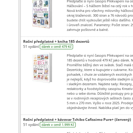
Předplaťte si nyní časopis Překvapení na ce
Háčkování – S háčkem štěstí na celý rok v 
Nová kniha pro všechny milovníky háčková
okraj blaženosti. 300 stran a 76 návodů pr
budete chtít vyzkoušet ještě něco dalšího. 
i úroveň znalostí. Parametry: Počet stran:
zahrnuje poštovné a balné.
Roční předplatné + kniha 185 dezertů
51 vydání
dárek v ceně 479 Kč
Předplaťte si nyní časopis Překvapení na ce
185 dezertů v hodnotě 479 Kč jako dárek. N
Proměňte běžný den ve svátek. Stačí malá 
Dezerticky, ktere si kupujete v cukrarne. Ko
pohadek, i chute ze vzdalenych exotickych 
je nejlepší, když ho doprovodíte sladkým
i sladkým dezertem. Najdete tady: Recepty
redaktorky a foodstylistky casopisu Kreati
nebo u sebe doma. Důležité postupy pro pr
se v rodinných receptových sešitech čast
5 mm x 270 mm. Vyšlo v roce 2025. Prodejn
objednávejte ihned. Nabídka platí jen do v
Roční předplatné + kávovar Tchibo Cafissimo Pure+ (červený)
51 vydání
dárek v ceně 1.999 Kč