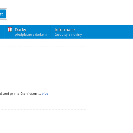
at
Dárky
Informace
předplatné s dárkem
časopisy a noviny
luštení prima čtení všem…
více