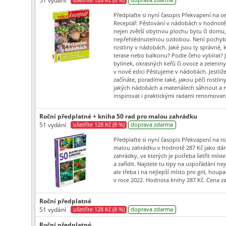
Předplaťte si nyní časopis Překvapení na ce
Receptář: Pěstování v nádobách v hodnotě 
nejen zvětší obytnou plochu bytu či domu, 
nepřehlédnutelnou ozdobou. Není pochyb, ž
rostliny v nádobách. Jaké jsou ty správné, 
terase nebo balkonu? Podle čeho vybírat? 
bylinek, okrasných keřů či ovoce a zelenin
v nové edici Pěstujeme v nádobách. Jestliž
začínáte, poradíme také, jakou péči rostli
jakých nádobách a materiálech sáhnout a 
inspirovat i praktickými radami renomovan
Roční předplatné + kniha 50 rad pro malou zahrádku
51 vydání
ušetříte 128 Kč (8 %)
doprava zdarma
Předplaťte si nyní časopis Překvapení na ro
malou zahrádku v hodnotě 287 Kč jako dár
zahrádky, ve kterých je potřeba šetřit míst
a zařídit. Najdete tu tipy na uspořádání nej
ale třeba i na nejlepší místo pro gril, hou
v roce 2022. Hodnota knihy 287 Kč. Cena z
Roční předplatné
51 vydání
ušetříte 128 Kč (8 %)
doprava zdarma
Roční předplatné