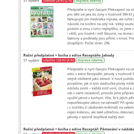
51 vydání
ušetříte 28 Kč (2 %)
doprava zdarma
Předplaťte si nyní časopis Překvapení na ce
pro děti od jara do zimy v hodnotě 399 Kč j
Nekupujte jim medvídka mývala, ale tuhle 
návodů na tvoření na celý rok. Velký soubo
podzim a zimu z toho nejlepšího, co jsme vy
i větší, pro hodně i míň šikovné, na doma 
šablony a podklady jsou přímo v knize. Pro
dospělých. Počet stran: 296.
Roční předplatné + kniha z edice Receptáře: Jahody
51 vydání
ušetříte 128 Kč (8 %)
doprava zdarma
Předplaťte si nyní časopis Překvapení na ce
edici z edice Receptáře: Jahody v hodnotě 
stejně oblíbené jako zdravé. V nové publi
poradíme, jak si tyto slaďoučké plody můž
odrůdu zvolit – každá totiž voní, chutná a
vás s námi nezaskočí, protože jsme připravi
využití jahod v kuchyni. Víte, že k jejich pě
nepotřebujete záhon na zahradě? Při sprá
i v truhlíku či závěsném květináči na vašem 
nejen krásnou, ale také užitečnou dekoraci,
jahody v sezoně dopřávat každý den.
Roční předplatné + kniha z edice Receptář: Pěstování v nádob
51 vydání
ušetříte 128 Kč (8 %)
doprava zdarma