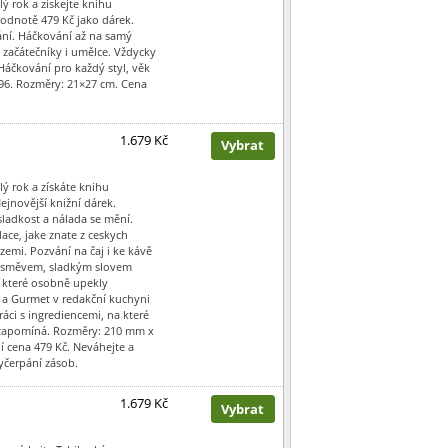
lý rok a získejte knihu
hodnotě 479 Kč jako dárek.
ní. Háčkování až na samý
o začátečníky i umělce. Vždycky
Háčkování pro každý styl, věk
 296. Rozměry: 21×27 cm. Cena
1.679 Kč
Vybrat
lý rok a získáte knihu
ejnovější knižní dárek.
sladkost a nálada se mění.
lace, jake znate z ceskych
zemi. Pozvání na čaj i ke kávě
 úsměvem, sladkým slovem
, které osobně upekly
v a Gurmet v redakční kuchyni
áci s ingrediencemi, na které
o zapomíná. Rozměry: 210 mm x
í cena 479 Kč. Neváhejte a
yčerpání zásob.
1.679 Kč
Vybrat