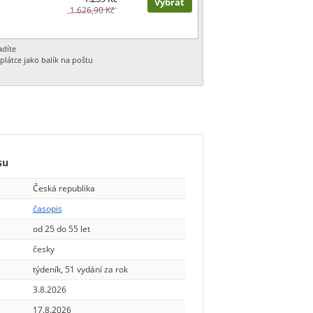
Vybrat
1.626,90 Kč
adíte
plátce jako balík na poštu
su
Česká republika
časopis
od 25 do 55 let
česky
týdeník, 51 vydání za rok
3.8.2026
17.8.2026