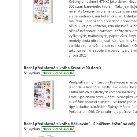
Květiny v hodnotě 479 Kč jako dárek. Návo
300 stran barevného tvoření. Taky je miluje
milé! My květiny milujeme tak, že jsme z ni
ale zahradnická, ani botanická, ani bylinkář
malířská… Je totiž tohle všechno dohromad
několik let pro každého, kdo rád tvoří. A 
nějaké květinové informace. Každý den v rá
vyšívaných, malovaných, papírových, živých
modely dodá příroda, stačí se dívat. Když se
vznikla z toho květina, tak to říkal básník 
taky, co vznikne spojením barvy, tvaru a 
v roce 2025.
Roční předplatné + kniha Kreativ: 90 dortů
51 vydání
dárek v ceně 479 Kč
Předplaťte si nyní časopis Překvapení na cel
90 dortů v hodnotě 390 Kč jako dárek. Ke št
Kniha našich 90 sladkých receptů na dorty. 
život. Spolehlivá cesta k němu vede přes k
cukrářské znalosti s knihou, ve které jich 
tipy a sladké cukrářské příběhy. Mňam. Pa
Počet stran: 296. Cena zahrnuje poštovné a
Roční předplatné + kniha Háčkování – S háčkem štěstí na celý 
51 vydání
dárek v ceně 479 Kč