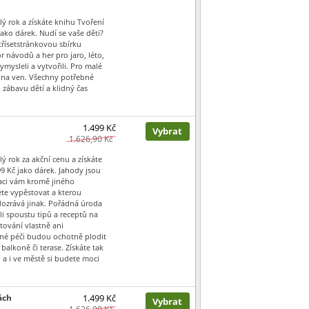
lý rok a získáte knihu Tvoření
ako dárek. Nudí se vaše děti?
třísetstránkovou sbírku
r návodů a her pro jaro, léto,
mysleli a vytvořili. Pro malé
i na ven. Všechny potřebné
 zábavu dětí a klidný čas
1.499 Kč
Vybrat
1.626,90 Kč
lý rok za akční cenu a získáte
99 Kč jako dárek. Jahody jsou
kaci vám kromě jiného
ete vypěstovat a kterou
 dozrává jinak. Pořádná úroda
li spoustu tipů a receptů na
stování vlastně ani
vné péči budou ochotně plodit
balkoně či terase. Získáte tak
 a i ve městě si budete moci
ách
1.499 Kč
Vybrat