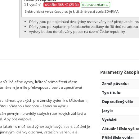
51 vydání
ušetříte 368 Kč (23 %)
doprava zdarma
Elektronická verze časopisu je k tištěné verzi zcela ZDARMA.
Dárky jsou po objednání dva týdny rezervovány než předplatné uhr
Dárky jsou po zaplacení předplatného zasílány do 30 dnů na adresu 
výtisky budou doručovány pouze na území České republiky
Parametry časopi
bízí báječné výhry, luštení prima čtení všem
Země původu:
měrem je mile překvapovat, bavit a zpestřovat
Typ titulu:
ci témat typických pro ženský týdeník s křížovkami,
Doporučený věk:
žitou přidanou hodnotu – šanci na výhru.
Jazyk:
ázán pevnými pravidly stálých rubrikových záhlaví a
al. Aby překvapoval.
Vychází:
o luštění s možností výher zajímavých cen. Luštění je
Aktuální číslo vyšlo:
jímavými články o zdraví, vztazích, vaření, ale
Příští číslo vyjde: