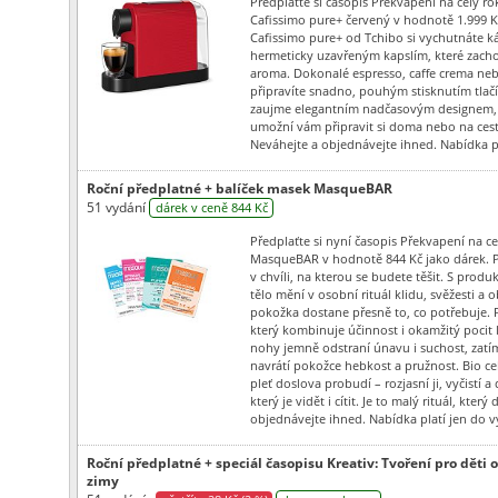
Předplaťte si časopis Překvapení na celý ro
Cafissimo pure+ červený v hodnotě 1.999 K
Cafissimo pure+ od Tchibo si vychutnáte káv
hermeticky uzavřeným kapslím, které zachov
aroma. Dokonalé espresso, caffe crema neb
připravíte snadno, pouhým stisknutím tlač
zaujme elegantním nadčasovým designem, 
umožní vám připravit si doma nebo na cest
Neváhejte a objednávejte ihned. Nabídka pl
Roční předplatné + balíček masek MasqueBAR
51 vydání
dárek v ceně 844 Kč
Předplaťte si nyní časopis Překvapení na ce
MasqueBAR v hodnotě 844 Kč jako dárek. 
v chvíli, na kterou se budete těšit. S prod
tělo mění v osobní rituál klidu, svěžesti a 
pokožka dostane přesně to, co potřebuje. 
který kombinuje účinnost i okamžitý pocit 
nohy jemně odstraní únavu i suchost, zatí
navrátí pokožce hebkost a pružnost. Bio c
pleť doslova probudí – rozjasní ji, vyčistí a 
který je vidět i cítit. Je to malý rituál, kter
objednávejte ihned. Nabídka platí jen do v
Roční předplatné + speciál časopisu Kreativ: Tvoření pro děti o
zimy