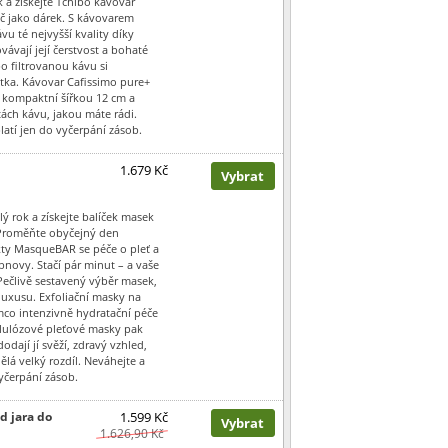
k a získejte Tchibo kávovar
č jako dárek. S kávovarem
u té nejvyšší kvality díky
ávají její čerstvost a bohaté
o filtrovanou kávu si
ítka. Kávovar Cafissimo pure+
kompaktní šířkou 12 cm a
ách kávu, jakou máte rádi.
atí jen do vyčerpání zásob.
1.679 Kč
Vybrat
lý rok a získejte balíček masek
Proměňte obyčejný den
ukty MasqueBAR se péče o pleť a
obnovy. Stačí pár minut – a vaše
Pečlivě sestavený výběr masek,
luxusu. Exfoliační masky na
mco intenzivně hydratační péče
elulózové pleťové masky pak
dodají jí svěží, zdravý vzhled,
ý dělá velký rozdíl. Neváhejte a
yčerpání zásob.
d jara do
1.599 Kč
Vybrat
1.626,90 Kč