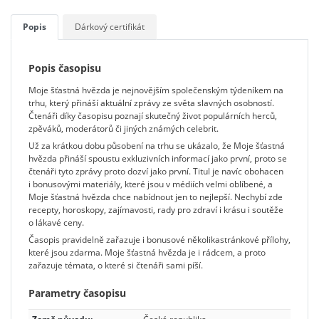
Popis
Dárkový certifikát
Popis časopisu
Moje šťastná hvězda je nejnovějším společenským týdeníkem na
trhu, který přináší aktuální zprávy ze světa slavných osobností.
Čtenáři díky časopisu poznají skutečný život populárních herců,
zpěváků, moderátorů či jiných známých celebrit.
Už za krátkou dobu působení na trhu se ukázalo, že Moje šťastná
hvězda přináší spoustu exkluzivních informací jako první, proto se
čtenáři tyto zprávy proto dozví jako první. Titul je navíc obohacen
i bonusovými materiály, které jsou v médiích velmi oblíbené, a
Moje šťastná hvězda chce nabídnout jen to nejlepší. Nechybí zde
recepty, horoskopy, zajímavosti, rady pro zdraví i krásu i soutěže
o lákavé ceny.
Časopis pravidelně zařazuje i bonusové několikastránkové přílohy,
které jsou zdarma. Moje šťastná hvězda je i rádcem, a proto
zařazuje témata, o které si čtenáři sami píší.
Parametry časopisu