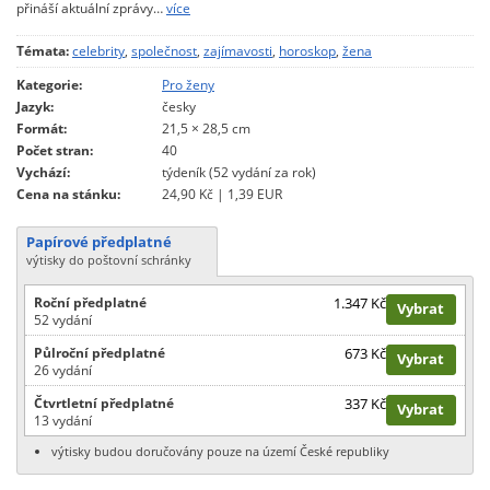
přináší aktuální zprávy…
více
Témata:
celebrity
,
společnost
,
zajímavosti
,
horoskop
,
žena
Kategorie:
Pro ženy
Jazyk:
česky
Formát:
21,5 × 28,5 cm
Počet stran:
40
Vychází:
týdeník (52 vydání za rok)
Cena na stánku:
24,90 Kč | 1,39 EUR
Papírové předplatné
výtisky do poštovní schránky
Roční předplatné
1.347 Kč
Vybrat
52 vydání
Půlroční předplatné
673 Kč
Vybrat
26 vydání
Čtvrtletní předplatné
337 Kč
Vybrat
13 vydání
výtisky budou doručovány pouze na území České republiky