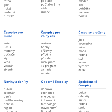
počítače
fotbal
mládež
počítačové hry
golf
pes
věda
hokej
pohádky
zbraně
jezdectví
teenager
turistika
zvířata
Časopisy pro
Časopisy pro
Časopisy pro ženy
muže
volný čas
jídlo
auta
cestování
kosmetika
luxus
hobby
krása
motorky
křížovky
móda
počítače
příběhy
rodina
styl
příroda
styl
věda
ruční práce
vaření
veteráni
TV program
výchova
zbraně
zahrada
zdraví
zvířata
Noviny a deníky
Odborné časopisy
Společenské
časopisy
bulvár
doprava
bulvár
celostátní
ekonomie
celebrity
deník
energetika
luxus
nedělní noviny
informační
rodina
politika
technologie
senior
region
stavebnictví
výchova
rozhovory
školství