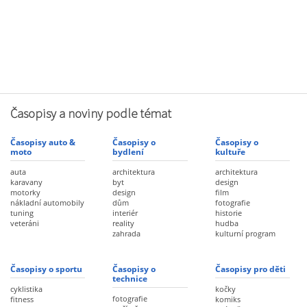
Časopisy a noviny podle témat
Časopisy auto &
Časopisy o
Časopisy o
moto
bydlení
kultuře
auta
architektura
architektura
karavany
byt
design
motorky
design
film
nákladní automobily
dům
fotografie
tuning
interiér
historie
veteráni
reality
hudba
zahrada
kulturní program
Časopisy o sportu
Časopisy o
Časopisy pro děti
technice
cyklistika
kočky
fotografie
fitness
komiks