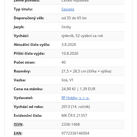
Země původu:
Česká republika
Typ titulu:
časopis
Doporučený věk:
od 35 do 65 let
Jazyk:
česky
Vychází:
týdeník, 52 vydání za rok
Aktuální číslo vyšlo:
3.8.2026
Příští číslo vyjde:
10.8.2026
Počet stran:
40
Rozměry:
21,5 × 28,5 cm (šířka × výška)
Vazba:
šitá, V1
Cena na stánku:
24,90 Kč | 1,39 EUR
Vydavatel:
RF Hobby, s. r. o.
Vychází od roku:
2013 (14. ročník)
Evidenční číslo:
MK ČR E 21357
ISSN
:
2336-1468
EAN
:
9772336146004