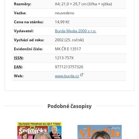
Rozměry:
A4; 21,0 × 29,7 cm (šířka × výška)
Vazba:
neuvedeno
Cena na stánku:
14,99 Kč
Vydavatel:
Burda Media 2000 s r.o.
Vychází od roku:
2002 (25. ročník)
Evidenční číslo:
MK ČR E 13517
ISSN
:
1213-757X
EAN
:
9771213757326
Web:
www.burda.cz
Podobné časopisy