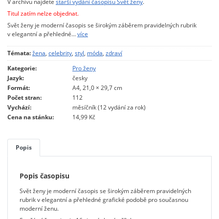
V archivu najdete
starší vydání časopisu Svět ženy
.
Titul zatím nelze objednat.
Svět ženy je moderní časopis se širokým záběrem pravidelných rubrik
v elegantní a přehledné…
více
Témata:
žena
,
celebrity
,
styl
,
móda
,
zdraví
Kategorie:
Pro ženy
Jazyk:
česky
Formát:
A4, 21,0 × 29,7 cm
Počet stran:
112
Vychází:
měsíčník (12 vydání za rok)
Cena na stánku:
14,99 Kč
Popis
Popis časopisu
Svět ženy je moderní časopis se širokým záběrem pravidelných
rubrik v elegantní a přehledné grafické podobě pro současnou
moderní ženu.