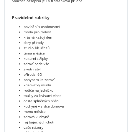
Součástí časopisu je 16-ti stránková příloha.
Pravidelné rubriky
povídání s osobnostmi
móda pro radost
krásná každý den
dary přírody
studio šik účesů
téma měsíce
kulturní střípky
zdraví nade vše
životní styl
příroda léčí
pohybem ke zdraví
křižovatky osudu
rodiče na jedničku
toulky za krásami vlasti
cesta splněných přání
kuchyně – srdce domova
menu měsíce
zdravá kuchyně
ráj báječných chutí
vaše názory