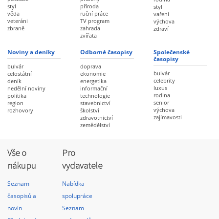
styl
příroda
styl
věda
ruční práce
vaření
veteráni
TV program
výchova
zbraně
zahrada
zdraví
zvířata
Noviny a deníky
Odborné časopisy
Společenské
časopisy
bulvár
doprava
bulvár
celostátní
ekonomie
celebrity
deník
energetika
luxus
nedělní noviny
informační
rodina
politika
technologie
senior
region
stavebnictví
výchova
rozhovory
školství
zajímavosti
zdravotnictví
zemědělství
Vše o
Pro
nákupu
vydavatele
Seznam
Nabídka
časopisů a
spolupráce
novin
Seznam