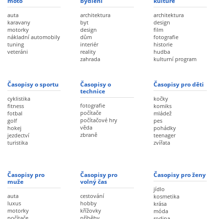
moto
bydlení
kultuře
auta
architektura
architektura
karavany
byt
design
motorky
design
film
nákladní automobily
dům
fotografie
tuning
interiér
historie
veteráni
reality
hudba
zahrada
kulturní program
Časopisy o sportu
Časopisy o
Časopisy pro děti
technice
cyklistika
kočky
fotografie
fitness
komiks
počítače
fotbal
mládež
počítačové hry
golf
pes
věda
hokej
pohádky
zbraně
jezdectví
teenager
turistika
zvířata
Časopisy pro
Časopisy pro
Časopisy pro ženy
muže
volný čas
jídlo
auta
cestování
kosmetika
luxus
hobby
krása
motorky
křížovky
móda
počítače
příběhy
rodina