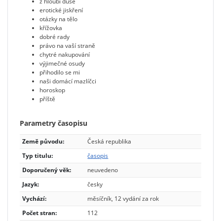
z hloubi duše
erotické jiskření
otázky na tělo
křížovka
dobré rady
právo na vaší straně
chytré nakupování
výjimečné osudy
přihodilo se mi
naši domácí mazlíčci
horoskop
příště
Parametry časopisu
Země původu:
Česká republika
Typ titulu:
časopis
Doporučený věk:
neuvedeno
Jazyk:
česky
Vychází:
měsíčník, 12 vydání za rok
Počet stran:
112