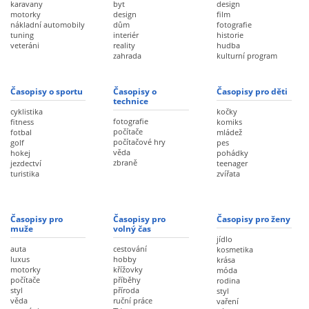
karavany
byt
design
motorky
design
film
nákladní automobily
dům
fotografie
tuning
interiér
historie
veteráni
reality
hudba
zahrada
kulturní program
Časopisy o sportu
Časopisy o
Časopisy pro děti
technice
cyklistika
kočky
fotografie
fitness
komiks
počítače
fotbal
mládež
počítačové hry
golf
pes
věda
hokej
pohádky
zbraně
jezdectví
teenager
turistika
zvířata
Časopisy pro
Časopisy pro
Časopisy pro ženy
muže
volný čas
jídlo
auta
cestování
kosmetika
luxus
hobby
krása
motorky
křížovky
móda
počítače
příběhy
rodina
styl
příroda
styl
věda
ruční práce
vaření