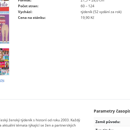
Formát:
21,5 × 28,0 cm
Počet stran:
60 – 124
Vychází:
týdeník (52 vydání za rok)
Cena na stánku:
19,90 Kč
eny
.
Parametry časopi
český ženský týdeník s historií od roku 2003. Každý
Země původu:
a aktuální témata týkající se žen a partnerských