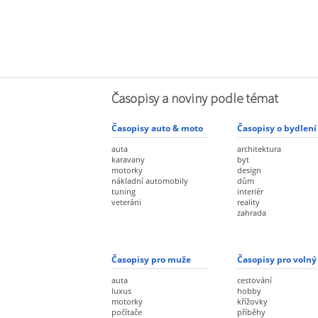
Časopisy a noviny podle témat
Časopisy auto & moto
Časopisy o bydlení
auta
architektura
karavany
byt
motorky
design
nákladní automobily
dům
tuning
interiér
veteráni
reality
zahrada
Časopisy pro muže
Časopisy pro volný
auta
cestování
luxus
hobby
motorky
křížovky
počítače
příběhy