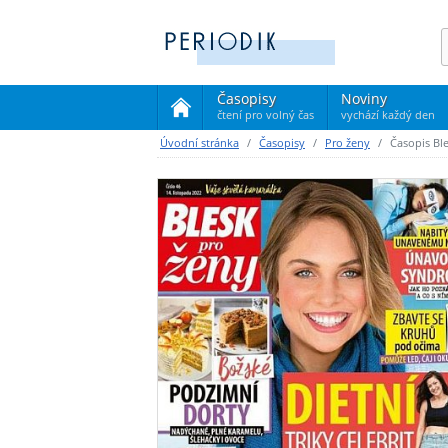
Časopisy
Noviny
čtení pro volný čas
vychází každý den
(current)
Úvodní stránka
Časopisy
Pro ženy
Časopis Bl