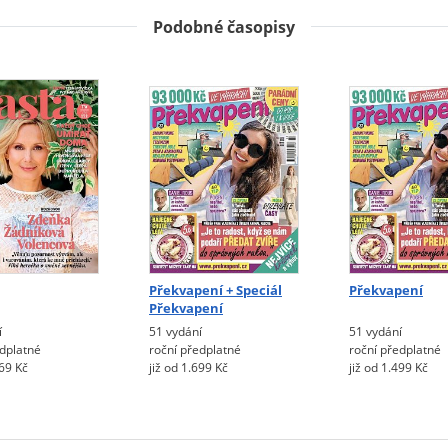
Podobné časopisy
Překvapení + Speciál
Překvapení
Překvapení
í
51 vydání
51 vydání
edplatné
roční předplatné
roční předplatné
669 Kč
již od 1.699 Kč
již od 1.499 Kč