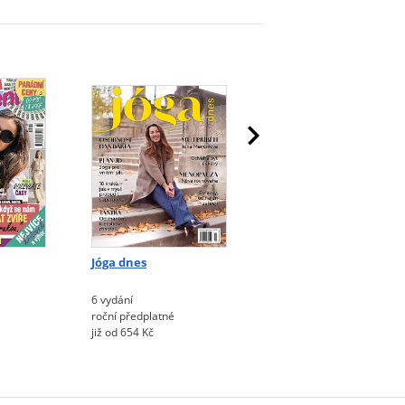
Jóga dnes
Moje chvilka pohody
6 vydání
52 vydání
roční předplatné
roční předplatné
již od 654 Kč
již od 1.763 Kč