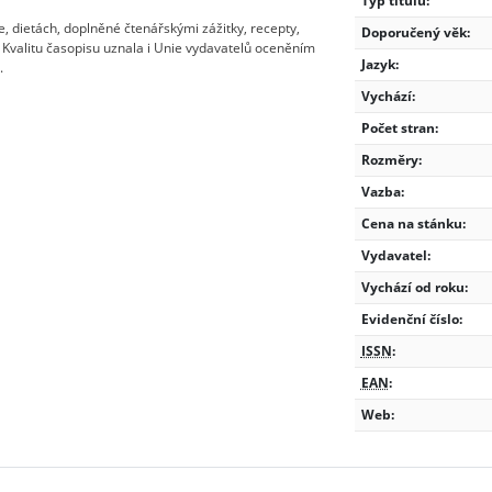
Typ titulu:
, dietách, doplněné čtenářskými zážitky, recepty,
Doporučený věk:
Kvalitu časopisu uznala i Unie vydavatelů oceněním
Jazyk:
.
Vychází:
Počet stran:
Rozměry:
Vazba:
Cena na stánku:
Vydavatel:
Vychází od roku:
Evidenční číslo:
ISSN
:
EAN
:
Web: