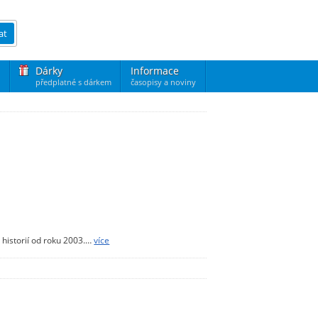
at
Dárky
Informace
předplatné s dárkem
časopisy a noviny
s historií od roku 2003.…
více