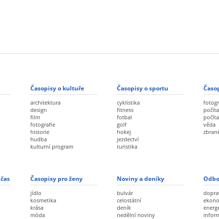
Časopisy o kultuře
Časopisy o sportu
Časop
architektura
cyklistika
fotogr
design
fitness
počíta
film
fotbal
počít
fotografie
golf
věda
historie
hokej
zbran
hudba
jezdectví
kulturní program
turistika
 čas
Časopisy pro ženy
Noviny a deníky
Odbo
jídlo
bulvár
dopra
kosmetika
celostátní
ekon
krása
deník
energ
móda
nedělní noviny
infor