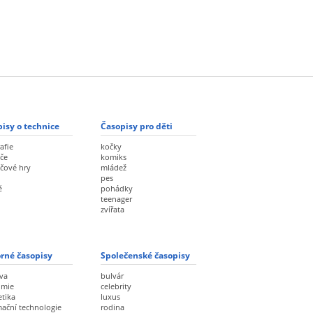
isy o technice
Časopisy pro děti
afie
kočky
če
komiks
ačové hry
mládež
pes
ě
pohádky
teenager
zvířata
rné časopisy
Společenské časopisy
va
bulvár
omie
celebrity
etika
luxus
mační technologie
rodina