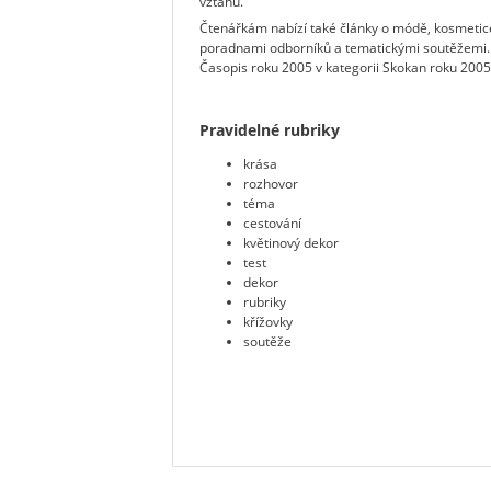
vztahů.
Čtenářkám nabízí také články o módě, kosmetice
poradnami odborníků a tematickými soutěžemi. 
Časopis roku 2005 v kategorii Skokan roku 2005
Pravidelné rubriky
krása
rozhovor
téma
cestování
květinový dekor
test
dekor
rubriky
křížovky
soutěže