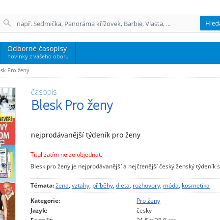
Hled
Odborné časopisy
novinky z vašeho oboru
esk Pro ženy
časopis
Blesk Pro ženy
nejprodávanější týdeník pro ženy
Titul zatím nelze objednat.
Blesk pro ženy je nejprodávanější a nejčtenější český ženský týdeník 
Témata:
žena
,
vztahy
,
příběhy
,
dieta
,
rozhovory
,
móda
,
kosmetika
Kategorie:
Pro ženy
Jazyk:
česky