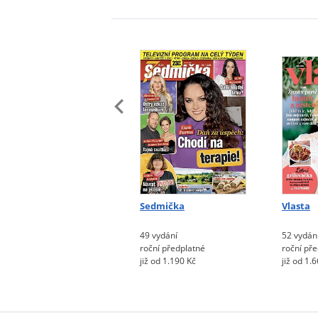
Sedmička
Vlasta
49 vydání
52 vydán
roční předplatné
roční př
již od 1.190 Kč
již od 1.