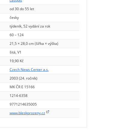
časopis
od 30 do 55 let
česky
týdeník, 52 vydání za rok
60 – 124
21,5 × 28,0 cm (šířka × výška)
šitá, V1
19,90 Kč
Czech News Center a.s.
2003 (24. ročník)
MK ČR E 15166
1214-6358
9771214635005
www.bleskprozeny.cz