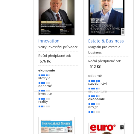
Innovation
Estate & Business
Velký investiční průvodce
Magazín pro estate a
business
Roční předplatné od:
676 Kč
Roční předplatné od:
512 Kč
ekonomie
odborné
70 %
lifestyle
90 %
stavebnictví
60 %
odborné
80 %
architektura
50 %
investice
70 %
ekonomie
50 %
reality
50 %
design
40 %
40 %