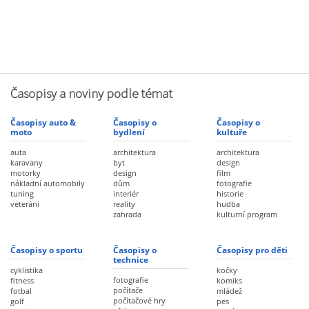
Časopisy a noviny podle témat
Časopisy auto &
Časopisy o
Časopisy o
moto
bydlení
kultuře
auta
architektura
architektura
karavany
byt
design
motorky
design
film
nákladní automobily
dům
fotografie
tuning
interiér
historie
veteráni
reality
hudba
zahrada
kulturní program
Časopisy o sportu
Časopisy o
Časopisy pro děti
technice
cyklistika
kočky
fotografie
fitness
komiks
počítače
fotbal
mládež
počítačové hry
golf
pes