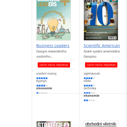
Business Leaders
Scientific American
časopis materiálního
české vydání amerického
osobního…
časopisu
zatím nelze objednat
zatím nelze objednat
osobní rozvoj
zajímavosti
90 %
80 %
byznys
věda
70 %
70 %
ekonomie
technika
20 %
60 %
ekonomie
40 %