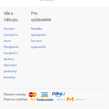
Vše o
Pro
nákupu
vydavatele
Seznam
Nabídka
časopisů a
spolupráce
novin
Seznam
Předplatné
vydavatelů
časopisů s
dárkem
Obchodní
podmínky
Kontakty
Platební metody:
Dopravu zajišťuje: