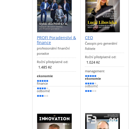
PROFI Poradenství &
CEO
finance
Časopis pro generální
profesionální finanční
řiditele
poradce
Roční předplatné od:
Roční předplatné od:
1.024 Kč
1.485 Kč
management
ekonomie
90 %
ekonomie
90 %
finance
70 %
odborné
80 %
odborné
60 %
50 %