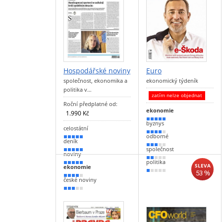
Hospodářské noviny
Euro
společnost, ekonomika a
ekonomický týdeník
politika v…
zatím nelze objednat
Roční předplatné od:
ekonomie
1.990 Kč
90 %
byznys
celostátní
80 %
odborné
100 %
deník
50 %
společnost
100 %
noviny
30 %
politika
90 %
SLEVA
ekonomie
53 %
20 %
80 %
české noviny
50 %