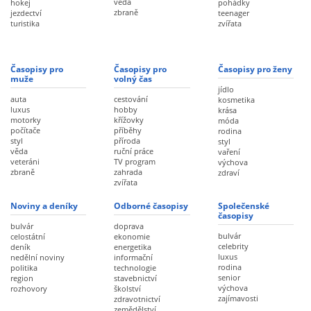
věda
hokej
pohádky
zbraně
jezdectví
teenager
turistika
zvířata
Časopisy pro
Časopisy pro
Časopisy pro ženy
muže
volný čas
jídlo
auta
cestování
kosmetika
luxus
hobby
krása
motorky
křížovky
móda
počítače
příběhy
rodina
styl
příroda
styl
věda
ruční práce
vaření
veteráni
TV program
výchova
zbraně
zahrada
zdraví
zvířata
Noviny a deníky
Odborné časopisy
Společenské
časopisy
bulvár
doprava
bulvár
celostátní
ekonomie
celebrity
deník
energetika
luxus
nedělní noviny
informační
rodina
politika
technologie
senior
region
stavebnictví
výchova
rozhovory
školství
zajímavosti
zdravotnictví
zemědělství