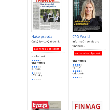
Naše pravda
CFO World
český levicový týdeník
informační servis pro
finanční…
zatím nelze objednat
zatím nelze objednat
společnost
ekonomie
80 %
ekonomie
80 %
byznys
60 %
kultura
70 %
odborné
20 %
křížovky
50 %
20 %