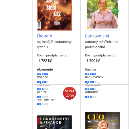
Ekonom
Bankovnictví
nejčtenější ekonomický
odborný měsíčník pro
týdeník
profesionální…
Roční předplatné od:
Roční předplatné od:
1.788 Kč
1.500 Kč
ekonomie
finance
90 %
90 %
finance
bankovnictví
80 %
80 %
odborné
ekonomie
50 %
70 %
SLEVA
peníze
odborné
20 %
40 %
50 %
management
30 %