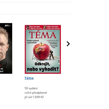
Téma
Týden
50 vydání
24 vydání
roční předplatné
roční předplatné
již od 1.699 Kč
již od 1.144 Kč