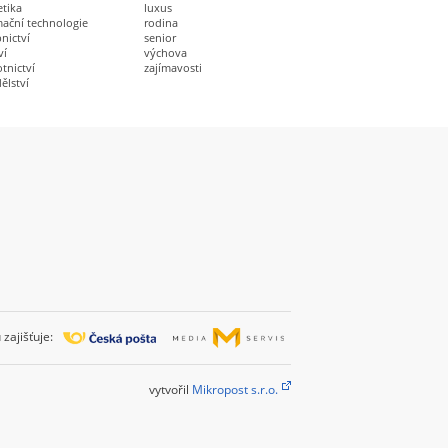
etika
luxus
mační technologie
rodina
nictví
senior
ví
výchova
tnictví
zajímavosti
ělství
zajišťuje:
vytvořil
Mikropost s.r.o.