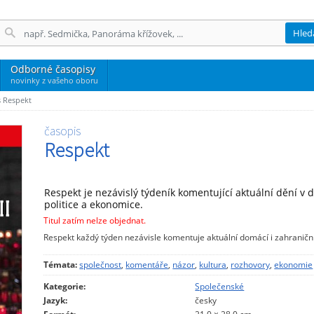
Hled
Odborné časopisy
novinky z vašeho oboru
s Respekt
časopis
Respekt
Respekt je nezávislý týdeník komentující aktuální dění v 
politice a ekonomice.
Titul zatím nelze objednat.
Respekt každý týden nezávisle komentuje aktuální domácí i zahraniční
Témata:
společnost
,
komentáře
,
názor
,
kultura
,
rozhovory
,
ekonomie
Kategorie:
Společenské
Jazyk:
česky