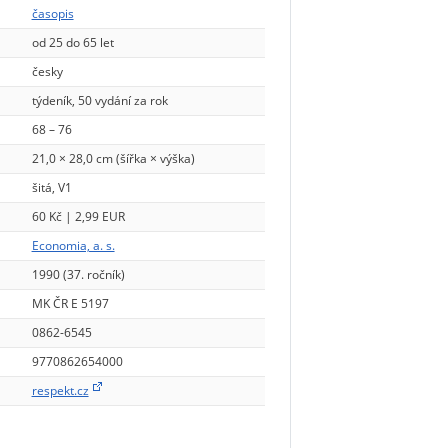
časopis
od 25 do 65 let
česky
týdeník, 50 vydání za rok
68 – 76
21,0 × 28,0 cm (šířka × výška)
šitá, V1
60 Kč | 2,99 EUR
Economia, a. s.
1990 (37. ročník)
MK ČR E 5197
0862-6545
9770862654000
respekt.cz