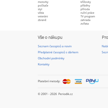
motorky
křížovky
počítače
příběhy
styl
příroda
věda
ruční práce
veteráni
TV program
zbraně
zahrada
zvířata
Vše o nákupu
Pro
Seznam časopisů a novin
Nabí
Předplatné časopisů s dárkem
Sezn
Obchodní podmínky
Kontakty
Platební metody:
© 2001 - 2026 Periodik.cz