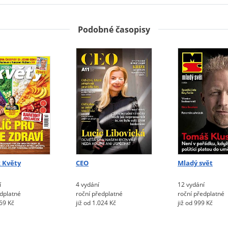
Podobné časopisy
 Květy
CEO
Mladý svět
í
4 vydání
12 vydání
edplatné
roční předplatné
roční předplatné
669 Kč
již od 1.024 Kč
již od 999 Kč