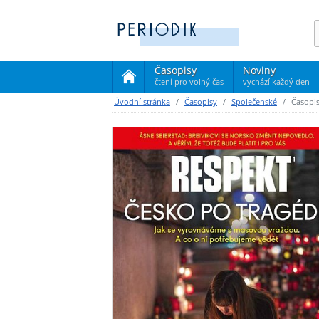
Časopisy
Noviny
čtení pro volný čas
vychází každý den
(current)
Úvodní stránka
Časopisy
Společenské
Časopi