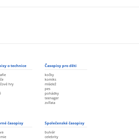
isy o technice
Časopisy pro děti
afie
kočky
če
komiks
ačové hry
mládež
pes
ě
pohádky
teenager
zvířata
rné časopisy
Společenské časopisy
va
bulvár
omie
celebrity