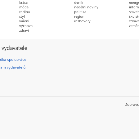
krása
deník
energ
móda
nedělní noviny
infor
rodina
politika
staveb
styl
region
školst
vaření
rozhovory
zdravo
výchova
zeměd
zdraví
 vydavatele
dka spolupráce
am vydavatelů
Dopravu 