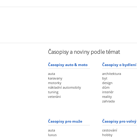
Časopisy a noviny podle témat
Časopisy auto & moto
Časopisy o bydlení
auta
architektura
karavany
byt
motorky
design
nákladní automobily
dům
tuning
interiér
veteráni
reality
zahrada
Časopisy pro muže
Časopisy pro volný
auta
cestování
luxus
hobby