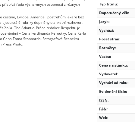
Typ titulu:
ky přispívá řada významných osobností z různých
Doporučený věk:
se češtině, Evropě, Americe i postřehům lékaře bez
Jazyk:
t jsou stálé rubriky doplněny o anketní rozhovor.
íčníku The Atlantic. Práce redakce Respektu je
Vychází:
 oceněními – Cena Ferdinanda Peroutky, Cena Karla
bo Cena Toma Stopparda. Fotografové Respektu
Počet stran:
h Press Photo.
Rozměry:
Vazba:
Cena na stánku:
Vydavatel:
Vychází od roku:
Evidenční číslo:
ISSN
:
EAN
:
Web: