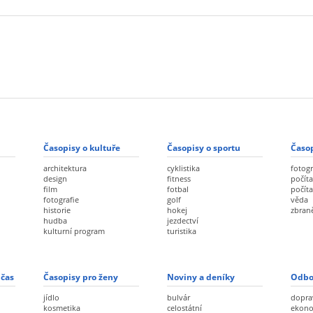
Časopisy o kultuře
Časopisy o sportu
Časop
architektura
cyklistika
fotogr
design
fitness
počíta
film
fotbal
počít
fotografie
golf
věda
historie
hokej
zbran
hudba
jezdectví
kulturní program
turistika
 čas
Časopisy pro ženy
Noviny a deníky
Odbo
jídlo
bulvár
dopra
kosmetika
celostátní
ekon