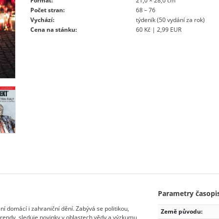
Formát:
21,0 × 28,0 cm
Počet stran:
68 – 76
Vychází:
týdeník (50 vydání za rok)
Cena na stánku:
60 Kč | 2,99 EUR
Parametry časopi
í domácí i zahraniční dění. Zabývá se politikou,
Země původu:
trendy, sleduje novinky v oblastech vědy a výzkumu,