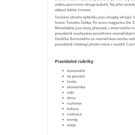
velkou pozornost věnuje kultuře. Na jeho strán
oblastí lidské činnosti.
Součástí obsahu týdeníku jsou sloupky věnující 
hranic Tomáše Šebka. Po vzoru magazínu Die Zei
Mimořádné jsou texty převzaté z amerického měs
pravidelně oceňována prestižními novinářskými
Havlíčka Borovského za novinářskou tvorbu ne
pravidelně získávají přední místa v soutěži Czec
Pravidelné rubriky
komentáře
na pozvání
česko
ekonomika
svět
téma
rozhovor
kultura
civilizace
trendy
eseje