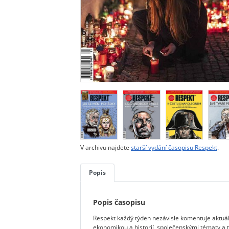
V archivu najdete
starší vydání časopisu Respekt
.
Popis
Popis časopisu
Respekt každý týden nezávisle komentuje aktuáln
ekonomikou a historií, společenskými tématy a 