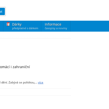
at
Dárky
Informace
předplatné s dárkem
časopisy a noviny
domácí i zahraniční
 dění. Zabývá se politikou,…
více