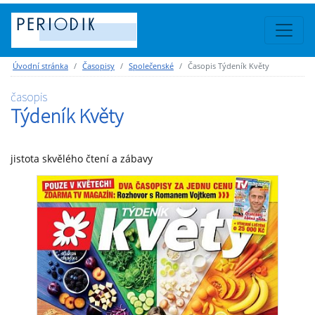
Úvodní stránka
Časopisy
Společenské
Časopis Týdeník Květy
časopis
Týdeník Květy
jistota skvělého čtení a zábavy