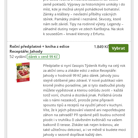
země pokladů. Výpravy za historickými unikáty i do
míst, kde je možná ukryté pohádkové bohatství.
Zámky a kláštery – nevšední příběhy vzácných
sbírek. Památky známé i neznámé. Skvosty, které
nám svět závidí. Tipy na rodinné výlety. Legendy –
záhadné dutiny nejen ve zdech Karlštejna. Na skok
k sousedům – krvavé klenoty z Erfurtu.
Roční předplatné + kniha z edice
1.849 Kč
Vybrat
Receptáře: Jahody
52 vydání
dárek v ceně 99 Kč
Předplaťte si nyní časopis Týdeník Květy na celý rok
za akční cenu a získáte edici z edice Receptáře:
Jahody v hodnotě 99 Kč jako dárek. Jahody jsou
stejně oblíbené jako zdravé. V nové publikaci vám
kromě jiného poradíme, jak si tyto slaďoučké plody
můžete vypěstovat a kterou odrůdu zvolit – každá
totiž voní, chutná a dozrává jinak. Pořádná úroda
vás s námi nezaskočí, protože jsme připravili
spoustu tipů a receptů na využití jahod v kuchyni.
Víte, že k jejich pěstování vlastně ani nepotřebujete
záhon na zahradě? Při správné péči budou ochotně
plodit i v truhlíku či závěsném květináči na vašem
balkoně či terase. Získáte tak nejen krásnou, ale
také užitečnou dekoraci, a i ve městě si budete moci
jahody v sezoně dopřávat každý den.