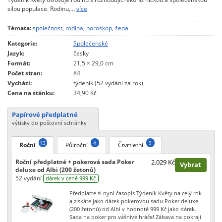
silou populace. Rodinu,…
více
Témata:
společnost
,
rodina
,
horoskop
,
žena
Kategorie:
Společenské
Jazyk:
česky
Formát:
21,5 × 29,0 cm
Počet stran:
84
Vychází:
týdeník (52 vydání za rok)
Cena na stánku:
34,90 Kč
Papírové předplatné
výtisky do poštovní schránky
13
4
9
Roční
Půlroční
Čtvrtletní
Roční předplatné + pokerová sada Poker
2.029 Kč
Vybrat
deluxe od Albi (200 žetonů)
52 vydání
dárek v ceně 999 Kč
Předplaťte si nyní časopis Týdeník Květy na celý rok
a získáte jako dárek pokerovou sadu Poker deluxe
(200 žetonů) od Albi v hodnotě 999 Kč jako dárek.
Sada na poker pro vášnivé hráče! Zábava na pokraji