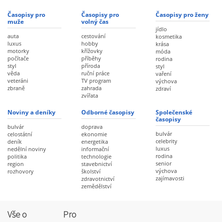
Časopisy pro
Časopisy pro
Časopisy pro ženy
muže
volný čas
jídlo
auta
cestování
kosmetika
luxus
hobby
krása
motorky
křížovky
móda
počítače
příběhy
rodina
styl
příroda
styl
věda
ruční práce
vaření
veteráni
TV program
výchova
zbraně
zahrada
zdraví
zvířata
Noviny a deníky
Odborné časopisy
Společenské
časopisy
bulvár
doprava
bulvár
celostátní
ekonomie
celebrity
deník
energetika
luxus
nedělní noviny
informační
rodina
politika
technologie
senior
region
stavebnictví
výchova
rozhovory
školství
zajímavosti
zdravotnictví
zemědělství
Vše o
Pro