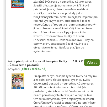
Zázračné Švýcarsko v hodnotě 59 Kč jako dárek.
Speciál představuje úchvatné Alpy, křišťálově
průhledná jezera, historická města, malebné
vesničky a další turistické poklady jedné
z nejkrásnějších zemí světa. Ta nejlepší inspirace pro
rodinné výpravy vlakem, autobusem či lodí za
neporušenou přírodou, ale i adrenalinem a dobrým
jídlem. Průvodce zemí, kde každý kilometr bere
dech. Přírodní skvosty – Alpy a jezera křížem
krážem. Úžasná města – Toulky za historií
i nevšední zábavou. Dokonalá doprava – Tipy na
cesty vlakem, autobusem či lodí.Neváhejte a
objednávejte ihned. Nabídka platí jen do
vyčerpání zásob.
Roční předplatné + speciál časopisu Květy
1.849 Kč
Vybrat
– Česko země pokladů
52 vydání
dárek v ceně 59 Kč
Předplaťte si nyní časopis Týdeník Květy na celý rok
a za akční cenu získáte speciál Týdeníku Květy –
Česko země pokladů v hodnotě 59 Kč jako dárek.
Přináší podrobné informace o historických
pokladech, kterých se lze takřka dotknout uvnitř
našich památkových objektů, ale věnuje se také
těm zatím nevyzvednutým z tajemných místností.
Čtenářům navíc nabízí spoustu tipů na letní výlety
pro celou rodinu a možnost zúčastnit se. Česko