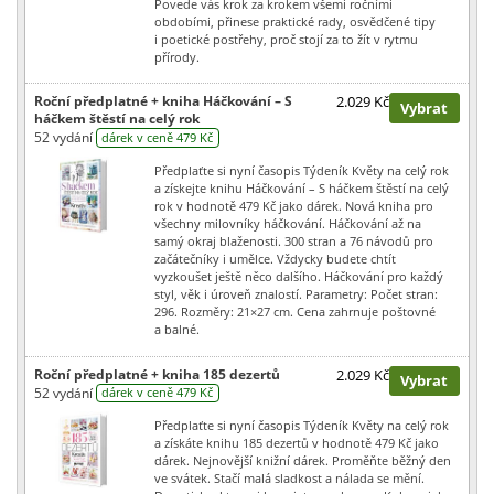
Povede vás krok za krokem všemi ročními
obdobími, přinese praktické rady, osvědčené tipy
i poetické postřehy, proč stojí za to žít v rytmu
přírody.
Roční předplatné + kniha Háčkování – S
2.029 Kč
Vybrat
háčkem štěstí na celý rok
52 vydání
dárek v ceně 479 Kč
Předplaťte si nyní časopis Týdeník Květy na celý rok
a získejte knihu Háčkování – S háčkem štěstí na celý
rok v hodnotě 479 Kč jako dárek. Nová kniha pro
všechny milovníky háčkování. Háčkování až na
samý okraj blaženosti. 300 stran a 76 návodů pro
začátečníky i umělce. Vždycky budete chtít
vyzkoušet ještě něco dalšího. Háčkování pro každý
styl, věk i úroveň znalostí. Parametry: Počet stran:
296. Rozměry: 21×27 cm. Cena zahrnuje poštovné
a balné.
Roční předplatné + kniha 185 dezertů
2.029 Kč
Vybrat
52 vydání
dárek v ceně 479 Kč
Předplaťte si nyní časopis Týdeník Květy na celý rok
a získáte knihu 185 dezertů v hodnotě 479 Kč jako
dárek. Nejnovější knižní dárek. Proměňte běžný den
ve svátek. Stačí malá sladkost a nálada se mění.