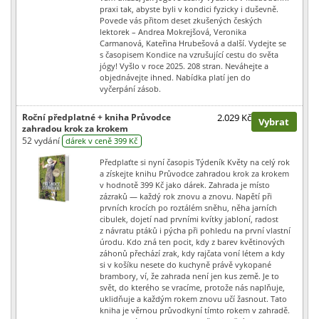
praxi tak, abyste byli v kondici fyzicky i duševně.
Povede vás přitom deset zkušených českých
lektorek – Andrea Mokrejšová, Veronika
Carmanová, Kateřina Hrubešová a další. Vydejte se
s časopisem Kondice na vzrušující cestu do světa
jógy! Vyšlo v roce 2025. 208 stran. Neváhejte a
objednávejte ihned. Nabídka platí jen do
vyčerpání zásob.
Roční předplatné + kniha Průvodce
2.029 Kč
Vybrat
zahradou krok za krokem
52 vydání
dárek v ceně 399 Kč
Předplaťte si nyní časopis Týdeník Květy na celý rok
a získejte knihu Průvodce zahradou krok za krokem
v hodnotě 399 Kč jako dárek. Zahrada je místo
zázraků — každý rok znovu a znovu. Napětí při
prvních krocích po roztálém sněhu, něha jarních
cibulek, dojetí nad prvními kvítky jabloní, radost
z návratu ptáků i pýcha při pohledu na první vlastní
úrodu. Kdo zná ten pocit, kdy z barev květinových
záhonů přechází zrak, kdy rajčata voní létem a kdy
si v košíku nesete do kuchyně právě vykopané
brambory, ví, že zahrada není jen kus země. Je to
svět, do kterého se vracíme, protože nás naplňuje,
uklidňuje a každým rokem znovu učí žasnout. Tato
kniha je věrnou průvodkyní tímto rokem v zahradě.