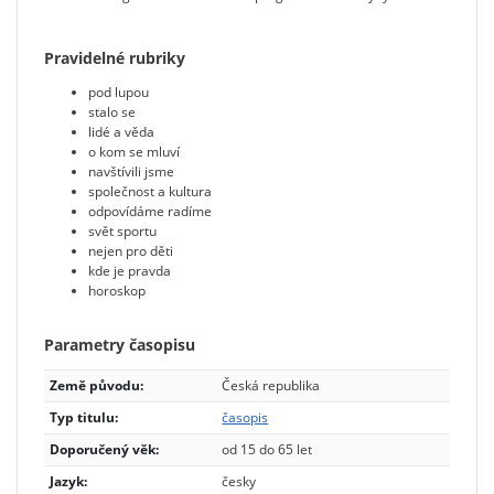
Pravidelné rubriky
pod lupou
stalo se
lidé a věda
o kom se mluví
navštívili jsme
společnost a kultura
odpovídáme radíme
svět sportu
nejen pro děti
kde je pravda
horoskop
Parametry časopisu
Země původu:
Česká republika
Typ titulu:
časopis
Doporučený věk:
od 15 do 65 let
Jazyk:
česky