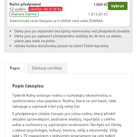
Roční předplatné
1.669 Kč
Vybrat
52 vydání
ušetříte 146 Kč (8 %)
1.814,80 Kč
doprava zdarma
Elektronická verze časopisu je k tištěné verzi zcela ZDARMA.
Dárky jsou po objednání dva týdny rezervovány než předplatné uhradíte
Dárky jsou po zaplacení předplatného zasílány do 30 dnů na adresu
plátce jako balík na poštu
výtisky budou doručovány pouze na území České republiky
Popis
Dárkový certifikát
Popis časopisu
Týdeník Květy oslovuje rodinu s rozhodující ekonomickou a
společenskou silou populace. Rodinu, která se umí bavit, ráda
nakupuje a zajímavě tráví svůj volný čas.
S předplatným získáte časopis pro celou rodinu, který přináší
aktuální zpravodajství, podrobné analýzy, reportáže z celého
světa a rozhovory se zajímavými osobnostmi. Nechybí ani články
z oblasti psychologie, kultury, historie, vědy a ekonomiky. Vždy
také s TV magazínem s televizním programem na celý týden!