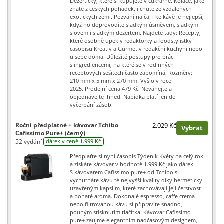
Dezerticky, ktere si kupujete v cukrarne. Kolace, jake
znate z ceskych pohadek, i chute ze vzdalenych
exotickych zemi. Pozvání na čaj i ke kávě je nejlepší,
když ho doprovodíte sladkým úsměvem, sladkým
slovem i sladkým dezertem. Najdete tady: Recepty,
které osobně upekly redaktorky a foodstylistky
casopisu Kreativ a Gurmet v redakční kuchyni nebo
u sebe doma. Důležité postupy pro práci
s ingrediencemi, na které se v rodinných
receptových sešitech často zapomíná. Rozměry:
210 mm x 5 mm x 270 mm. Vyšlo v roce
2025. Prodejní cena 479 Kč. Neváhejte a
objednávejte ihned. Nabídka platí jen do
vyčerpání zásob.
Roční předplatné + kávovar Tchibo
2.029 Kč
Vybrat
Cafissimo Pure+ (černý)
52 vydání
dárek v ceně 1.999 Kč
Předplaťte si nyní časopis Týdeník Květy na celý rok
a získáte kávovar v hodnotě 1.999 Kč jako dárek.
S kávovarem Cafissimo pure+ od Tchibo si
vychutnáte kávu té nejvyšší kvality díky hermeticky
uzavřeným kapslím, které zachovávají její čerstvost
a bohaté aroma. Dokonalé espresso, caffe crema
nebo filtrovanou kávu si připravíte snadno,
pouhým stisknutím tlačítka. Kávovar Cafissimo
pure+ zaujme elegantním nadčasovým designem,