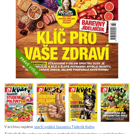
V archivu najdete
starší vydání časopisu Týdeník Květy
.
Týdeník Květy oslovuje rodinu s rozhodující ekonomickou a společenskou