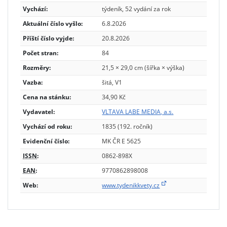
Vychází:
týdeník, 52 vydání za rok
Aktuální číslo vyšlo:
6.8.2026
Příští číslo vyjde:
20.8.2026
Počet stran:
84
Rozměry:
21,5 × 29,0 cm (šířka × výška)
Vazba:
šitá, V1
Cena na stánku:
34,90 Kč
Vydavatel:
VLTAVA LABE MEDIA, a.s.
Vychází od roku:
1835 (192. ročník)
Evidenční číslo:
MK ČR E 5625
ISSN
:
0862-898X
EAN
:
9770862898008
Web:
www.tydenikkvety.cz