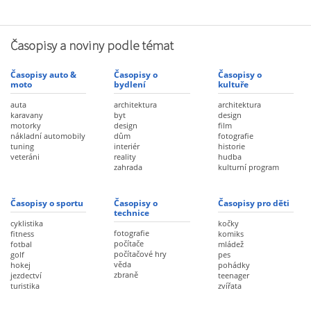
Časopisy a noviny podle témat
Časopisy auto &
Časopisy o
Časopisy o
moto
bydlení
kultuře
auta
architektura
architektura
karavany
byt
design
motorky
design
film
nákladní automobily
dům
fotografie
tuning
interiér
historie
veteráni
reality
hudba
zahrada
kulturní program
Časopisy o sportu
Časopisy o
Časopisy pro děti
technice
cyklistika
kočky
fotografie
fitness
komiks
počítače
fotbal
mládež
počítačové hry
golf
pes
věda
hokej
pohádky
zbraně
jezdectví
teenager
turistika
zvířata