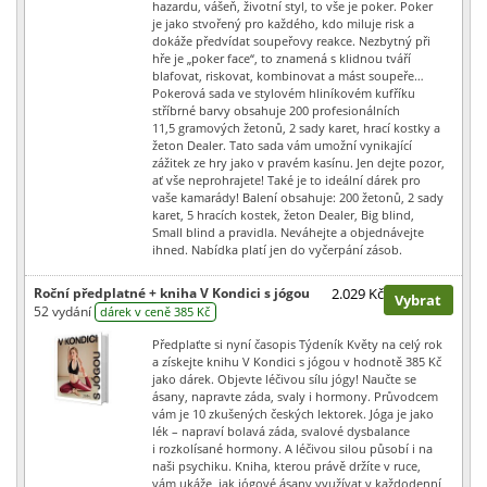
hazardu, vášeň, životní styl, to vše je poker. Poker
je jako stvořený pro každého, kdo miluje risk a
dokáže předvídat soupeřovy reakce. Nezbytný při
hře je „poker face“, to znamená s klidnou tváří
blafovat, riskovat, kombinovat a mást soupeře…
Pokerová sada ve stylovém hliníkovém kufříku
stříbrné barvy obsahuje 200 profesionálních
11,5 gramových žetonů, 2 sady karet, hrací kostky a
žeton Dealer. Tato sada vám umožní vynikající
zážitek ze hry jako v pravém kasínu. Jen dejte pozor,
ať vše neprohrajete! Také je to ideální dárek pro
vaše kamarády! Balení obsahuje: 200 žetonů, 2 sady
karet, 5 hracích kostek, žeton Dealer, Big blind,
Small blind a pravidla. Neváhejte a objednávejte
ihned. Nabídka platí jen do vyčerpání zásob.
Roční předplatné + kniha V Kondici s jógou
2.029 Kč
Vybrat
52 vydání
dárek v ceně 385 Kč
Předplaťte si nyní časopis Týdeník Květy na celý rok
a získejte knihu V Kondici s jógou v hodnotě 385 Kč
jako dárek. Objevte léčivou sílu jógy! Naučte se
ásany, napravte záda, svaly i hormony. Průvodcem
vám je 10 zkušených českých lektorek. Jóga je jako
lék – napraví bolavá záda, svalové dysbalance
i rozkolísané hormony. A léčivou silou působí i na
naši psychiku. Kniha, kterou právě držíte v ruce,
vám ukáže, jak jógové ásany využívat v každodenní