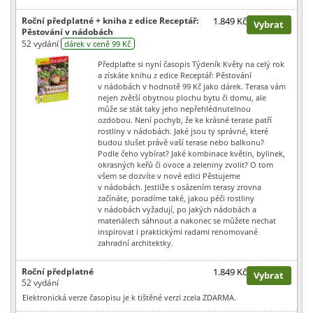
Roční předplatné + kniha z edice Receptář:
1.849 Kč
Vybrat
Pěstování v nádobách
52 vydání
dárek v ceně 99 Kč
Předplaťte si nyní časopis Týdeník Květy na celý rok
a získáte knihu z edice Receptář: Pěstování
v nádobách v hodnotě 99 Kč jako dárek. Terasa vám
nejen zvětší obytnou plochu bytu či domu, ale
může se stát taky jeho nepřehlédnutelnou
ozdobou. Není pochyb, že ke krásné terase patří
rostliny v nádobách. Jaké jsou ty správné, které
budou slušet právě vaší terase nebo balkonu?
Podle čeho vybírat? Jaké kombinace květin, bylinek,
okrasných keřů či ovoce a zeleniny zvolit? O tom
všem se dozvíte v nové edici Pěstujeme
v nádobách. Jestliže s osázením terasy zrovna
začínáte, poradíme také, jakou péči rostliny
v nádobách vyžadují, po jakých nádobách a
materiálech sáhnout a nakonec se můžete nechat
inspirovat i praktickými radami renomované
zahradní architektky.
Roční předplatné
1.849 Kč
Vybrat
52 vydání
Elektronická verze časopisu je k tištěné verzi zcela ZDARMA.