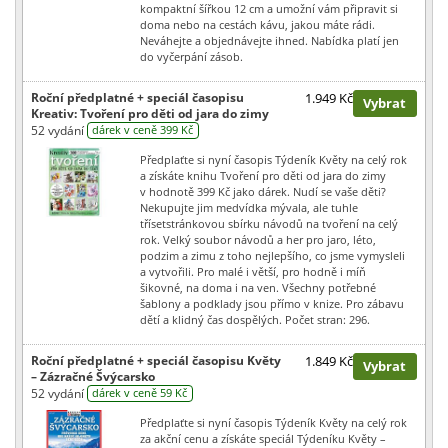
kompaktní šířkou 12 cm a umožní vám připravit si
doma nebo na cestách kávu, jakou máte rádi.
Neváhejte a objednávejte ihned. Nabídka platí jen
do vyčerpání zásob.
Roční předplatné + speciál časopisu
1.949 Kč
Vybrat
Kreativ: Tvoření pro děti od jara do zimy
52 vydání
dárek v ceně 399 Kč
Předplaťte si nyní časopis Týdeník Květy na celý rok
a získáte knihu Tvoření pro děti od jara do zimy
v hodnotě 399 Kč jako dárek. Nudí se vaše děti?
Nekupujte jim medvídka mývala, ale tuhle
třísetstránkovou sbírku návodů na tvoření na celý
rok. Velký soubor návodů a her pro jaro, léto,
podzim a zimu z toho nejlepšího, co jsme vymysleli
a vytvořili. Pro malé i větší, pro hodně i míň
šikovné, na doma i na ven. Všechny potřebné
šablony a podklady jsou přímo v knize. Pro zábavu
dětí a klidný čas dospělých. Počet stran: 296.
Roční předplatné + speciál časopisu Květy
1.849 Kč
Vybrat
– Zázračné Švýcarsko
52 vydání
dárek v ceně 59 Kč
Předplaťte si nyní časopis Týdeník Květy na celý rok
za akční cenu a získáte speciál Týdeníku Květy –