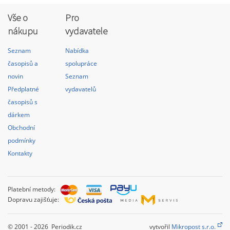
Vše o
Pro
nákupu
vydavatele
Seznam
Nabídka
časopisů a
spolupráce
novin
Seznam
Předplatné
vydavatelů
časopisů s
dárkem
Obchodní
podmínky
Kontakty
Platební metody:
Dopravu zajišťuje:
© 2001 - 2026 Periodik.cz
vytvořil
Mikropost s.r.o.