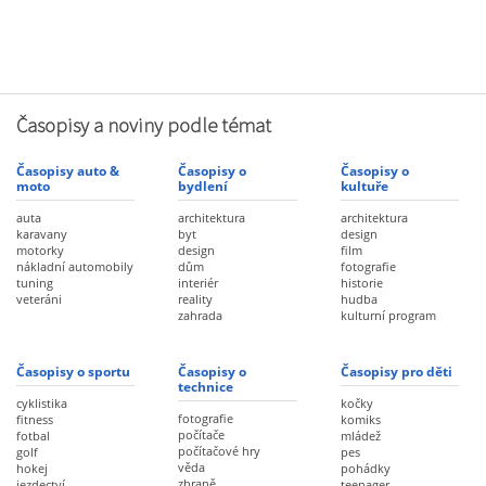
Časopisy a noviny podle témat
Časopisy auto &
Časopisy o
Časopisy o
moto
bydlení
kultuře
auta
architektura
architektura
karavany
byt
design
motorky
design
film
nákladní automobily
dům
fotografie
tuning
interiér
historie
veteráni
reality
hudba
zahrada
kulturní program
Časopisy o sportu
Časopisy o
Časopisy pro děti
technice
cyklistika
kočky
fotografie
fitness
komiks
počítače
fotbal
mládež
počítačové hry
golf
pes
věda
hokej
pohádky
zbraně
jezdectví
teenager