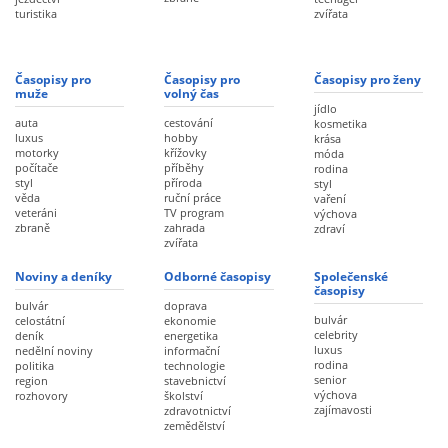
turistika
zvířata
Časopisy pro
Časopisy pro
Časopisy pro ženy
muže
volný čas
jídlo
auta
cestování
kosmetika
luxus
hobby
krása
motorky
křížovky
móda
počítače
příběhy
rodina
styl
příroda
styl
věda
ruční práce
vaření
veteráni
TV program
výchova
zbraně
zahrada
zdraví
zvířata
Noviny a deníky
Odborné časopisy
Společenské
časopisy
bulvár
doprava
bulvár
celostátní
ekonomie
celebrity
deník
energetika
luxus
nedělní noviny
informační
rodina
politika
technologie
senior
region
stavebnictví
výchova
rozhovory
školství
zajímavosti
zdravotnictví
zemědělství