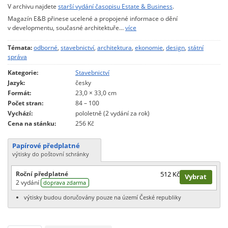
V archivu najdete
starší vydání časopisu Estate & Business
.
Magazín E&B přinese ucelené a propojené informace o dění
v developmentu, současné architektuře…
více
Témata:
odborné
,
stavebnictví
,
architektura
,
ekonomie
,
design
,
státní
správa
Kategorie:
Stavebnictví
Jazyk:
česky
Formát:
23,0 × 33,0 cm
Počet stran:
84 – 100
Vychází:
pololetně (2 vydání za rok)
Cena na stánku:
256 Kč
Papírové předplatné
výtisky do poštovní schránky
Roční předplatné
512 Kč
Vybrat
2 vydání
doprava zdarma
výtisky budou doručovány pouze na území České republiky