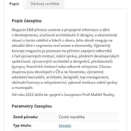
Popis
Dárkový certifikát
Popis časopisu
Magazín E&B přinese ucelené a propojené informace o dění
v developmentu, současné architektuře či designu, o ekonomické
situaci v tomto odvětví a lidech z oboru. Jeho obsah reaguje na
aktuální dění v segmentu real estate a ekonomiky. Výjimečný
koncept magazínu je postaven na přímém zapojení odborníků
z řad významných institucí, státní správy, předních developerských
společností, významných architektů a designérů, představitelů
byznysu, finančních institucí nebo odborné veřejnosti. Cílovou
skupinou jsou developeři v ČR a na Slovensku, významné
advokátní kanceláře, architekti, designéři, top management,
obchodní komory a velvyslanectví, vybrané instituce státní správy
a municipalit.
Od roku 2022 došlo ke spojení s časopisem Profi Makléř Reality.
Parametry časopisu
Země původu:
Česká republika
Typ titulu:
časopis