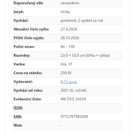
Doporučený věk:
neuvedeno
Jazyk:
česky
Vychází:
pololetně, 2 vydání za rok
Aktuální číslo vyšlo:
27.4.2026
Příští číslo vyjde:
26.10.2026
Počet stran:
84 – 100
Rozměry:
23,0 × 33,0 cm (šířka × výška)
Vazba:
šitá, V1
Cena na stánku:
256 Kč
Vydavatel:
A 11 s.r.o.
Vychází od roku:
2021 (6. ročník)
Evidenční číslo:
MK ČR E 24259
ISSN
:
EAN
:
9772787982008
Web:
-