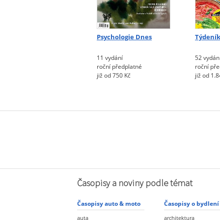
Psychologie Dnes
Týdeník
11 vydání
52 vydán
roční předplatné
roční př
již od 750 Kč
již od 1.
Časopisy a noviny podle témat
Časopisy auto & moto
Časopisy o bydlení
auta
architektura