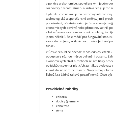
v politice a ekonomice, společenským jevům dom
rozhovory a v části Umění a kritika reagujeme na
Týdeník Echo navazuje na názorový internetový d
technologické a společenské změny, jimiž proc
podnikatelé, přestože existuje řada známých výj
ekonomických odvětví nebo přímo nevlastnili poli
silná v Československu za první republiky, to nij
jedna několik). Role médií pro fungování státu 
svobodu projevu, kritické posuzování jednání polit
funkci.
V České republice dochází v posledních letech k o
podepisuje různou měrou ovlivnění obsahu. Zahra
ekonomických ztrát a rozhodli se své tituly pro
politických struktur platících za nákup vydavate
získat vliv na veřejné mínění. Novým majitelům 
Echo24.cz žádné takové pozadí nemá. Chce být
Pravidelné rubriky
editorial
dopisy @ emaily
echo foto
téma