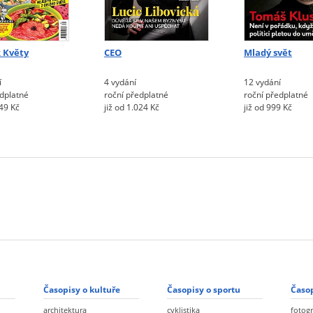
 Květy
CEO
Mladý svět
í
4 vydání
12 vydání
edplatné
roční předplatné
roční předplatné
849 Kč
již od 1.024 Kč
již od 999 Kč
Časopisy o kultuře
Časopisy o sportu
Časop
architektura
cyklistika
fotogr