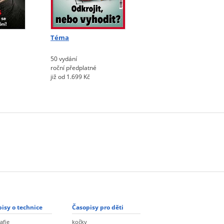
Téma
Týden
50 vydání
24 vydání
roční předplatné
roční předplatné
již od 1.699 Kč
již od 1.144 Kč
isy o technice
Časopisy pro děti
afie
kočky