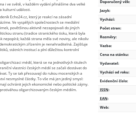
Doporučený věk:
a i ve světě, v každém vydání přinášíme dva velké
 kulturní události.
Jazyk:
eník Echo24.cz, který je reakcí na zásadní
Vychází:
házíme. Ve vyspělých společnostech se mediální
imek, povětšinou aktivně nezapojovali do jiných
Počet stran:
tickou stranu (tradice stranického tisku, která byla
Rozměry:
ak nepopírá; každá strana měla své noviny, ale nikoliv
s demokratickým zřízením je nenahraditelná. Zajišťuje
Vazba:
iků, státních institucí a plní důležitou kontrolní
Cena na stánku:
ligarchizaci médií, která se na jednotlivých titulech
Vydavatel:
niční vlastníci českých médií se začali dostávat do
Vychází od roku:
dávat. Ty se tak přesouvají do rukou mocenských a
lství nesmyslné částky. To vše má jen jediný smysl:
Evidenční číslo:
mají ochránit jejich ekonomické nebo politické zájmy.
 protiváhou oligarchizovaným českým médiím.
ISSN
:
EAN
:
Web: