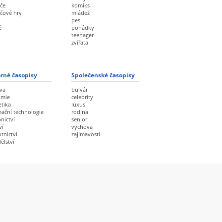
če
komiks
ačové hry
mládež
pes
ě
pohádky
teenager
zvířata
rné časopisy
Společenské časopisy
va
bulvár
omie
celebrity
etika
luxus
mační technologie
rodina
nictví
senior
ví
výchova
tnictví
zajímavosti
ělství