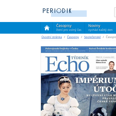
Časopisy
Noviny
čtení pro volný čas
vychází každý den
(current)
Úvodní stránka
Časopisy
Společenské
Časopi