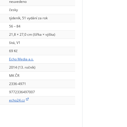
neuvedeno
česky
týdeník, 51 vydání za rok
56 – 84
21,8 × 27,0 cm (šířka × výška)
šitá, V1
69 Kč
Echo Media a.s.
2014 (13. ročník)
MK ČR
2336-4971
9772336497007
echo24.cz