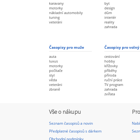
karavany
byt
motorky
design
nákladní automobily
dům
tuning
interiér
veteráni
reality
zahrada
Časopisy pro muže
Časopisy pro volný
auta
cestování
luxus
hobby
motorky
křížovky
počítače
příběhy
styl
příroda
věda
ruční práce
veteráni
TV program
zbraně
zahrada
zvířata
Vše o nákupu
Pro
Seznam časopisů a novin
Nabí
Předplatné časopisů s dárkem
Sezn
Obchodní podmínky