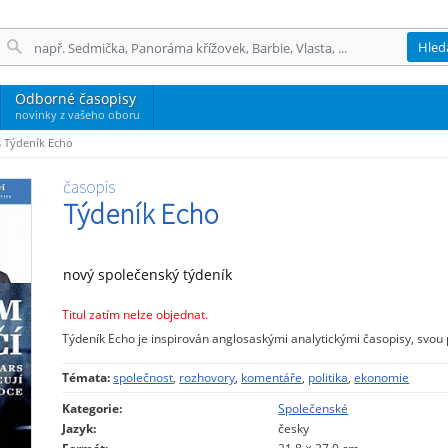
Hled
Odborné časopisy
novinky z vašeho oboru
s Týdeník Echo
časopis
Týdeník Echo
nový společenský týdeník
Titul zatím nelze objednat.
Týdeník Echo je inspirován anglosaskými analytickými časopisy, svo
Témata:
společnost
,
rozhovory
,
komentáře
,
politika
,
ekonomie
Kategorie:
Společenské
Jazyk:
česky