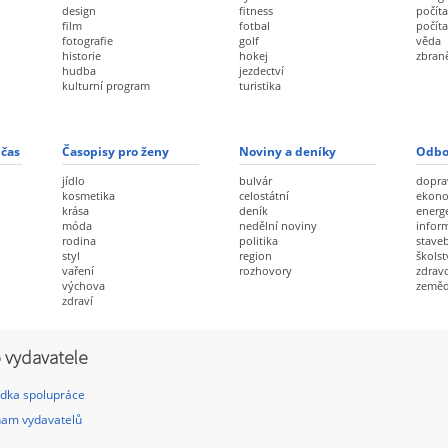
design
fitness
počíta
film
fotbal
počít
fotografie
golf
věda
historie
hokej
zbran
hudba
jezdectví
kulturní program
turistika
 čas
Časopisy pro ženy
Noviny a deníky
Odbo
jídlo
bulvár
dopra
kosmetika
celostátní
ekon
krása
deník
energ
móda
nedělní noviny
infor
rodina
politika
staveb
styl
region
školst
vaření
rozhovory
zdravo
výchova
zeměd
zdraví
 vydavatele
dka spolupráce
am vydavatelů