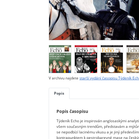
V archivu najdete
starší vydání časopisu Týdeník Ec
Popis
Popis časopisu
Týdeník Echo je inspirován anglosaskými analyt
všem současným trendům, představám a mýtům 
se nepodbízí lacinému vkusu a je jiný předevš
kontrapunktem k pestrobarevné mase na českých