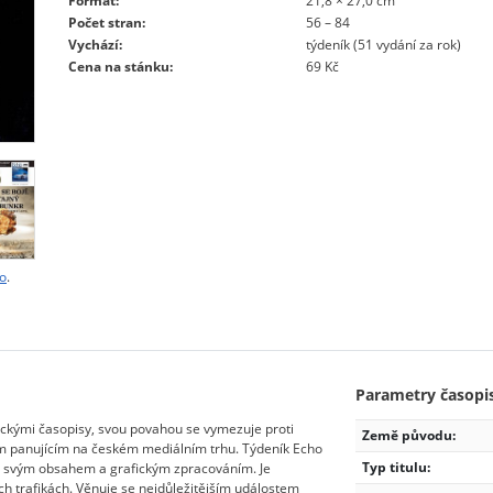
Formát:
21,8 × 27,0 cm
Počet stran:
56 – 84
Vychází:
týdeník (51 vydání za rok)
Cena na stánku:
69 Kč
ho
.
Parametry časopi
ickými časopisy, svou povahou se vymezuje proti
Země původu:
panujícím na českém mediálním trhu. Týdeník Echo
Typ titulu:
ím svým obsahem a grafickým zpracováním. Je
 trafikách. Věnuje se nejdůležitějším událostem