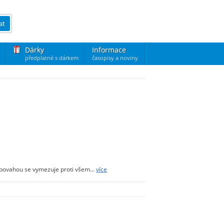
at
Dárky
Informace
předplatné s dárkem
časopisy a noviny
u povahou se vymezuje proti všem…
více