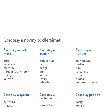
Časopisy a noviny podle témat
Časopisy auto &
Časopisy o
Časopisy o
moto
bydlení
kultuře
auta
architektura
architektura
karavany
byt
design
motorky
design
film
nákladní automobily
dům
fotografie
tuning
interiér
historie
veteráni
reality
hudba
zahrada
kulturní program
Časopisy o sportu
Časopisy o
Časopisy pro děti
technice
cyklistika
kočky
fotografie
fitness
komiks