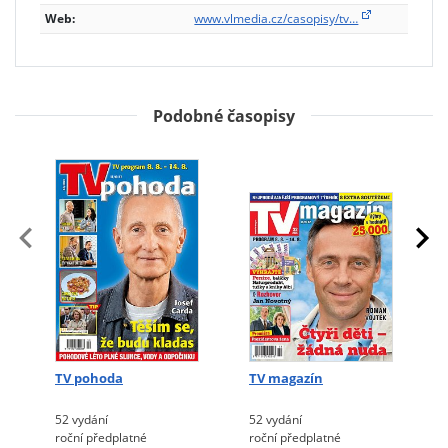
Web:
www.vlmedia.cz/casopisy/tv…
Podobné časopisy
TV pohoda
TV magazín
52 vydání
52 vydání
roční předplatné
roční předplatné