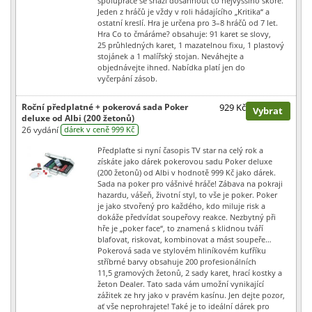
spolupráce se snaží dosáhnout co nejvyššího skóre.
Jeden z hráčů je vždy v roli hádajícího „Kritika“ a
ostatní kreslí. Hra je určena pro 3–8 hráčů od 7 let.
Hra Co to čmáráme? obsahuje: 91 karet se slovy,
25 průhledných karet, 1 mazatelnou fixu, 1 plastový
stojánek a 1 malířský stojan. Neváhejte a
objednávejte ihned. Nabídka platí jen do
vyčerpání zásob.
Roční předplatné + pokerová sada Poker
929 Kč
Vybrat
deluxe od Albi (200 žetonů)
26 vydání
dárek v ceně 999 Kč
Předplaťte si nyní časopis TV star na celý rok a
získáte jako dárek pokerovou sadu Poker deluxe
(200 žetonů) od Albi v hodnotě 999 Kč jako dárek.
Sada na poker pro vášnivé hráče! Zábava na pokraji
hazardu, vášeň, životní styl, to vše je poker. Poker
je jako stvořený pro každého, kdo miluje risk a
dokáže předvídat soupeřovy reakce. Nezbytný při
hře je „poker face“, to znamená s klidnou tváří
blafovat, riskovat, kombinovat a mást soupeře…
Pokerová sada ve stylovém hliníkovém kufříku
stříbrné barvy obsahuje 200 profesionálních
11,5 gramových žetonů, 2 sady karet, hrací kostky a
žeton Dealer. Tato sada vám umožní vynikající
zážitek ze hry jako v pravém kasínu. Jen dejte pozor,
ať vše neprohrajete! Také je to ideální dárek pro