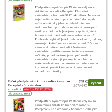
Předplaťte si nyní časopis TV star na celý rok a
získáte knihu z edice Receptář: Pěstování
v nádobách v hodnotě 99 Kč jako dárek. Terasa vám
nejen zvětší obytnou plochu bytu či domu, ale
může se stát taky jeho nepřehlédnutelnou
ozdobou. Není pochyb, že ke krásné terase patří
rostliny v nádobách. Jaké jsou ty správné, které
budou slušet právě vaší terase nebo balkonu?
Podle čeho vybírat? Jaké kombinace květin, bylinek,
okrasných keřů či ovoce a zeleniny zvolit? O tom
všem se dozvíte v nové edici Pěstujeme
v nádobách. Jestliže s osázením terasy zrovna
začínáte, poradíme také, jakou péči rostliny
v nádobách vyžadují, po jakých nádobách a
materiálech sáhnout a nakonec se můžete nechat
inspirovat i praktickými radami renomované
zahradní architektky.
Roční předplatné + kniha z edice časopisu
749 Kč
Vybrat
Receptář - Co s úrodou
907,40 Kč
26 vydání
ušetříte 158 Kč (17 %)
doprava zdarma
Předplaťte si nyní časopis TV star na celý rok za
akční cenu a získáte knihu z edice časopisu
Receptáře – Co s úrodou? v hodnotě 159 Kč jako