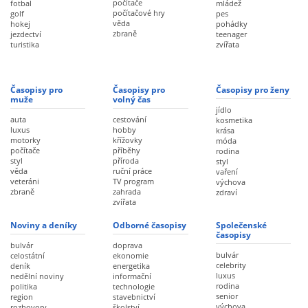
počítače
fotbal
mládež
počítačové hry
golf
pes
věda
hokej
pohádky
zbraně
jezdectví
teenager
turistika
zvířata
Časopisy pro
Časopisy pro
Časopisy pro ženy
muže
volný čas
jídlo
auta
cestování
kosmetika
luxus
hobby
krása
motorky
křížovky
móda
počítače
příběhy
rodina
styl
příroda
styl
věda
ruční práce
vaření
veteráni
TV program
výchova
zbraně
zahrada
zdraví
zvířata
Noviny a deníky
Odborné časopisy
Společenské
časopisy
bulvár
doprava
bulvár
celostátní
ekonomie
celebrity
deník
energetika
luxus
nedělní noviny
informační
rodina
politika
technologie
senior
region
stavebnictví
výchova
rozhovory
školství