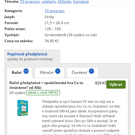
Témata:
TV program
,
celebrity
,
křížovky
,
horoskop
Kategorie:
TV program
Jazyk:
česky
Formát:
21,5 × 26,4 cm
Počet stran:
128 – 160
Vychází:
čtrnáctideník (26 vydání za rok)
Cena na stánku:
34,90 Kč
Papírové předplatné
výtisky do poštovní schránky
17
1
1
Roční
Půlroční
Čtvrtletní
Roční předplatné + společenská hra Co to
929 Kč
Vybrat
čmáráme? od Albi
26 vydání
dárek v ceně 599 Kč
Předplaťte si nyní časopis TV star na celý rok a
získejte společenskou hru Co to čmáráme? od Albi
v hodnotě 599 Kč jako dárek. Kooperativní párty
hra, která vás dovede k šílenství! Hráči střídavě
kreslí vybrané slovo čáru po čáře a doufají, že se
jejich dílo propojí. Ve hře Co to čmáráme? hráči
vytváří jeden společný obrázek a pomocí vzájemé