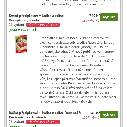
rodinný bestseller! Vyšlo v edici Krásný rok.
Roční předplatné + kniha z edice
749 Kč
Vybrat
Receptáře: Jahody
907,40 Kč
26 vydání
ušetříte 158 Kč (17 %)
doprava zdarma
Předplaťte si nyní časopis TV star na celý rok za
akční cenu a získáte edici z edice Receptáře: Jahody
v hodnotě 99 Kč jako dárek. Jahody jsou stejně
oblíbené jako zdravé. V nové publikaci vám kromě
jiného poradíme, jak si tyto slaďoučké plody
můžete vypěstovat a kterou odrůdu zvolit – každá
totiž voní, chutná a dozrává jinak. Pořádná úroda
vás s námi nezaskočí, protože jsme připravili
spoustu tipů a receptů na využití jahod v kuchyni.
Víte, že k jejich pěstování vlastně ani nepotřebujete
záhon na zahradě? Při správné péči budou ochotně
plodit i v truhlíku či závěsném květináči na vašem
balkoně či terase. Získáte tak nejen krásnou, ale
také užitečnou dekoraci, a i ve městě si budete moci
jahody v sezoně dopřávat každý den.
Roční předplatné + kniha z edice Receptář:
749 Kč
Vybrat
Pěstování v nádobách
907,40 Kč
26 vydání
ušetříte 158 Kč (17 %)
doprava zdarma