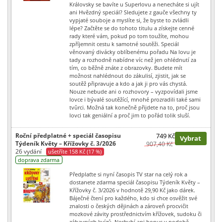
Královsky se bavíte u Superlovu a nenecháte si ujít
ani Hvězdný speciál? Sledujete z gauče všechny ty
vypjaté souboje a myslíte si, že byste to zvládli
lépe? Začtěte se do tohoto titulu a získejte cenné
rady které vám, pokud po tom toužíte, mohou
zpříjemnit cestu k samotné soutěži. Speciál
věnovaný divácky oblíbenému pořadu Na lovu je
tady a rozhodně nabídne víc než jen ohlédnutí za
tím, co běžně znáte z obrazovky. Budete mít
možnost nahlédnout do zákulisí, zjistit, jak se
soutěž připravuje a kdo a jak ji pro vás chystá.
Nouze nebude ani o rozhovory – vyzpovídali jsme
lovce i bývalé soutěžící, mnohé prozradili také sami
tvůrci. Možná tak konečně přijdete na to, proč jsou
lovci tak geniální a proč jim to pořád tolik sluší.
Roční předplatné + speciál časopisu
749 Kč
Vybrat
Týdeník Květy – Křížovky č. 3/2026
907,40 Kč
26 vydání
ušetříte 158 Kč (17 %)
doprava zdarma
Předplaťte si nyní časopis TV star na celý rok a
dostanete zdarma speciál časopisu Týdeník Květy –
Křížovky č. 3/2026 v hodnotě 29,90 Kč jako dárek.
Báječné čtení pro každého, kdo si chce osvěžit své
znalosti o českých dějinách a zároveň procvičit
mozkové závity prostřednictvím křížovek, sudoku či
zábavných kvízů. Nechybí ani bonus v podobě