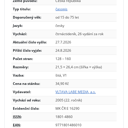
Země původu:
Česká republika
Typ titulu:
časopis
Doporučený věk:
od 15 do 75 let
Jazyk:
česky
Vychází:
čtrnáctideník, 26 vydání za rok
Aktuální číslo vyšlo:
27.7.2026
Příští číslo vyjde:
24.8.2026
Počet stran:
128 – 160
Rozměry:
21,5 × 26,4 cm (šířka × výška)
Vazba:
šitá, V1
Cena na stánku:
34,90 Kč
Vydavatel:
VLTAVA LABE MEDIA, a.s.
Vychází od roku:
2005 (22. ročník)
Evidenční číslo:
MK ČR E 16290
ISSN
:
1801-4860
EAN
:
9771801486010