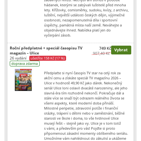
hádanek, kterými se zabývali luštitelé před mnoha
lety. Křížovky, osmisměrky, sudoku, kvízy, z archivu,
luštění, největší události českých dějin, výjimečné
osobnosti, nezapomenutelná díla i sportovní
úspěchy, památná místa naší země. Neváhejte a
objednávejte ihned. Nabídka platí jen do
vyčerpání zásob.
Roční předplatné + speciál časopisu TV
749 Kč
Vybrat
magazín – Ulice
907,40 Kč
26 vydání
ušetříte 158 Kč (17 %)
doprava zdarma
Předplaťte si nyní časopis TV star na celý rok za
akční cenu a získáte speciál TV magazínu 2026 –
Ulice v hodnotě 49,90 Kč jako dárek. Nekonečný
seriál Ulice loni oslavil dvacáté narozeniny, ale jeho
slavná éra tím rozhodně nekončí. Pokračuje dál a
stále více se snaží být odrazem reálného života se
všemi aspekty, které moderní doba přináší.
Milostné peripetie, zdravotní potíže i finanční
otázky, trápení s dětmi nebo v zaměstnání, běžné
starosti ve škole i doma, to vše hrdinové Ulice
musejí řešit – stejně jako vy. Ulice je v tom totiž
s vámi, a především pro vás! Pojďte si proto
připomenout zásadní momenty oblíbeného seriálu.
Umožníme vám nahlédnout do zákulisí a ukážeme