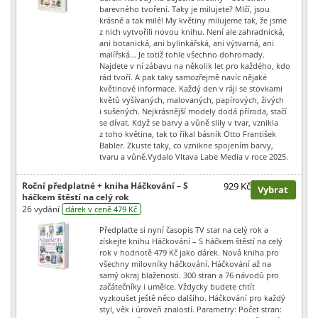
barevného tvoření. Taky je milujete? Mlčí, jsou
krásné a tak milé! My květiny milujeme tak, že jsme
z nich vytvořili novou knihu. Není ale zahradnická,
ani botanická, ani bylinkářská, ani výtvarná, ani
malířská… Je totiž tohle všechno dohromady.
Najdete v ní zábavu na několik let pro každého, kdo
rád tvoří. A pak taky samozřejmě navíc nějaké
květinové informace. Každý den v ráji se stovkami
květů vyšívaných, malovaných, papírových, živých
i sušených. Nejkrásnější modely dodá příroda, stačí
se dívat. Když se barvy a vůně slily v tvar, vznikla
z toho květina, tak to říkal básník Otto František
Babler. Zkuste taky, co vznikne spojením barvy,
tvaru a vůně.Vydalo Vltava Labe Media v roce 2025.
Roční předplatné + kniha Háčkování – S
929 Kč
Vybrat
háčkem štěstí na celý rok
26 vydání
dárek v ceně 479 Kč
Předplaťte si nyní časopis TV star na celý rok a
získejte knihu Háčkování – S háčkem štěstí na celý
rok v hodnotě 479 Kč jako dárek. Nová kniha pro
všechny milovníky háčkování. Háčkování až na
samý okraj blaženosti. 300 stran a 76 návodů pro
začátečníky i umělce. Vždycky budete chtít
vyzkoušet ještě něco dalšího. Háčkování pro každý
styl, věk i úroveň znalostí. Parametry: Počet stran: