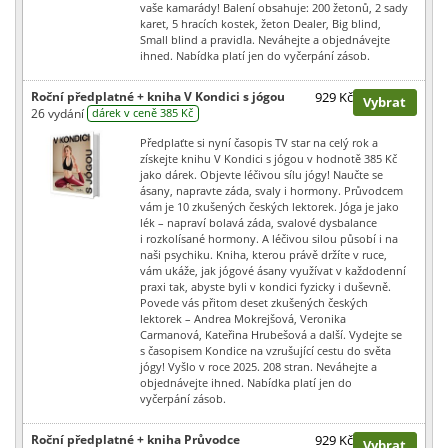
vaše kamarády! Balení obsahuje: 200 žetonů, 2 sady
karet, 5 hracích kostek, žeton Dealer, Big blind,
Small blind a pravidla. Neváhejte a objednávejte
ihned. Nabídka platí jen do vyčerpání zásob.
Roční předplatné + kniha V Kondici s jógou
929 Kč
Vybrat
26 vydání
dárek v ceně 385 Kč
Předplaťte si nyní časopis TV star na celý rok a
získejte knihu V Kondici s jógou v hodnotě 385 Kč
jako dárek. Objevte léčivou sílu jógy! Naučte se
ásany, napravte záda, svaly i hormony. Průvodcem
vám je 10 zkušených českých lektorek. Jóga je jako
lék – napraví bolavá záda, svalové dysbalance
i rozkolísané hormony. A léčivou silou působí i na
naši psychiku. Kniha, kterou právě držíte v ruce,
vám ukáže, jak jógové ásany využívat v každodenní
praxi tak, abyste byli v kondici fyzicky i duševně.
Povede vás přitom deset zkušených českých
lektorek – Andrea Mokrejšová, Veronika
Carmanová, Kateřina Hrubešová a další. Vydejte se
s časopisem Kondice na vzrušující cestu do světa
jógy! Vyšlo v roce 2025. 208 stran. Neváhejte a
objednávejte ihned. Nabídka platí jen do
vyčerpání zásob.
Roční předplatné + kniha Průvodce
929 Kč
Vybrat