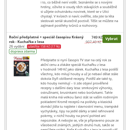
i to, co běžně není vidět. Seznámíte se s novými
hrdiny, oživíte si osudy těch stávajících a souběžně
si užijete ochutnávku novinek, které se v Ulici
chystají. V kvízech si navíc ověříte, zda jste ta léta
sledovali seriál skutečně poctivě. Těšit se můžete na
zajímavé postřehy tvůrců a rozhovory.
Roční předplatné + speciál časopisu Krásný
749 Kč
Vybrat
rok - Kuchařka z lesa
907,40 Kč
26 vydání
ušetříte 158 Kč (17 %)
doprava zdarma
Předplaťte si nyní časopis TV star na celý rok za
akční cenu a získáte speciál Kuchařku z lesa
v hodnotě 149 Kč jako dárek. Kuchařka z lesa potěší
všechny, kdo milují houby a už je nebaví dělat stále
dokola čtyři oblíbené recepty. Potěší ale také ty,
kdo houby nemilují – ti zde objeví prověřené
recepty s dalšími dary lesa: smrkovými výhonky,
ostružinami, brusinkami nebo borůvkami. Tahle
malá kniha má velkou šanci stát se vaším rodinným
pokladem! Kromě receptů na polévky a klasická
domácí jídla tu najdete i slavnostní menu, trampské
vychytávky, tipy na jedlé dárky a také rafinované
pokrmy, v nichž houby na první pohled ani
nepoznáte. A nebojte se, vše je připraveno pouze ze
všeobecně známých, jedlých druhů hub, takže se
nemůžete splést. Naše Kuchařka z lesa je prostě váš