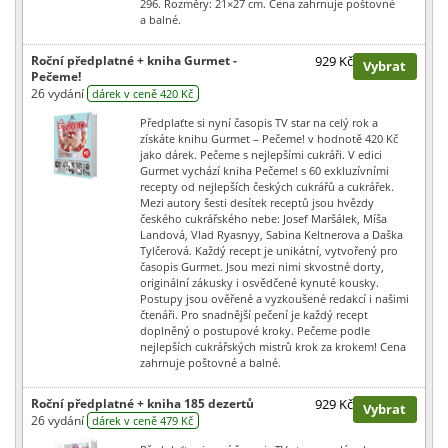
296. Rozměry: 21×27 cm. Cena zahrnuje poštovné
a balné.
Roční předplatné + kniha Gurmet -
929 Kč
Vybrat
Pečeme!
26 vydání
dárek v ceně 420 Kč
Předplaťte si nyní časopis TV star na celý rok a
získáte knihu Gurmet – Pečeme! v hodnotě 420 Kč
jako dárek. Pečeme s nejlepšími cukráři. V edici
Gurmet vychází kniha Pečeme! s 60 exkluzívními
recepty od nejlepších českých cukrářů a cukrářek.
Mezi autory šesti desítek receptů jsou hvězdy
českého cukrářského nebe: Josef Maršálek, Míša
Landová, Vlad Ryasnyy, Sabina Keltnerova a Daška
Tylčerová. Každý recept je unikátní, vytvořený pro
časopis Gurmet. Jsou mezi nimi skvostné dorty,
originální zákusky i osvědčené kynuté kousky.
Postupy jsou ověřené a vyzkoušené redakcí i našimi
čtenáři. Pro snadnější pečení je každý recept
doplněný o postupové kroky. Pečeme podle
nejlepších cukrářských mistrů krok za krokem! Cena
zahrnuje poštovné a balné.
Roční předplatné + kniha 185 dezertů
929 Kč
Vybrat
26 vydání
dárek v ceně 479 Kč