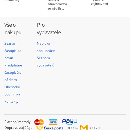
zajímavosti
zdravotnictví
zemědělství
Vše o
Pro
nákupu
vydavatele
Seznam
Nabídka
časopisů a
spolupráce
novin
Seznam
Předplatné
vydavatelů
časopisů s
dárkem
Obchodní
podmínky
Kontakty
Platební metody:
Dopravu zajišťuje: