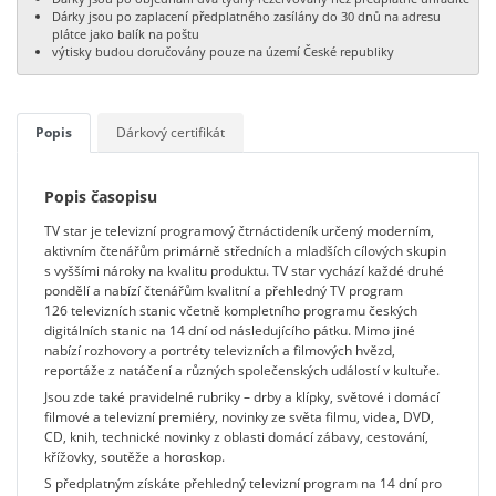
Dárky jsou po zaplacení předplatného zasílány do 30 dnů na adresu
plátce jako balík na poštu
výtisky budou doručovány pouze na území České republiky
Popis
Dárkový certifikát
Popis časopisu
TV star je televizní programový čtrnáctideník určený moderním,
aktivním čtenářům primárně středních a mladších cílových skupin
s vyššími nároky na kvalitu produktu. TV star vychází každé druhé
pondělí a nabízí čtenářům kvalitní a přehledný TV program
126 televizních stanic včetně kompletního programu českých
digitálních stanic na 14 dní od následujícího pátku. Mimo jiné
nabízí rozhovory a portréty televizních a filmových hvězd,
reportáže z natáčení a různých společenských událostí v kultuře.
Jsou zde také pravidelné rubriky – drby a klípky, světové i domácí
filmové a televizní premiéry, novinky ze světa filmu, videa, DVD,
CD, knih, technické novinky z oblasti domácí zábavy, cestování,
křížovky, soutěže a horoskop.
S předplatným získáte přehledný televizní program na 14 dní pro