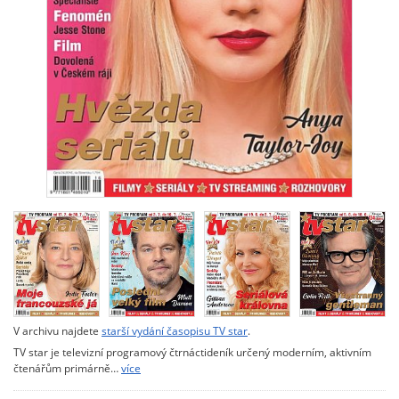
V archivu najdete
starší vydání časopisu TV star
.
TV star je televizní programový čtrnáctideník určený moderním, aktivním
čtenářům primárně…
více