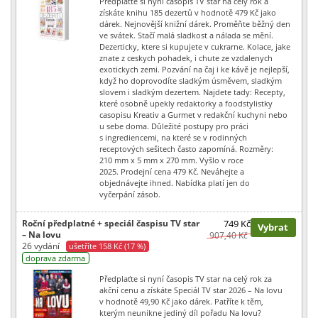
Předplaťte si nyní časopis TV star na celý rok a
získáte knihu 185 dezertů v hodnotě 479 Kč jako
dárek. Nejnovější knižní dárek. Proměňte běžný den
ve svátek. Stačí malá sladkost a nálada se mění.
Dezerticky, ktere si kupujete v cukrarne. Kolace, jake
znate z ceskych pohadek, i chute ze vzdalenych
exotickych zemi. Pozvání na čaj i ke kávě je nejlepší,
když ho doprovodíte sladkým úsměvem, sladkým
slovem i sladkým dezertem. Najdete tady: Recepty,
které osobně upekly redaktorky a foodstylistky
casopisu Kreativ a Gurmet v redakční kuchyni nebo
u sebe doma. Důležité postupy pro práci
s ingrediencemi, na které se v rodinných
receptových sešitech často zapomíná. Rozměry:
210 mm x 5 mm x 270 mm. Vyšlo v roce
2025. Prodejní cena 479 Kč. Neváhejte a
objednávejte ihned. Nabídka platí jen do
vyčerpání zásob.
Roční předplatné + speciál časpisu TV star
749 Kč
Vybrat
– Na lovu
907,40 Kč
26 vydání
ušetříte 158 Kč (17 %)
doprava zdarma
Předplaťte si nyní časopis TV star na celý rok za
akční cenu a získáte Speciál TV star 2026 – Na lovu
v hodnotě 49,90 Kč jako dárek. Patříte k těm,
kterým neunikne jediný díl pořadu Na lovu?