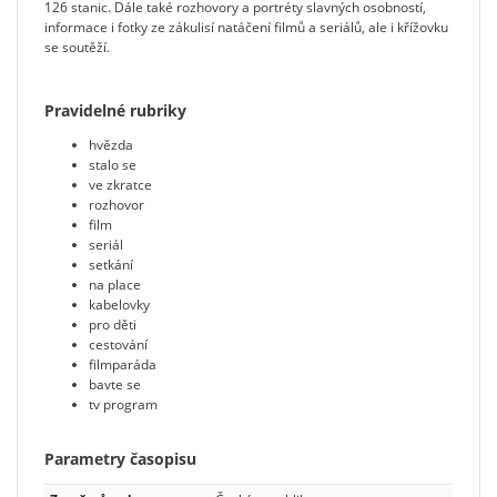
126 stanic. Dále také rozhovory a portréty slavných osobností,
informace i fotky ze zákulisí natáčení filmů a seriálů, ale i křížovku
se soutěží.
Pravidelné rubriky
hvězda
stalo se
ve zkratce
rozhovor
film
seriál
setkání
na place
kabelovky
pro děti
cestování
filmparáda
bavte se
tv program
Parametry časopisu