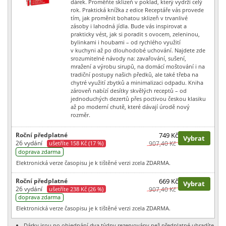
dárek. Proměňte sklizeň v poklad, který vydrží celý
rok. Praktická knížka z edice Receptáře vás provede
tím, jak proměnit bohatou sklizeň v trvanlivé
zásoby i lahodná jídla. Bude vás inspirovat a
prakticky vést, jak si poradit s ovocem, zeleninou,
bylinkami i houbami – od rychlého využití
v kuchyni až po dlouhodobé uchování. Najdete zde
srozumitelné návody na: zavařování, sušení,
mražení a výrobu sirupů, na domácí moštování i na
tradiční postupy našich předků, ale také třeba na
chytré využití zbytků a minimalizaci odpadu. Kniha
zároveň nabízí desítky skvělých receptů – od
jednoduchých dezertů přes poctivou českou klasiku
až po moderní chutě, které dávají úrodě nový
rozměr.
Roční předplatné
749 Kč
Vybrat
26 vydání
ušetříte 158 Kč (17 %)
907,40 Kč
doprava zdarma
Elektronická verze časopisu je k tištěné verzi zcela ZDARMA.
Roční předplatné
669 Kč
Vybrat
26 vydání
ušetříte 238 Kč (26 %)
907,40 Kč
doprava zdarma
Elektronická verze časopisu je k tištěné verzi zcela ZDARMA.
Dárky jsou po objednání dva týdny rezervovány než předplatné uhradíte