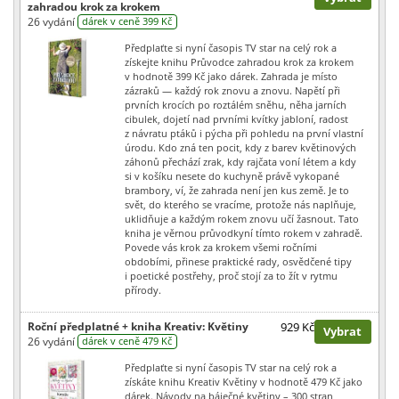
zahradou krok za krokem
26 vydání
dárek v ceně 399 Kč
Předplaťte si nyní časopis TV star na celý rok a
získejte knihu Průvodce zahradou krok za krokem
v hodnotě 399 Kč jako dárek. Zahrada je místo
zázraků — každý rok znovu a znovu. Napětí při
prvních krocích po roztálém sněhu, něha jarních
cibulek, dojetí nad prvními kvítky jabloní, radost
z návratu ptáků i pýcha při pohledu na první vlastní
úrodu. Kdo zná ten pocit, kdy z barev květinových
záhonů přechází zrak, kdy rajčata voní létem a kdy
si v košíku nesete do kuchyně právě vykopané
brambory, ví, že zahrada není jen kus země. Je to
svět, do kterého se vracíme, protože nás naplňuje,
uklidňuje a každým rokem znovu učí žasnout. Tato
kniha je věrnou průvodkyní tímto rokem v zahradě.
Povede vás krok za krokem všemi ročními
obdobími, přinese praktické rady, osvědčené tipy
i poetické postřehy, proč stojí za to žít v rytmu
přírody.
Roční předplatné + kniha Kreativ: Květiny
929 Kč
Vybrat
26 vydání
dárek v ceně 479 Kč
Předplaťte si nyní časopis TV star na celý rok a
získáte knihu Kreativ Květiny v hodnotě 479 Kč jako
dárek. Návody na báječné květiny – 300 stran