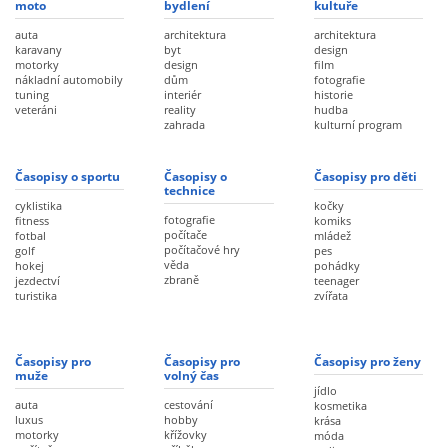
moto
bydlení
kultuře
auta
architektura
architektura
karavany
byt
design
motorky
design
film
nákladní automobily
dům
fotografie
tuning
interiér
historie
veteráni
reality
hudba
zahrada
kulturní program
Časopisy o sportu
Časopisy o
Časopisy pro děti
technice
cyklistika
kočky
fotografie
fitness
komiks
počítače
fotbal
mládež
počítačové hry
golf
pes
věda
hokej
pohádky
zbraně
jezdectví
teenager
turistika
zvířata
Časopisy pro
Časopisy pro
Časopisy pro ženy
muže
volný čas
jídlo
auta
cestování
kosmetika
luxus
hobby
krása
motorky
křížovky
móda