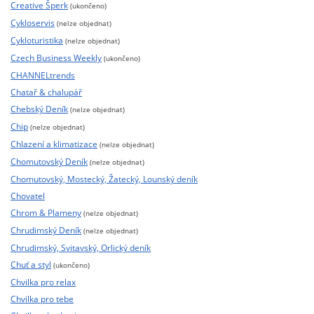
Creative Šperk
(ukončeno)
Cykloservis
(nelze objednat)
Cykloturistika
(nelze objednat)
Czech Business Weekly
(ukončeno)
CHANNELtrends
Chatař & chalupář
Chebský Deník
(nelze objednat)
Chip
(nelze objednat)
Chlazení a klimatizace
(nelze objednat)
Chomutovský Deník
(nelze objednat)
Chomutovský, Mostecký, Žatecký, Lounský deník
Chovatel
Chrom & Plameny
(nelze objednat)
Chrudimský Deník
(nelze objednat)
Chrudimský, Svitavský, Orlický deník
Chuť a styl
(ukončeno)
Chvilka pro relax
Chvilka pro tebe