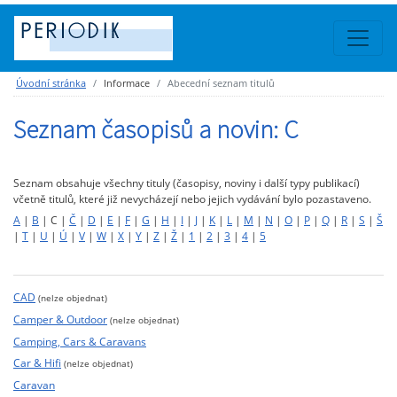
Úvodní stránka
Informace
Abecední seznam titulů
Seznam časopisů a novin: C
Seznam obsahuje všechny tituly (časopisy, noviny i další typy publikací)
včetně titulů, které již nevycházejí nebo jejich vydávání bylo pozastaveno.
A
|
B
| C |
Č
|
D
|
E
|
F
|
G
|
H
|
I
|
J
|
K
|
L
|
M
|
N
|
O
|
P
|
Q
|
R
|
S
|
Š
|
T
|
U
|
Ú
|
V
|
W
|
X
|
Y
|
Z
|
Ž
|
1
|
2
|
3
|
4
|
5
CAD
(nelze objednat)
Camper & Outdoor
(nelze objednat)
Camping, Cars & Caravans
Car & Hifi
(nelze objednat)
Caravan