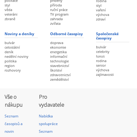
počítače
příběhy
rodina
styl
příroda
styl
věda
ruční práce
vaření
veteráni
TV program
výchova
zbraně
zahrada
zdraví
zvířata
Noviny a deníky
Odborné časopisy
Společenské
časopisy
bulvár
doprava
bulvár
celostátní
ekonomie
celebrity
deník
energetika
luxus
nedělní noviny
informační
rodina
politika
technologie
senior
region
stavebnictví
výchova
rozhovory
školství
zajímavosti
zdravotnictví
zemědělství
Vše o
Pro
nákupu
vydavatele
Seznam
Nabídka
časopisů a
spolupráce
novin
Seznam