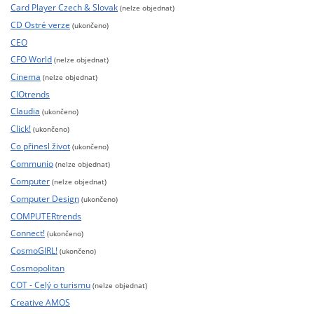
Card Player Czech & Slovak
(nelze objednat)
CD Ostré verze
(ukončeno)
CEO
CFO World
(nelze objednat)
Cinema
(nelze objednat)
CIOtrends
Claudia
(ukončeno)
Click!
(ukončeno)
Co přinesl život
(ukončeno)
Communio
(nelze objednat)
Computer
(nelze objednat)
Computer Design
(ukončeno)
COMPUTERtrends
Connect!
(ukončeno)
CosmoGIRL!
(ukončeno)
Cosmopolitan
COT - Celý o turismu
(nelze objednat)
Creative AMOS