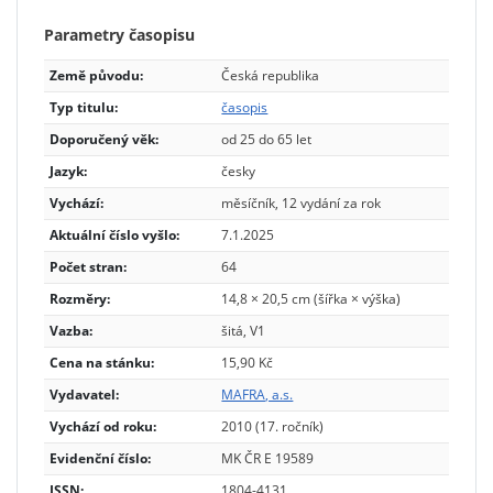
Parametry časopisu
Země původu:
Česká republika
Typ titulu:
časopis
Doporučený věk:
od 25 do 65 let
Jazyk:
česky
Vychází:
měsíčník, 12 vydání za rok
Aktuální číslo vyšlo:
7.1.2025
Počet stran:
64
Rozměry:
14,8 × 20,5 cm (šířka × výška)
Vazba:
šitá, V1
Cena na stánku:
15,90 Kč
Vydavatel:
MAFRA, a.s.
Vychází od roku:
2010 (17. ročník)
Evidenční číslo:
MK ČR E 19589
ISSN
:
1804-4131