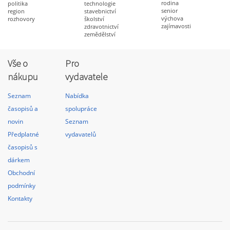
rodina
politika
technologie
senior
region
stavebnictví
výchova
rozhovory
školství
zajímavosti
zdravotnictví
zemědělství
Vše o
Pro
nákupu
vydavatele
Seznam
Nabídka
časopisů a
spolupráce
novin
Seznam
Předplatné
vydavatelů
časopisů s
dárkem
Obchodní
podmínky
Kontakty