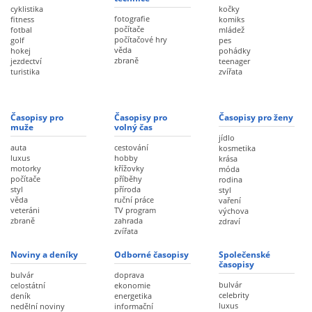
cyklistika
kočky
fotografie
fitness
komiks
počítače
fotbal
mládež
počítačové hry
golf
pes
věda
hokej
pohádky
zbraně
jezdectví
teenager
turistika
zvířata
Časopisy pro
Časopisy pro
Časopisy pro ženy
muže
volný čas
jídlo
auta
cestování
kosmetika
luxus
hobby
krása
motorky
křížovky
móda
počítače
příběhy
rodina
styl
příroda
styl
věda
ruční práce
vaření
veteráni
TV program
výchova
zbraně
zahrada
zdraví
zvířata
Noviny a deníky
Odborné časopisy
Společenské
časopisy
bulvár
doprava
bulvár
celostátní
ekonomie
celebrity
deník
energetika
luxus
nedělní noviny
informační