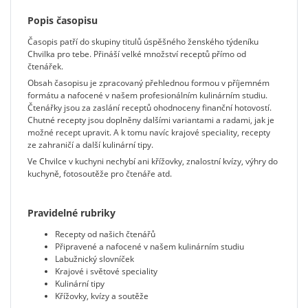
Popis časopisu
Časopis patří do skupiny titulů úspěšného ženského týdeníku
Chvilka pro tebe. Přináší velké množství receptů přímo od
čtenářek.
Obsah časopisu je zpracovaný přehlednou formou v příjemném
formátu a nafocené v našem profesionálním kulinárním studiu.
Čtenářky jsou za zaslání receptů ohodnoceny finanční hotovostí.
Chutné recepty jsou doplněny dalšími variantami a radami, jak je
možné recept upravit. A k tomu navíc krajové speciality, recepty
ze zahraničí a další kulinární tipy.
Ve Chvilce v kuchyni nechybí ani křížovky, znalostní kvízy, výhry do
kuchyně, fotosoutěže pro čtenáře atd.
Pravidelné rubriky
Recepty od našich čtenářů
Připravené a nafocené v našem kulinárním studiu
Labužnický slovníček
Krajové i světové speciality
Kulinární tipy
Křížovky, kvízy a soutěže