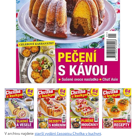
V archivu najdete
starší vydání časopisu Chvilka v kuchyni
.