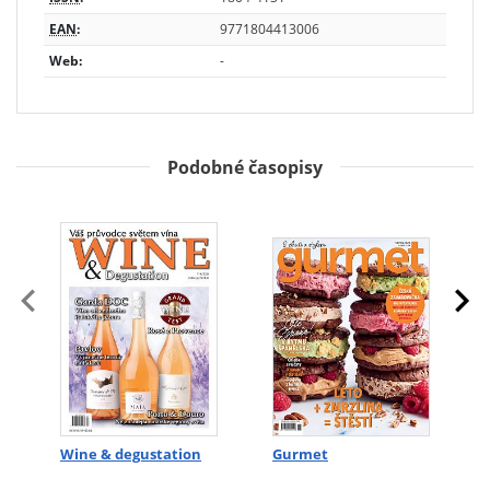
EAN
:
9771804413006
Web:
-
Podobné časopisy
Wine & degustation
Gurmet