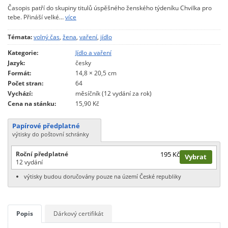
Časopis patří do skupiny titulů úspěšného ženského týdeníku Chvilka pro
tebe. Přináší velké…
více
Témata:
volný čas
,
žena
,
vaření
,
jídlo
Kategorie:
Jídlo a vaření
Jazyk:
česky
Formát:
14,8 × 20,5 cm
Počet stran:
64
Vychází:
měsíčník (12 vydání za rok)
Cena na stánku:
15,90 Kč
Papírové předplatné
výtisky do poštovní schránky
Roční předplatné
195 Kč
Vybrat
12 vydání
výtisky budou doručovány pouze na území České republiky
Popis
Dárkový certifikát