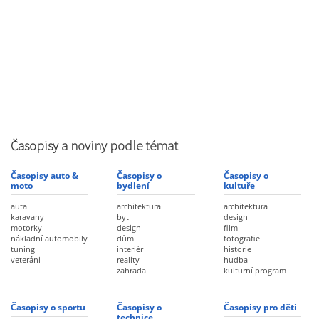
Časopisy a noviny podle témat
Časopisy auto &
Časopisy o
Časopisy o
moto
bydlení
kultuře
auta
architektura
architektura
karavany
byt
design
motorky
design
film
nákladní automobily
dům
fotografie
tuning
interiér
historie
veteráni
reality
hudba
zahrada
kulturní program
Časopisy o sportu
Časopisy o
Časopisy pro děti
technice