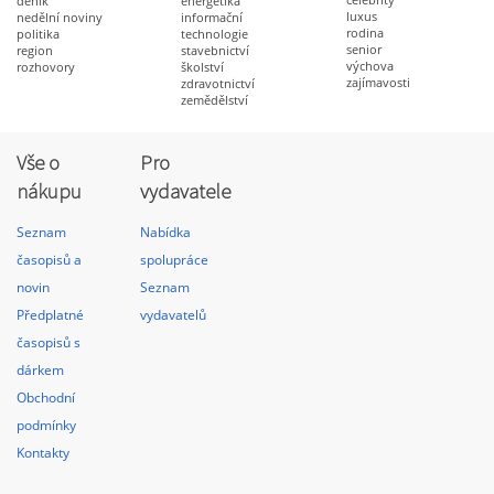
deník
energetika
luxus
nedělní noviny
informační
rodina
politika
technologie
senior
region
stavebnictví
výchova
rozhovory
školství
zajímavosti
zdravotnictví
zemědělství
Vše o
Pro
nákupu
vydavatele
Seznam
Nabídka
časopisů a
spolupráce
novin
Seznam
Předplatné
vydavatelů
časopisů s
dárkem
Obchodní
podmínky
Kontakty