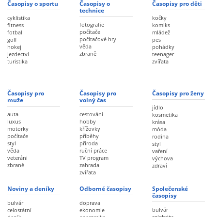
Časopisy o sportu
Časopisy o
Časopisy pro děti
technice
cyklistika
kočky
fotografie
fitness
komiks
počítače
fotbal
mládež
počítačové hry
golf
pes
věda
hokej
pohádky
zbraně
jezdectví
teenager
turistika
zvířata
Časopisy pro
Časopisy pro
Časopisy pro ženy
muže
volný čas
jídlo
auta
cestování
kosmetika
luxus
hobby
krása
motorky
křížovky
móda
počítače
příběhy
rodina
styl
příroda
styl
věda
ruční práce
vaření
veteráni
TV program
výchova
zbraně
zahrada
zdraví
zvířata
Noviny a deníky
Odborné časopisy
Společenské
časopisy
bulvár
doprava
bulvár
celostátní
ekonomie
celebrity