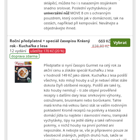
sklápěcí, můžete ho i s nasazeným stojánkem
snadno srolovat. Poslední vychytávkou je
univerzální nůž
MOVE 8 cm s ochranným
pouzdrem, který oceníte jak v domácnosti, tak na
cestách, například při kempování. Neváhejte a
objednávejte ihned.
Roční předplatné + speciál časopisu Krásný
669 Kč
Vybrat
rok - Kuchařka z lesa
838,80 Kč
12 vydání
ušetříte 170 Kč (20 %)
doprava zdarma
Předplaťte si nyní časopis Gurmet na celý rok za
akční cenu a získáte speciál Kuchařku z lesa
v hodnotě 149 Kč jako dárek. Kuchařka z lesa potěší
všechny, kdo milují houby a už je nebaví dělat stále
dokola čtyři oblíbené recepty. Potěší ale také ty,
kdo houby nemilují – ti zde objeví prověřené
recepty s dalšími dary lesa: smrkovými výhonky,
ostružinami, brusinkami nebo borůvkami. Tahle
malá kniha má velkou šanci stát se vaším rodinným
pokladem! Kromě receptů na polévky a klasická
domácí jídla tu najdete i slavnostní menu, trampské
vychytávky, tipy na jedlé dárky a také rafinované
pokrmy, v nichž houby na první pohled ani
nepoznáte. A nebojte se, vše je připraveno pouze ze
všeobecně známých, jedlých druhů hub, takže se