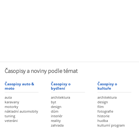
Časopisy a noviny podle témat
Časopisy auto &
Časopisy o
Časopisy o
moto
bydlení
kultuře
auta
architektura
architektura
karavany
byt
design
motorky
design
film
nákladní automobily
dům
fotografie
tuning
interiér
historie
veteráni
reality
hudba
zahrada
kulturní program