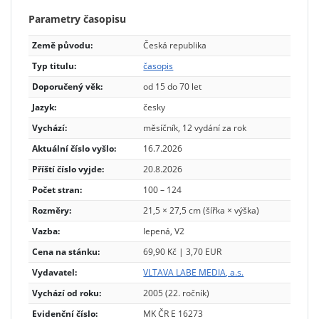
Parametry časopisu
Země původu:
Česká republika
Typ titulu:
časopis
Doporučený věk:
od 15 do 70 let
Jazyk:
česky
Vychází:
měsíčník, 12 vydání za rok
Aktuální číslo vyšlo:
16.7.2026
Příští číslo vyjde:
20.8.2026
Počet stran:
100 – 124
Rozměry:
21,5 × 27,5 cm (šířka × výška)
Vazba:
lepená, V2
Cena na stánku:
69,90 Kč | 3,70 EUR
Vydavatel:
VLTAVA LABE MEDIA, a.s.
Vychází od roku:
2005 (22. ročník)
Evidenční číslo:
MK ČR E 16273