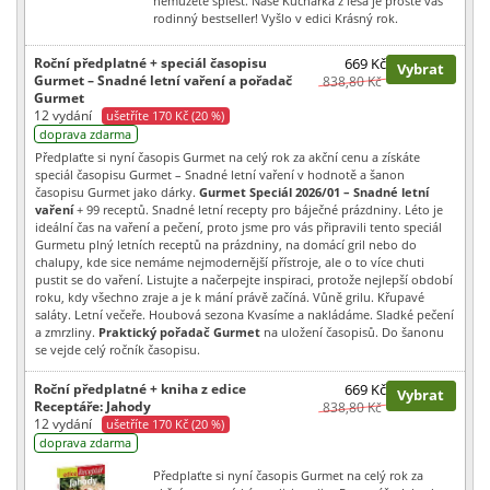
nemůžete splést. Naše Kuchařka z lesa je prostě váš
rodinný bestseller! Vyšlo v edici Krásný rok.
Roční předplatné + speciál časopisu
669 Kč
Vybrat
Gurmet – Snadné letní vaření a pořadač
838,80 Kč
Gurmet
12 vydání
ušetříte 170 Kč (20 %)
doprava zdarma
Předplaťte si nyní časopis Gurmet na celý rok za akční cenu a získáte
speciál časopisu Gurmet – Snadné letní vaření v hodnotě a šanon
časopisu Gurmet jako dárky.
Gurmet Speciál 2026/01 – Snadné letní
vaření
+ 99 receptů. Snadné letní recepty pro báječné prázdniny. Léto je
ideální čas na vaření a pečení, proto jsme pro vás připravili tento speciál
Gurmetu plný letních receptů na prázdniny, na domácí gril nebo do
chalupy, kde sice nemáme nejmodernější přístroje, ale o to více chuti
pustit se do vaření. Listujte a načerpejte inspiraci, protože nejlepší období
roku, kdy všechno zraje a je k mání právě začíná. Vůně grilu. Křupavé
saláty. Letní večeře. Houbová sezona Kvasíme a nakládáme. Sladké pečení
a zmrzliny.
Praktický pořadač Gurmet
na uložení časopisů. Do šanonu
se vejde celý ročník časopisu.
Roční předplatné + kniha z edice
669 Kč
Vybrat
Receptáře: Jahody
838,80 Kč
12 vydání
ušetříte 170 Kč (20 %)
doprava zdarma
Předplaťte si nyní časopis Gurmet na celý rok za