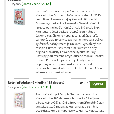
12 vydání
dárek v ceně 420 Kč
Předplaťte si nyní časopis Gurmet na celý rok a
získáte knihu Gurmet – Pečeme! v hodnotě 420 Kč
jako dárek. Pečeme s nejlepšími cukráři. V edici
Gurmet vychází kniha Pečeme! s 60 exkluzívními
recepty od nejlepších českých cukrářů a cukrářek.
Mezi autory šesti desítek receptů jsou hvězdy
českého cukrářského nebe: Josef Maršálek, Míša
Landová, Vlad Ryasnyy, Sabina Keltnerova a Daška
Tylčerová. Každý recept je unikátní, vytvořený pro
časopis Gurmet. Jsou mezi nimi skvostné dorty,
originální zákusky i osvědčené kynuté kousky.
Postupy jsou ověřené a vyzkoušené redakcí i našimi
čtenáři. Pro snadnější pečení je každý recept
doplněný o postupové kroky. Pečeme podle
nejlepších cukrářských mistrů krok za krokem! Cena
zahrnuje poštovné a balné.
Roční předplatné + kniha 185 dezertů
849 Kč
Vybrat
12 vydání
dárek v ceně 479 Kč
Předplaťte si nyní časopis Gurmet na celý rok a
získáte knihu 185 dezertů v hodnotě 479 Kč jako
dárek. Nejnovější knižní dárek. Proměňte běžný den
ve svátek. Stačí malá sladkost a nálada se mění.
Dezerticky, ktere si kupujete v cukrarne. Kolace, jake