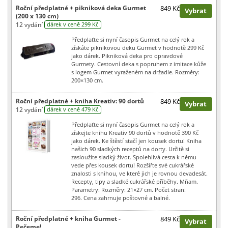
Roční předplatné + pikniková deka Gurmet
849 Kč
Vybrat
(200 x 130 cm)
12 vydání
dárek v ceně 299 Kč
Předplaťte si nyní časopis Gurmet na celý rok a
získáte piknikovou deku Gurmet v hodnotě 299 Kč
jako dárek. Pikniková deka pro opravdové
Gurmety. Cestovní deka s popruhem z imitace kůže
s logem Gurmet vyraženém na držadle. Rozměry:
200×130 cm.
Roční předplatné + kniha Kreativ: 90 dortů
849 Kč
Vybrat
12 vydání
dárek v ceně 479 Kč
Předplaťte si nyní časopis Gurmet na celý rok a
získejte knihu Kreativ 90 dortů v hodnotě 390 Kč
jako dárek. Ke štěstí stačí jen kousek dortu! Kniha
našich 90 sladkých receptů na dorty. Určitě si
zasloužíte sladký život. Spolehlivá cesta k němu
vede přes kousek dortu! Rozšiřte své cukrářské
znalosti s knihou, ve které jich je rovnou devadesát.
Recepty, tipy a sladké cukrářské příběhy. Mňam.
Parametry: Rozměry: 21×27 cm. Počet stran:
296. Cena zahrnuje poštovné a balné.
Roční předplatné + kniha Gurmet -
849 Kč
Vybrat
Pečeme!