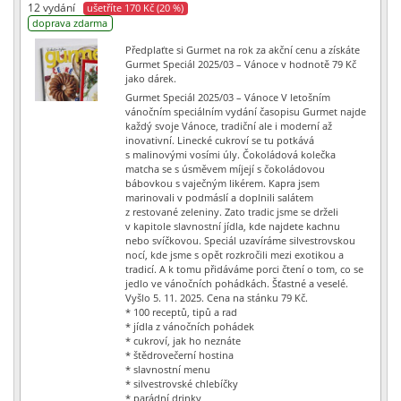
12 vydání
ušetříte 170 Kč (20 %)
doprava zdarma
Předplaťte si Gurmet na rok za akční cenu a získáte
Gurmet Speciál 2025/03 – Vánoce v hodnotě 79 Kč
jako dárek.
Gurmet Speciál 2025/03 – Vánoce V letošním
vánočním speciálním vydání časopisu Gurmet najde
každý svoje Vánoce, tradiční ale i moderní až
inovativní. Linecké cukroví se tu potkává
s malinovými vosími úly. Čokoládová kolečka
matcha se s úsměvem míjejí s čokoládovou
bábovkou s vaječným likérem. Kapra jsem
marinovali v podmáslí a doplnili salátem
z restované zeleniny. Zato tradic jsme se drželi
v kapitole slavnostní jídla, kde najdete kachnu
nebo svíčkovou. Speciál uzavíráme silvestrovskou
nocí, kde jsme s opět rozkročili mezi exotikou a
tradicí. A k tomu přidáváme porci čtení o tom, co se
jedlo ve vánočních pohádkách. Šťastné a veselé.
Vyšlo 5. 11. 2025. Cena na stánku 79 Kč.
* 100 receptů, tipů a rad
* jídla z vánočních pohádek
* cukroví, jak ho neznáte
* štědrovečerní hostina
* slavnostní menu
* silvestrovské chlebíčky
* parádní drinky