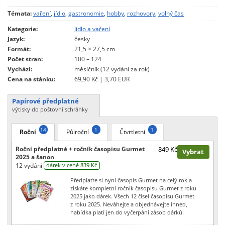
Témata:
vaření
,
jídlo
,
gastronomie
,
hobby
,
rozhovory
,
volný čas
Kategorie:
Jídlo a vaření
Jazyk:
česky
Formát:
21,5 × 27,5 cm
Počet stran:
100 – 124
Vychází:
měsíčník (12 vydání za rok)
Cena na stánku:
69,90 Kč | 3,70 EUR
Papírové předplatné
výtisky do poštovní schránky
14
1
1
Roční
Půlroční
Čtvrtletní
Roční předplatné + ročník časopisu Gurmet
849 Kč
Vybrat
2025 a šanon
12 vydání
dárek v ceně 839 Kč
Předplaťte si nyní časopis Gurmet na celý rok a
získáte kompletní ročník časopisu Gurmet z roku
2025 jako dárek. Všech 12 čísel časopisu Gurmet
z roku 2025. Neváhejte a objednávejte ihned,
nabídka platí jen do vyčerpání zásob dárků.