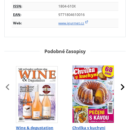
ISSN
:
1804-610X
EAN
:
9771804610016
Web:
www.igurmet.cz
Podobné časopisy
Wine & degustation
Chvilka v kuchyni