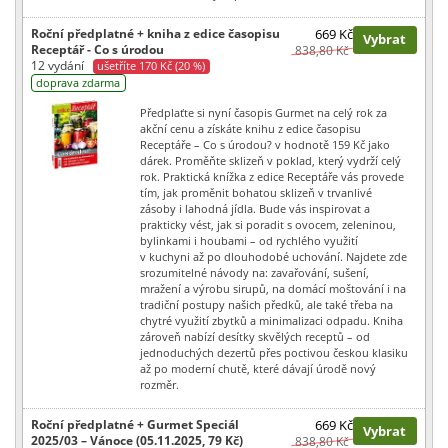
Roční předplatné + kniha z edice časopisu
669 Kč
Vybrat
Receptář - Co s úrodou
838,80 Kč
12 vydání
ušetříte 170 Kč (20 %)
doprava zdarma
Předplaťte si nyní časopis Gurmet na celý rok za
akční cenu a získáte knihu z edice časopisu
Receptáře – Co s úrodou? v hodnotě 159 Kč jako
dárek. Proměňte sklizeň v poklad, který vydrží celý
rok. Praktická knížka z edice Receptáře vás provede
tím, jak proměnit bohatou sklizeň v trvanlivé
zásoby i lahodná jídla. Bude vás inspirovat a
prakticky vést, jak si poradit s ovocem, zeleninou,
bylinkami i houbami – od rychlého využití
v kuchyni až po dlouhodobé uchování. Najdete zde
srozumitelné návody na: zavařování, sušení,
mražení a výrobu sirupů, na domácí moštování i na
tradiční postupy našich předků, ale také třeba na
chytré využití zbytků a minimalizaci odpadu. Kniha
zároveň nabízí desítky skvělých receptů – od
jednoduchých dezertů přes poctivou českou klasiku
až po moderní chutě, které dávají úrodě nový
rozměr.
Roční předplatné + Gurmet Speciál
669 Kč
Vybrat
2025/03 – Vánoce (05.11.2025, 79 Kč)
838,80 Kč