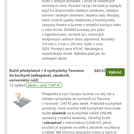
znate z ceskych pohadek, i chute ze vzdalenych
exotickych zemi. Pozvání na čaj i ke kávě je nejlepší,
když ho doprovodíte sladkým úsměvem, sladkým
slovem i sladkým dezertem. Najdete tady: Recepty,
které osobně upekly redaktorky a foodstylistky
casopisu Kreativ a Gurmet v redakční kuchyni nebo
u sebe doma. Důležité postupy pro práci
s ingrediencemi, na které se v rodinných
receptových sešitech často zapomíná. Rozměry:
210 mm x 5 mm x 270 mm. Vyšlo v roce
2025. Prodejní cena 479 Kč. Neváhejte a
objednávejte ihned. Nabídka platí jen do
vyčerpání zásob.
Roční předplatné + 3 vychytávky Tescoma
849 Kč
Vybrat
do kuchyně (odkapávač, zásobník,
univerzální nůž)
12 vydání
dárek v ceně 1.047 Kč
Předplaťte si nyní časopis Gurmet na celý rok a
získejte vychytávky do kuchyně od Tescomy
v hodnotě 1.047 Kč jako dárek. Praktické kuchyňské
pomůcky, které oceníte! Vaší kuchyňské lince bude
slušet
zásobník
na kuchyňské nářadí ONLINE
vyrobený z kvalitní keramiky. Užitečný bude
i
odkapávač
z mikrovlákna CLEAN KIT, jehož
součástí je stojánek na talíře a zásobník na příbory
a nářadí. Má účinnou absorpční vrstvu a navíc je