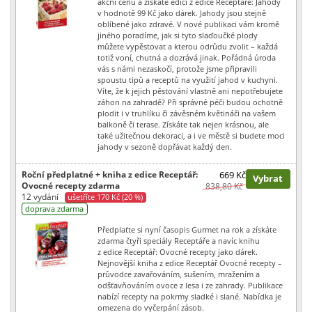
akční cenu a získáte edici z edice Receptáře: Jahody
v hodnotě 99 Kč jako dárek. Jahody jsou stejně
oblíbené jako zdravé. V nové publikaci vám kromě
jiného poradíme, jak si tyto slaďoučké plody
můžete vypěstovat a kterou odrůdu zvolit – každá
totiž voní, chutná a dozrává jinak. Pořádná úroda
vás s námi nezaskočí, protože jsme připravili
spoustu tipů a receptů na využití jahod v kuchyni.
Víte, že k jejich pěstování vlastně ani nepotřebujete
záhon na zahradě? Při správné péči budou ochotně
plodit i v truhlíku či závěsném květináči na vašem
balkoně či terase. Získáte tak nejen krásnou, ale
také užitečnou dekoraci, a i ve městě si budete moci
jahody v sezoně dopřávat každý den.
Roční předplatné + kniha z edice Receptář:
669 Kč
Vybrat
Ovocné recepty zdarma
838,80 Kč
12 vydání
ušetříte 170 Kč (20 %)
doprava zdarma
Předplaťte si nyní časopis Gurmet na rok a získáte
zdarma čtyři speciály Receptáře a navíc knihu
z edice Receptář: Ovocné recepty jako dárek.
Nejnovější kniha z edice Receptář Ovocné recepty –
průvodce zavařováním, sušením, mražením a
odšťavňováním ovoce z lesa i ze zahrady. Publikace
nabízí recepty na pokrmy sladké i slané. Nabídka je
omezena do vyčerpání zásob.