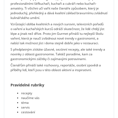
profesionálními šéfkuchaři, kuchaři a cukráři nebo kuchaři-
amatéry. Ti všichni učí vařit naše čtenáře způsobem, který je
jednoduchý, přehledný a dává kvalitní základ bravurnímu zvládnutí
kulinářského umění.
Vzrůstající obliba kvalitních a nových surovin, televizních pořadů
o vaření a kuchařských kurzů odráží skutečnost, že lidé chtějí jíst
lépe a jinak než dříve. Proto jim Gurmet přináší tu nejlepší školu
vaření, která je naučí zvládnout nové trendy v gastronomii, a
nabízí tak možnost jíst i doma stejně dobře jako v restauraci.
S předplatným získáte úžasné, sezónní recepty, ale také trendy a
novinky z oblasti gastronomie. Taktéž poradíme, kam za
gastronomickými zážitky či zajímavými potravinami.
Čtenářům přináší také rozhovory, reportáže, osobní zpovědi a
příběhy lidí, kteří jsou v této oblasti aktivní a inspirativní.
Pravidelné rubriky
recepty
naučíme vás
téma
servis
cestování