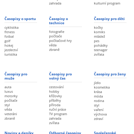
zahrada
kulturní program
Časopisy o sportu
Časopisy o
Časopisy pro děti
technice
cyklistika
kočky
fotografie
fitness
komiks
počítače
fotbal
mládež
počítačové hry
golf
pes
věda
hokej
pohádky
zbraně
jezdectví
teenager
turistika
zvířata
Časopisy pro
Časopisy pro
Časopisy pro ženy
muže
volný čas
jídlo
auta
cestování
kosmetika
luxus
hobby
krása
motorky
křížovky
móda
počítače
příběhy
rodina
styl
příroda
styl
věda
ruční práce
vaření
veteráni
TV program
výchova
zbraně
zahrada
zdraví
zvířata
Noviny a deníky
Odborné časopisy
Společenské