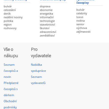
časopisy
bulvár
doprava
bulvár
celostátní
ekonomie
celebrity
deník
energetika
luxus
nedělní noviny
informační
rodina
politika
technologie
senior
region
stavebnictví
výchova
rozhovory
školství
zajímavosti
zdravotnictví
zemědělství
Vše o
Pro
nákupu
vydavatele
Seznam
Nabídka
časopisů a
spolupráce
novin
Seznam
Předplatné
vydavatelů
časopisů s
dárkem
Obchodní
podmínky