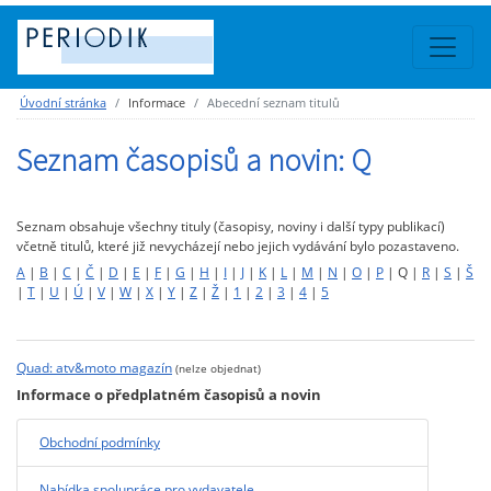
Úvodní stránka
Informace
Abecední seznam titulů
Seznam časopisů a novin: Q
Seznam obsahuje všechny tituly (časopisy, noviny i další typy publikací)
včetně titulů, které již nevycházejí nebo jejich vydávání bylo pozastaveno.
A
|
B
|
C
|
Č
|
D
|
E
|
F
|
G
|
H
|
I
|
J
|
K
|
L
|
M
|
N
|
O
|
P
| Q |
R
|
S
|
Š
|
T
|
U
|
Ú
|
V
|
W
|
X
|
Y
|
Z
|
Ž
|
1
|
2
|
3
|
4
|
5
Quad: atv&moto magazín
(nelze objednat)
Informace o předplatném časopisů a novin
Obchodní podmínky
Nabídka spolupráce pro vydavatele