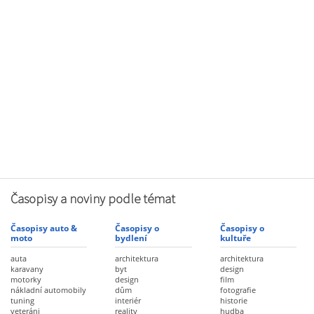
Časopisy a noviny podle témat
Časopisy auto &
Časopisy o
Časopisy o
moto
bydlení
kultuře
auta
architektura
architektura
karavany
byt
design
motorky
design
film
nákladní automobily
dům
fotografie
tuning
interiér
historie
veteráni
reality
hudba