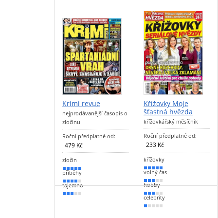
Krimi revue
Křížovky Moje
šťastná hvězda
nejprodávanější časopis o
křížovkářský měsíčník
zločinu
Roční předplatné od:
Roční předplatné od:
233 Kč
479 Kč
křížovky
zločin
100 %
90 %
volný čas
příběhy
60 %
70 %
hobby
tajemno
50 %
60 %
celebrity
20 %