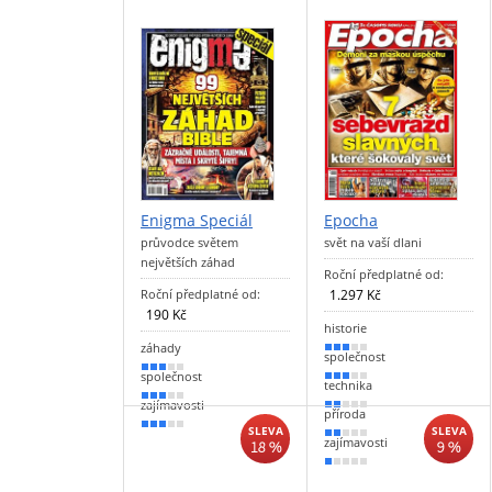
Enigma Speciál
Epocha
průvodce světem
svět na vaší dlani
největších záhad
Roční předplatné od:
Roční předplatné od:
1.297 Kč
190 Kč
historie
záhady
60 %
společnost
60 %
společnost
50 %
technika
50 %
zajímavosti
40 %
příroda
50 %
SLEVA
SLEVA
30 %
zajímavosti
18 %
9 %
20 %