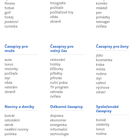
fotografie
fitness
komiks
počítače
fotbal
mládež
počítačové hry
golf
pes
věda
hokej
pohádky
zbraně
jezdectví
teenager
turistika
zvířata
Časopisy pro
Časopisy pro
Časopisy pro ženy
muže
volný čas
jídlo
auta
cestování
kosmetika
luxus
hobby
krása
motorky
křížovky
móda
počítače
příběhy
rodina
styl
příroda
styl
věda
ruční práce
vaření
veteráni
TV program
výchova
zbraně
zahrada
zdraví
zvířata
Noviny a deníky
Odborné časopisy
Společenské
časopisy
bulvár
doprava
bulvár
celostátní
ekonomie
celebrity
deník
energetika
luxus
nedělní noviny
informační
rodina
politika
technologie