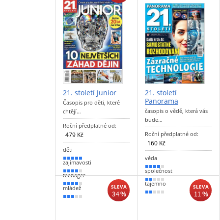
21. století Junior
21. století
Panorama
Časopis pro děti, které
časopis o vědě, která vás
chtějí…
bude…
Roční předplatné od:
Roční předplatné od:
479 Kč
160 Kč
děti
věda
90 %
zajímavosti
80 %
společnost
80 %
teenager
40 %
tajemno
70 %
SLEVA
SLEVA
mládež
34 %
11 %
30 %
60 %