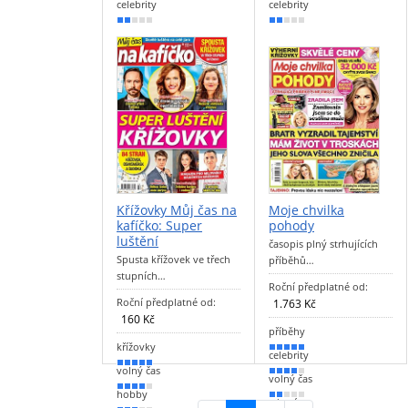
50 %
50 %
celebrity
celebrity
40 %
40 %
Křížovky Můj čas na
Moje chvilka
kafíčko: Super
pohody
luštění
časopis plný strhujících
Spusta křížovek ve třech
příběhů…
stupních…
Roční předplatné od:
Roční předplatné od:
1.763 Kč
160 Kč
příběhy
křížovky
90 %
celebrity
90 %
volný čas
80 %
volný čas
70 %
hobby
40 %
zdraví