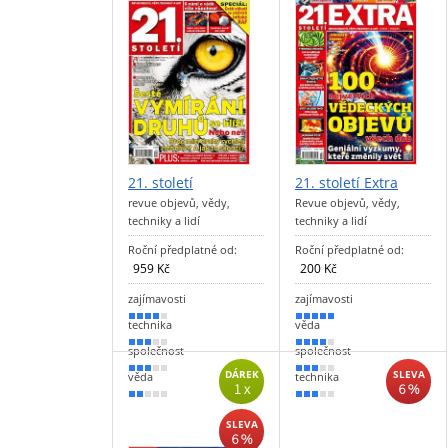
21. století
21. století Extra
revue objevů, vědy,
Revue objevů, vědy,
techniky a lidí
techniky a lidí
Roční předplatné od:
Roční předplatné od:
959 Kč
200 Kč
zajímavosti
zajímavosti
80 %
90 %
technika
věda
60 %
70 %
společnost
společnost
50 %
60 %
DÁREK
SLEVA
věda
technika
1 x
6 %
30 %
50 %
SLEVA
6 %