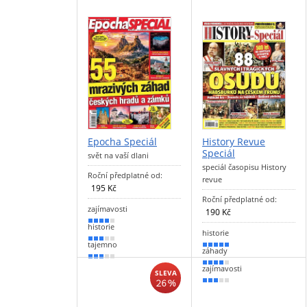
Epocha Speciál
History Revue
Speciál
svět na vaší dlani
speciál časopisu History
Roční předplatné od:
revue
195 Kč
Roční předplatné od:
zajímavosti
190 Kč
80 %
historie
historie
60 %
tajemno
90 %
záhady
50 %
80 %
zajímavosti
SLEVA
26 %
50 %