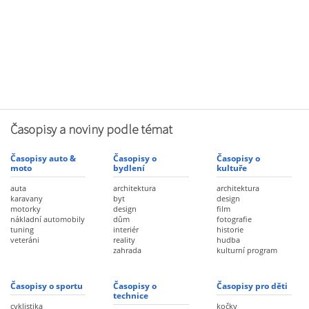
Časopisy a noviny podle témat
Časopisy auto &
Časopisy o
Časopisy o
moto
bydlení
kultuře
auta
architektura
architektura
karavany
byt
design
motorky
design
film
nákladní automobily
dům
fotografie
tuning
interiér
historie
veteráni
reality
hudba
zahrada
kulturní program
Časopisy o sportu
Časopisy o
Časopisy pro děti
technice
cyklistika
kočky