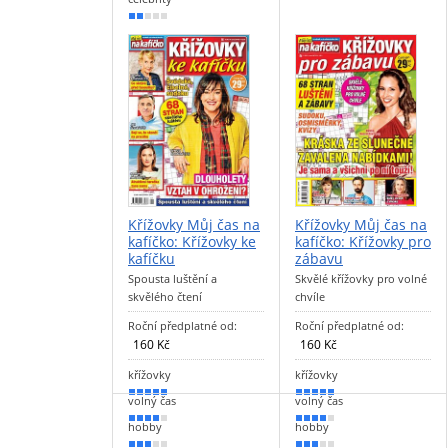
40 %
Křížovky Můj čas na
Křížovky Můj čas na
kafíčko: Křížovky ke
kafíčko: Křížovky pro
kafíčku
zábavu
Spousta luštění a
Skvělé křížovky pro volné
skvělého čtení
chvíle
Roční předplatné od:
Roční předplatné od:
160 Kč
160 Kč
křížovky
křížovky
90 %
90 %
volný čas
volný čas
70 %
70 %
hobby
hobby