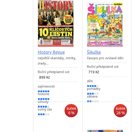
History Revue
Šikulka
největší skandály, intriky,
časopis pro zvídavé děti
zrady…
Roční předplatné od:
Roční předplatné od:
719 Kč
899 Kč
děti
zajímavosti
80 %
pohádky
100 %
historie
60 %
zábava
90 %
záhady
30 %
80 %
SLEVA
SLEVA
volný čas
6 %
28 %
60 %