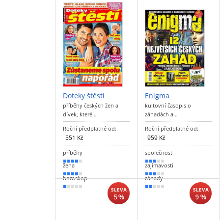
Doteky štěstí
Enigma
příběhy českých žen a
kultovní časopis o
dívek, které…
záhadách a…
Roční předplatné od:
Roční předplatné od:
551 Kč
959 Kč
příběhy
společnost
80 %
60 %
žena
zajímavosti
70 %
50 %
horoskop
záhady
20 %
40 %
SLEVA
SLEVA
5 %
9 %