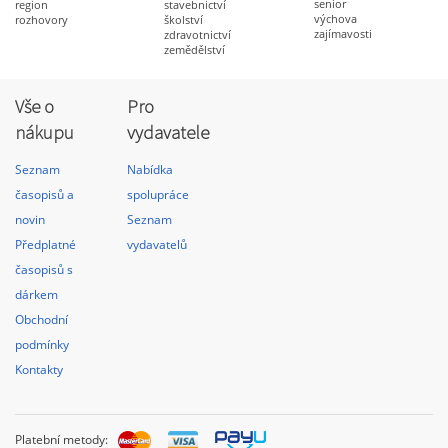
senior
region
stavebnictví
výchova
rozhovory
školství
zajímavosti
zdravotnictví
zemědělství
Vše o
Pro
nákupu
vydavatele
Seznam
Nabídka
časopisů a
spolupráce
novin
Seznam
Předplatné
vydavatelů
časopisů s
dárkem
Obchodní
podmínky
Kontakty
Platební metody: