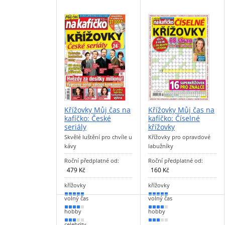
Křížovky Můj čas na
Křížovky Můj čas na
kafíčko: České
kafíčko: Číselné
seriály
křížovky
Skvělé luštění pro chvíle u
Křížovky pro opravdové
kávy
labužníky
Roční předplatné od:
Roční předplatné od:
479 Kč
160 Kč
křížovky
křížovky
90 %
90 %
volný čas
volný čas
70 %
70 %
hobby
hobby
50 %
50 %
celebrity