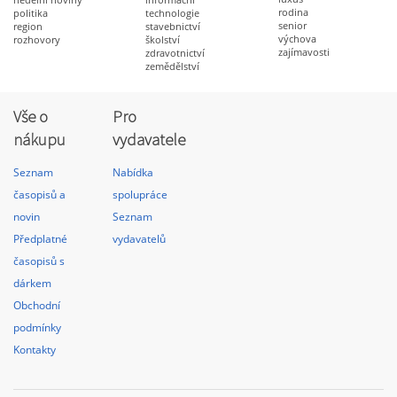
rodina
politika
technologie
senior
region
stavebnictví
výchova
rozhovory
školství
zajímavosti
zdravotnictví
zemědělství
Vše o
Pro
nákupu
vydavatele
Seznam
Nabídka
časopisů a
spolupráce
novin
Seznam
Předplatné
vydavatelů
časopisů s
dárkem
Obchodní
podmínky
Kontakty