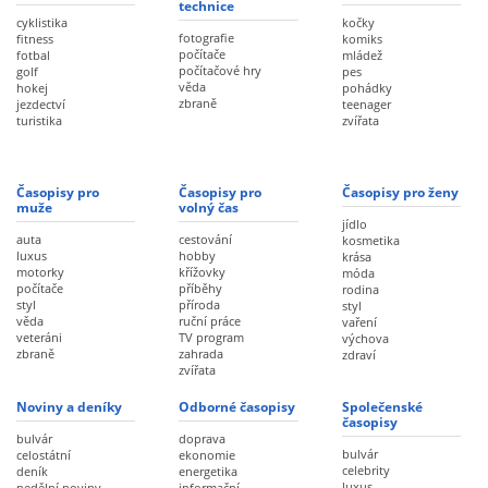
technice
cyklistika
kočky
fotografie
fitness
komiks
počítače
fotbal
mládež
počítačové hry
golf
pes
věda
hokej
pohádky
zbraně
jezdectví
teenager
turistika
zvířata
Časopisy pro
Časopisy pro
Časopisy pro ženy
muže
volný čas
jídlo
auta
cestování
kosmetika
luxus
hobby
krása
motorky
křížovky
móda
počítače
příběhy
rodina
styl
příroda
styl
věda
ruční práce
vaření
veteráni
TV program
výchova
zbraně
zahrada
zdraví
zvířata
Noviny a deníky
Odborné časopisy
Společenské
časopisy
bulvár
doprava
bulvár
celostátní
ekonomie
celebrity
deník
energetika
luxus
nedělní noviny
informační