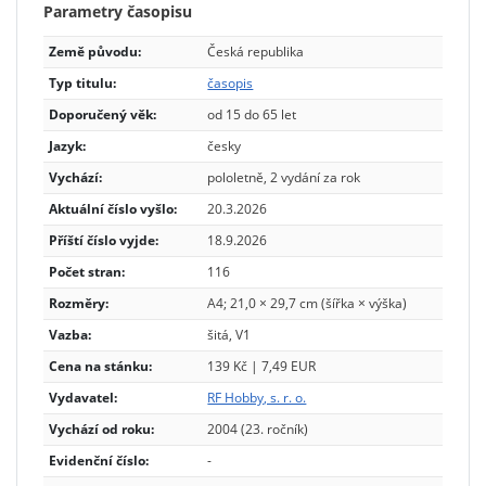
Parametry časopisu
Země původu:
Česká republika
Typ titulu:
časopis
Doporučený věk:
od 15 do 65 let
Jazyk:
česky
Vychází:
pololetně, 2 vydání za rok
Aktuální číslo vyšlo:
20.3.2026
Příští číslo vyjde:
18.9.2026
Počet stran:
116
Rozměry:
A4; 21,0 × 29,7 cm (šířka × výška)
Vazba:
šitá, V1
Cena na stánku:
139 Kč | 7,49 EUR
Vydavatel:
RF Hobby, s. r. o.
Vychází od roku:
2004 (23. ročník)
Evidenční číslo:
-