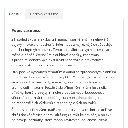
Popis
Dárkový certifikát
Popis časopisu
21. století Extra je exkluzivní magazín zaměřený na nejnovější
objevy, inovace a fascinující informace z nejrůznějších vědeckých
a technologických oblastí. Tento speciální titul vychází dvakrát
ročně a přináší čtenářům hloubkové analýzy, rozhovory
s předními odborníky a exkluzivní reportáže o převratných
objevech, které formují naši budoucnost.
Díky pečlivě vybraným tématům a odborně zpracovaným článkům
tematicky doplňuje svůj mateřský titul 21. století, čímž nabízí ještě
širší pohled na svět vědy, medicíny, vesmíru, moderních
technologií i historie. Každé číslo přináší čtenářům fascinující
příběhy, které propojují minulost, současnost i budoucnost
vědeckého poznání, a umožňuje tak nahlédnout do tajů
nejmodernějších výzkumů a technologických pokroků.
Časopis je určen všem nadšencům pro vědu a techniku, kteří se
chtějí dozvědět více o tom, jak funguje svět kolem nás, a objevit
nejnovější poznatky, které mohou ovlivnit budoucnost lidstva.