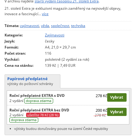
V archivu najdete
starší vydání časopisu 21. století Extra
.
21. století Extra je exkluzivní magazín zaměřený na nejnovější objevy,
inovace a fascinující…
více
Témata:
zajímavosti
,
věda
,
společnost
,
technika
Kategorie:
Zajímavosti
Jazyk:
česky
Formát:
A4, 21,0 × 29,7 cm
Počet stran:
116
Vychází:
pololetně (2 vydání za rok)
Cena na stánku:
139 Kč | 7,49 EUR
Papírové předplatné
výtisky do poštovní schránky
Roční předplatné EXTRA s DVD
278 Kč
Vybrat
2 vydání
doprava zdarma
Roční předplatné EXTRA bez DVD
200 Kč
Vybrat
2 vydání
ušetříte 78 Kč (28 %)
278 Kč
doprava zdarma
výtisky budou doručovány pouze na území České republiky