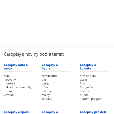
Časopisy a noviny podle témat
Časopisy auto &
Časopisy o
Časopisy o
moto
bydlení
kultuře
auta
architektura
architektura
karavany
byt
design
motorky
design
film
nákladní automobily
dům
fotografie
tuning
interiér
historie
veteráni
reality
hudba
zahrada
kulturní program
Časopisy o sportu
Časopisy o
Časopisy pro děti