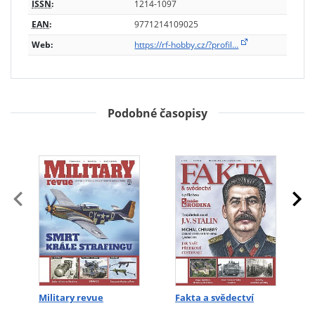
ISSN
:
1214-1097
EAN
:
9771214109025
Web:
https://rf-hobby.cz/?profil…
Podobné časopisy
Military revue
Fakta a svědectví