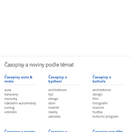
Časopisy a noviny podle témat
Časopisy auto &
Časopisy o
Časopisy o
moto
bydlení
kultuře
auta
architektura
architektura
karavany
byt
design
motorky
design
film
nákladní automobily
dům
fotografie
tuning
interiér
historie
veteráni
reality
hudba
zahrada
kulturní program
Časopisy o sportu
Časopisy o
Časopisy pro děti