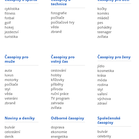
technice
cyklistika
kočky
fotografie
fitness
komiks
počítače
fotbal
mládež
počítačové hry
golf
pes
věda
hokej
pohádky
zbraně
jezdectví
teenager
turistika
zvířata
Časopisy pro
Časopisy pro
Časopisy pro ženy
muže
volný čas
jídlo
auta
cestování
kosmetika
luxus
hobby
krása
motorky
křížovky
móda
počítače
příběhy
rodina
styl
příroda
styl
věda
ruční práce
vaření
veteráni
TV program
výchova
zbraně
zahrada
zdraví
zvířata
Noviny a deníky
Odborné časopisy
Společenské
časopisy
bulvár
doprava
bulvár
celostátní
ekonomie
celebrity
deník
energetika