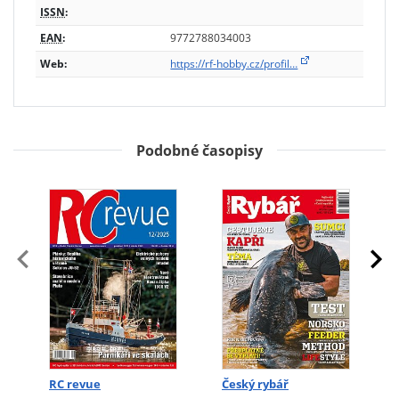
ISSN
:
EAN
:
9772788034003
Web:
https://rf-hobby.cz/profil…
Podobné časopisy
RC revue
Český rybář