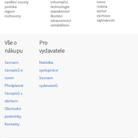
luxus
nedělní noviny
informační
rodina
politika
technologie
senior
region
stavebnictví
výchova
rozhovory
školství
zajímavosti
zdravotnictví
zemědělství
Vše o
Pro
nákupu
vydavatele
Seznam
Nabídka
časopisů a
spolupráce
novin
Seznam
Předplatné
vydavatelů
časopisů s
dárkem
Obchodní
podmínky
Kontakty