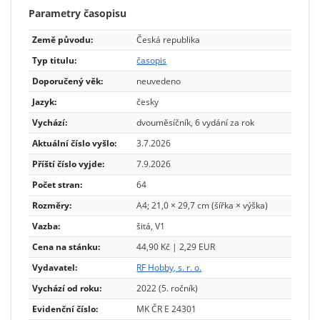
Parametry časopisu
Země původu:
Česká republika
Typ titulu:
časopis
Doporučený věk:
neuvedeno
Jazyk:
česky
Vychází:
dvouměsíčník, 6 vydání za rok
Aktuální číslo vyšlo:
3.7.2026
Příští číslo vyjde:
7.9.2026
Počet stran:
64
Rozměry:
A4; 21,0 × 29,7 cm (šířka × výška)
Vazba:
šitá, V1
Cena na stánku:
44,90 Kč | 2,29 EUR
Vydavatel:
RF Hobby, s. r. o.
Vychází od roku:
2022 (5. ročník)
Evidenční číslo:
MK ČR E 24301