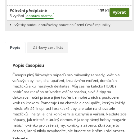
Půlroční předplatné
135 Kč
Vybrat
3 vydání
doprava zdarma
výtisky budou doručovány pouze na území České republiky
Popis
Dárkový certifikát
Popis časopisu
Časopis plný šikovných nápadů pro milovníky zahrady, květin a
voňavých bylinek, chalupaření, kreativního tvoření, domácích
mazlíčků a kulinářských delikates. Můj čas na kafíčko HOBBY
nabízí praktického průvodce vaší zahradou, skvělé tipy na
dekorace, ruční práce a jiné tvoření, mnohé z nich s postupem
krok za krokem. Pamatuje i na chataře a chalupáře, kterým každý
měsíc přináší inspiraci i praktické tipy, ale také na chovatele
mazlíčků, i na ty, jejichž koníčkem je kuchyně a vaření. Najdete zde
nápady, jak mít stále útulný domov. A jako správný hobby magazín
nabízí i okénko pro vaše zájmy, koníčky a zábavu. Zkrátka je to
časopis, který nikdy nevyhodíte, ale budete se k němu rádi vracet.
Zahrada