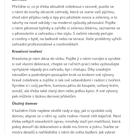
Přečtěte si, co je třeba aktuálně zvládnout v sezoně, pusťte se
s námi do tvorby okrasné zahrady, která se stane vaší pýchou,
vhod vám přijdou rady a tipy pro pěstitele ovoce a zeleniny, a to
návrhy na nové odrůdy i na moderní způsoby pěstování. Pojďte
s námi pěstovat bylinky a zařiďte si zelenou lékárnu, seznamte se
s pěstováním a zahradou v bio stylu. S našimi návody pečujte
o rostliny v bytě, na balkoně nebo na terase. Vaše problémy vyřeší
zahradní profesionálové a rostlinolékaři.
Kreativní tvoření
Kreativita je nám dána do vínku. Pojďte ji s námi rozvíjet a vyrobte
si své vlastní dekorace, chopte se ručních prací nebo vyzkoušejte
vychytané nápady pro zahradu, byt i chalupu. Díky snadným
návodům a podrobným postupům krok za krokem své výtvory
hravě zvládnete a zvýšíte si tak své sebevědomí i radost z tvoření.
Vyrobte si i svůj parfém, šumivou pěnu do koupele, voňavý krém,
aviváž, ale třeba také slaný dort nebo jedlou kytici. A své výtvory
pak můžete s láskou darovat přátelům.
Útulný domov
V každém čísle najdete skvělé rady a tipy, jak si vyzdobit svůj
domov, abyste se v něm vy, vaše rodina i hosté cítili báječně. Není
třeba velkých stavebních úprav, mnohdy stačí jen maličkost, která
pokoj dotvoří do dokonalosti a dodá mu šmrnc a jiskru. Staňte se
mistry detailů a nahlédněte s námi do světa bydlení. Jak vybrat