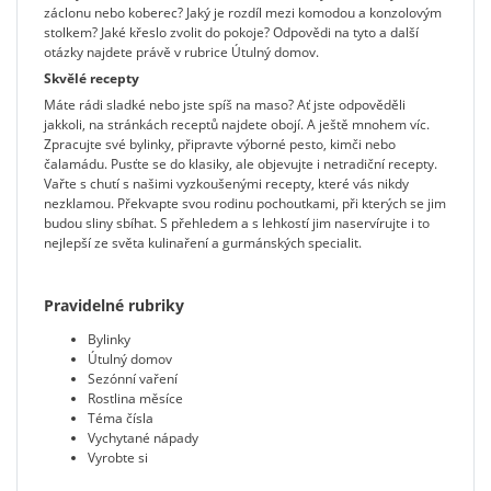
záclonu nebo koberec? Jaký je rozdíl mezi komodou a konzolovým
stolkem? Jaké křeslo zvolit do pokoje? Odpovědi na tyto a další
otázky najdete právě v rubrice Útulný domov.
Skvělé recepty
Máte rádi sladké nebo jste spíš na maso? Ať jste odpověděli
jakkoli, na stránkách receptů najdete obojí. A ještě mnohem víc.
Zpracujte své bylinky, připravte výborné pesto, kimči nebo
čalamádu. Pusťte se do klasiky, ale objevujte i netradiční recepty.
Vařte s chutí s našimi vyzkoušenými recepty, které vás nikdy
nezklamou. Překvapte svou rodinu pochoutkami, při kterých se jim
budou sliny sbíhat. S přehledem a s lehkostí jim naservírujte i to
nejlepší ze světa kulinaření a gurmánských specialit.
Pravidelné rubriky
Bylinky
Útulný domov
Sezónní vaření
Rostlina měsíce
Téma čísla
Vychytané nápady
Vyrobte si