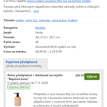
V archivu najdete
starší vydání časopisu Můj čas na kafíčko Hobby
.
Časopis plný šikovných nápadů pro milovníky zahrady, květin a voňavých
bylinek, chalupaření,…
více
Témata:
hobby
,
volný čas
,
zahrada
,
ruční práce
,
bydlení
Kategorie:
Koníčky
Jazyk:
česky
Formát:
A4, 21,0 × 29,7 cm
Počet stran:
64
Vychází:
dvouměsíčník (6 vydání za rok)
Cena na stánku:
44,90 Kč | 2,29 EUR
Papírové předplatné
výtisky do poštovní schránky
Roční předplatné + dávkovač na mýdlo
269 Kč
Vybrat
"Báječná žena"
6 vydání, platí jen do 7. 9. 2026
doprava zdarma
Předplaťte si nyní časopis Můj čas na kafíčko Hobby
na celý rok a dostanete zdarma dávkovač na mýdlo
„Báječná žena“ v hodnotě 99 Kč jako dárek. Nabídka
je určena pro 5 nových předplatitelů.