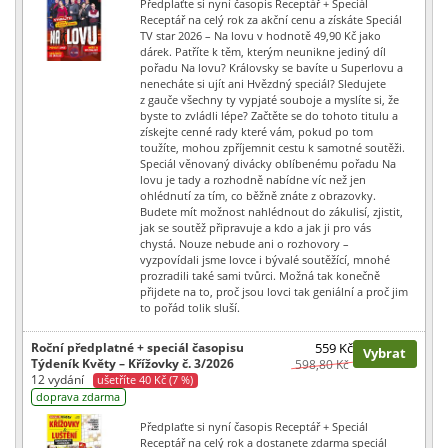
Předplaťte si nyní časopis Receptář + Speciál
Receptář na celý rok za akční cenu a získáte Speciál
TV star 2026 – Na lovu v hodnotě 49,90 Kč jako
dárek. Patříte k těm, kterým neunikne jediný díl
pořadu Na lovu? Královsky se bavíte u Superlovu a
nenecháte si ujít ani Hvězdný speciál? Sledujete
z gauče všechny ty vypjaté souboje a myslíte si, že
byste to zvládli lépe? Začtěte se do tohoto titulu a
získejte cenné rady které vám, pokud po tom
toužíte, mohou zpříjemnit cestu k samotné soutěži.
Speciál věnovaný divácky oblíbenému pořadu Na
lovu je tady a rozhodně nabídne víc než jen
ohlédnutí za tím, co běžně znáte z obrazovky.
Budete mít možnost nahlédnout do zákulisí, zjistit,
jak se soutěž připravuje a kdo a jak ji pro vás
chystá. Nouze nebude ani o rozhovory –
vyzpovídali jsme lovce i bývalé soutěžící, mnohé
prozradili také sami tvůrci. Možná tak konečně
přijdete na to, proč jsou lovci tak geniální a proč jim
to pořád tolik sluší.
Roční předplatné + speciál časopisu
559 Kč
Vybrat
Týdeník Květy – Křížovky č. 3/2026
598,80 Kč
12 vydání
ušetříte 40 Kč (7 %)
doprava zdarma
Předplaťte si nyní časopis Receptář + Speciál
Receptář na celý rok a dostanete zdarma speciál