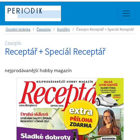
Úvodní stránka
Časopisy
Koníčky
Časopis Receptář + Speciál Receptář
časopis
Receptář + Speciál Receptář
nejprodávanější hobby magazín