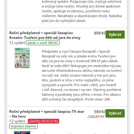
kořenový systém. Podporuje růst, zvyšuje odolnost
a snižuje stres rostlin. Vhodný pro široké spektrum
rostlin, aplikuje se zálivkou, postřikem nebo
máčením. Neváhejte a objednávejte ihned. Nabídka
platí jen do vyčerpání zásob.
Roční předplatné + speciál časopisu
659 Kč
Vybrat
Kreativ: Tvoření pro děti od jara do zimy
12 vydání
dárek v ceně 399 Kč
Předplaťte si nyní časopis Receptář + Speciál
Receptář na celý rok a získáte knihu Tvoření pro
děti od jara do zimy v hodnotě 399 Kč jako dárek.
Nudí se vaše děti? Nekupujte jim medvídka mývala,
ale tuhle třísetstránkovou sbírku návodů na tvoření
na celý rok. Velký soubor návodů a her pro jaro,
léto, podzim a zimu z toho nejlepšího, co jsme
vymysleli a vytvořili. Pro malé i větší, pro hodně
i míň šikovné, na doma i na ven. Všechny potřebné
šablony a podklady jsou přímo v knize. Pro zábavu
dětí a klidný čas dospělých. Počet stran: 296.
Roční předplatné + speciál časpisu TV star
559 Kč
Vybrat
– Na lovu
598,80 Kč
12 vydání
ušetříte 40 Kč (7 %)
doprava zdarma