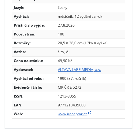
Jazyk:
česky
Vychází:
měsíčník, 12 vydání za rok
Příští číslo vyjde:
27.8.2026
Počet stran:
100
Rozměry:
20,5 × 28,0 cm (šířka × výška)
Vazba:
šitá, V1
Cena na stánku:
49,90 Kč
Vydavatel:
VLTAVA LABE MEDIA, a.s.
Vychází od roku:
1990 (37. ročník)
Evidenční číslo:
MK ČR E 5272
ISSN
:
1213-8355
EAN
:
9771213435000
Web:
www.ireceptar.cz