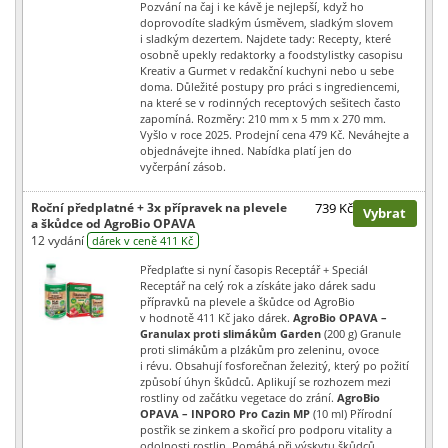
Pozvání na čaj i ke kávě je nejlepší, když ho
doprovodíte sladkým úsměvem, sladkým slovem
i sladkým dezertem. Najdete tady: Recepty, které
osobně upekly redaktorky a foodstylistky casopisu
Kreativ a Gurmet v redakční kuchyni nebo u sebe
doma. Důležité postupy pro práci s ingrediencemi,
na které se v rodinných receptových sešitech často
zapomíná. Rozměry: 210 mm x 5 mm x 270 mm.
Vyšlo v roce 2025. Prodejní cena 479 Kč. Neváhejte a
objednávejte ihned. Nabídka platí jen do
vyčerpání zásob.
Roční předplatné + 3x přípravek na plevele
739 Kč
Vybrat
a škůdce od AgroBio OPAVA
12 vydání
dárek v ceně 411 Kč
Předplaťte si nyní časopis Receptář + Speciál
Receptář na celý rok a získáte jako dárek sadu
přípravků na plevele a škůdce od AgroBio
v hodnotě 411 Kč jako dárek.
AgroBio OPAVA –
Granulax proti slimákům Garden
(200 g) Granule
proti slimákům a plzákům pro zeleninu, ovoce
i révu. Obsahují fosforečnan železitý, který po požití
způsobí úhyn škůdců. Aplikují se rozhozem mezi
rostliny od začátku vegetace do zrání.
AgroBio
OPAVA – INPORO Pro Cazin MP
(10 ml) Přírodní
postřik se zinkem a skořicí pro podporu vitality a
odolnosti rostlin. Pomáhá při výskytu škůdců