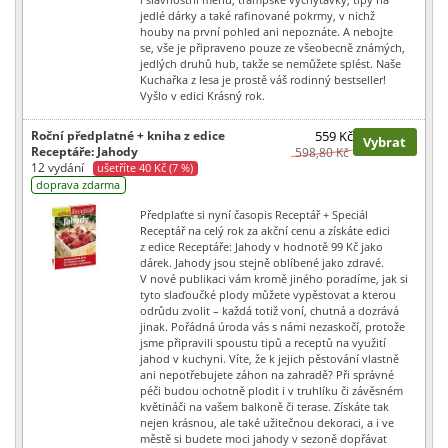
jedlé dárky a také rafinované pokrmy, v nichž
houby na první pohled ani nepoznáte. A nebojte
se, vše je připraveno pouze ze všeobecně známých,
jedlých druhů hub, takže se nemůžete splést. Naše
Kuchařka z lesa je prostě váš rodinný bestseller!
Vyšlo v edici Krásný rok.
Roční předplatné + kniha z edice
559 Kč
Vybrat
Receptáře: Jahody
598,80 Kč
12 vydání
ušetříte 40 Kč (7 %)
doprava zdarma
Předplaťte si nyní časopis Receptář + Speciál
Receptář na celý rok za akční cenu a získáte edici
z edice Receptáře: Jahody v hodnotě 99 Kč jako
dárek. Jahody jsou stejně oblíbené jako zdravé.
V nové publikaci vám kromě jiného poradíme, jak si
tyto slaďoučké plody můžete vypěstovat a kterou
odrůdu zvolit – každá totiž voní, chutná a dozrává
jinak. Pořádná úroda vás s námi nezaskočí, protože
jsme připravili spoustu tipů a receptů na využití
jahod v kuchyni. Víte, že k jejich pěstování vlastně
ani nepotřebujete záhon na zahradě? Při správné
péči budou ochotně plodit i v truhlíku či závěsném
květináči na vašem balkoně či terase. Získáte tak
nejen krásnou, ale také užitečnou dekoraci, a i ve
městě si budete moci jahody v sezoně dopřávat