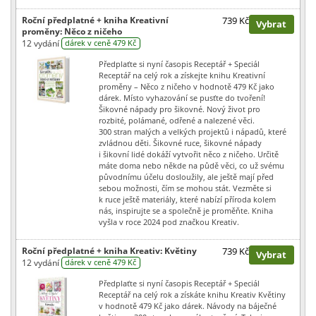
Roční předplatné + kniha Kreativní
739 Kč
Vybrat
proměny: Něco z ničeho
12 vydání
dárek v ceně 479 Kč
Předplaťte si nyní časopis Receptář + Speciál
Receptář na celý rok a získejte knihu Kreativní
proměny – Něco z ničeho v hodnotě 479 Kč jako
dárek. Místo vyhazování se pusťte do tvoření!
Šikovné nápady pro šikovné. Nový život pro
rozbité, polámané, odřené a nalezené věci.
300 stran malých a velkých projektů i nápadů, které
zvládnou děti. Šikovné ruce, šikovné nápady
i šikovní lidé dokáží vytvořit něco z ničeho. Určitě
máte doma nebo někde na půdě věci, co už svému
původnímu účelu dosloužily, ale ještě mají před
sebou možnosti, čím se mohou stát. Vezměte si
k ruce ještě materiály, které nabízí příroda kolem
nás, inspirujte se a společně je proměňte. Kniha
vyšla v roce 2024 pod značkou Kreativ.
Roční předplatné + kniha Kreativ: Květiny
739 Kč
Vybrat
12 vydání
dárek v ceně 479 Kč
Předplaťte si nyní časopis Receptář + Speciál
Receptář na celý rok a získáte knihu Kreativ Květiny
v hodnotě 479 Kč jako dárek. Návody na báječné