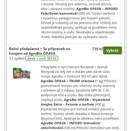
i chorob. Vhodný pro zeleninu, ovocné stromy,
révu i okrasné rostliny.
AgroBio OPAVA – INPORO
PelarDown koncentrát
(500 ml) Totální herbicid
s kyselinou pelargonovou pro hubení plevelů.
Účinek je viditelný už do jednoho dne. Určený pro
nezemědělské plochy, aplikuje se postřikem mimo
okolní rostliny a vodu. Neváhejte a objednávejte
ihned. Nabídka platí jen do vyčerpání zásob.
Roční předplatné + 3x přípravek na
739 Kč
Vybrat
hnojení od AgroBio OPAVA
12 vydání
dárek v ceně 303 Kč
Předplaťte si nyní časopis Receptář + Speciál
Receptář na celý rok a získáte jako dárek sadu
hnojiv AgroBio v hodnotě 303 Kč jako dárek.
AgroBio OPAVA – TRUMF zelenina
(1 kg) Přírodní
granulované hnojivo pro všechny druhy zeleniny
s účinkem až 3 měsíce. Vyvážené NPK (6–7–8)
podporuje růst a úrodu. Bez rizika přehnojení,
zlepšuje půdu.
AgroBio OPAVA – Krystalické
hnojivo Extra – Petunie a surfinie
(400 g)
Krystalické hnojivo pro bohaté kvetení petunií a
surfinií. Vysoký obsah draslíku a železa omezuje
žloutnutí listů. Aplikuje se zálivkou nebo postřikem.
AgroBio OPAVA – INPORO Stimulátor
zakořeňování
(100 ml) Přírodní stimulátor pro silný