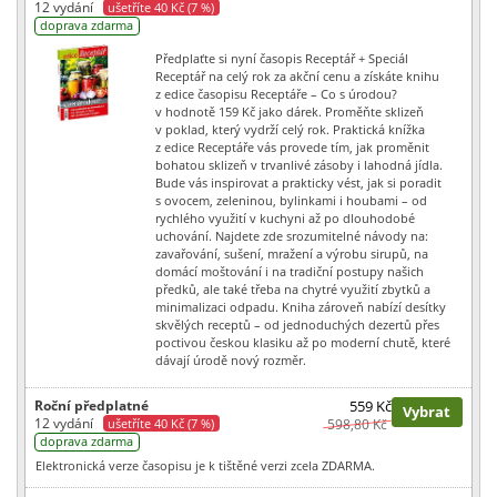
12 vydání
ušetříte 40 Kč (7 %)
doprava zdarma
Předplaťte si nyní časopis Receptář + Speciál
Receptář na celý rok za akční cenu a získáte knihu
z edice časopisu Receptáře – Co s úrodou?
v hodnotě 159 Kč jako dárek. Proměňte sklizeň
v poklad, který vydrží celý rok. Praktická knížka
z edice Receptáře vás provede tím, jak proměnit
bohatou sklizeň v trvanlivé zásoby i lahodná jídla.
Bude vás inspirovat a prakticky vést, jak si poradit
s ovocem, zeleninou, bylinkami i houbami – od
rychlého využití v kuchyni až po dlouhodobé
uchování. Najdete zde srozumitelné návody na:
zavařování, sušení, mražení a výrobu sirupů, na
domácí moštování i na tradiční postupy našich
předků, ale také třeba na chytré využití zbytků a
minimalizaci odpadu. Kniha zároveň nabízí desítky
skvělých receptů – od jednoduchých dezertů přes
poctivou českou klasiku až po moderní chutě, které
dávají úrodě nový rozměr.
Roční předplatné
559 Kč
Vybrat
12 vydání
ušetříte 40 Kč (7 %)
598,80 Kč
doprava zdarma
Elektronická verze časopisu je k tištěné verzi zcela ZDARMA.