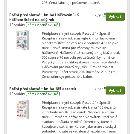
296. Cena zahrnuje poštovné a balné.
Roční předplatné + kniha Háčkování – S
739 Kč
Vybrat
háčkem štěstí na celý rok
12 vydání
dárek v ceně 479 Kč
Předplaťte si nyní časopis Receptář + Speciál
Receptář na celý rok a získejte knihu Háčkování –
S háčkem štěstí na celý rok v hodnotě 479 Kč jako
dárek. Nová kniha pro všechny milovníky
háčkování. Háčkování až na samý okraj blaženosti.
300 stran a 76 návodů pro začátečníky i umělce.
Vždycky budete chtít vyzkoušet ještě něco dalšího.
Háčkování pro každý styl, věk i úroveň znalostí.
Parametry: Počet stran: 296. Rozměry: 21×27 cm.
Cena zahrnuje poštovné a balné.
Roční předplatné + kniha 185 dezertů
739 Kč
Vybrat
12 vydání
dárek v ceně 479 Kč
Předplaťte si nyní časopis Receptář + Speciál
Receptář na celý rok a získáte knihu 185 dezertů
v hodnotě 479 Kč jako dárek. Nejnovější knižní
dárek. Proměňte běžný den ve svátek. Stačí malá
sladkost a nálada se mění. Dezerticky, ktere si
kupujete v cukrarne. Kolace, jake znate z ceskych
pohadek, i chute ze vzdalenych exotickych zemi.