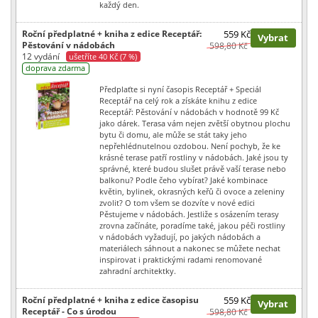
každý den.
Roční předplatné + kniha z edice Receptář:
559 Kč
Vybrat
Pěstování v nádobách
598,80 Kč
12 vydání
ušetříte 40 Kč (7 %)
doprava zdarma
Předplaťte si nyní časopis Receptář + Speciál
Receptář na celý rok a získáte knihu z edice
Receptář: Pěstování v nádobách v hodnotě 99 Kč
jako dárek. Terasa vám nejen zvětší obytnou plochu
bytu či domu, ale může se stát taky jeho
nepřehlédnutelnou ozdobou. Není pochyb, že ke
krásné terase patří rostliny v nádobách. Jaké jsou ty
správné, které budou slušet právě vaší terase nebo
balkonu? Podle čeho vybírat? Jaké kombinace
květin, bylinek, okrasných keřů či ovoce a zeleniny
zvolit? O tom všem se dozvíte v nové edici
Pěstujeme v nádobách. Jestliže s osázením terasy
zrovna začínáte, poradíme také, jakou péči rostliny
v nádobách vyžadují, po jakých nádobách a
materiálech sáhnout a nakonec se můžete nechat
inspirovat i praktickými radami renomované
zahradní architektky.
Roční předplatné + kniha z edice časopisu
559 Kč
Vybrat
Receptář - Co s úrodou
598,80 Kč