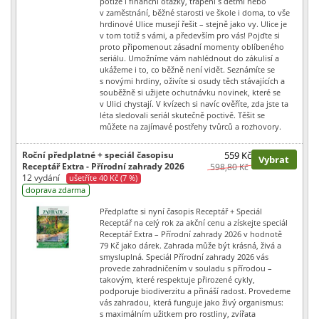
potíže i finanční otázky, trápení s dětmi nebo
v zaměstnání, běžné starosti ve škole i doma, to vše
hrdinové Ulice musejí řešit – stejně jako vy. Ulice je
v tom totiž s vámi, a především pro vás! Pojďte si
proto připomenout zásadní momenty oblíbeného
seriálu. Umožníme vám nahlédnout do zákulisí a
ukážeme i to, co běžně není vidět. Seznámíte se
s novými hrdiny, oživíte si osudy těch stávajících a
souběžně si užijete ochutnávku novinek, které se
v Ulici chystají. V kvízech si navíc ověříte, zda jste ta
léta sledovali seriál skutečně poctivě. Těšit se
můžete na zajímavé postřehy tvůrců a rozhovory.
Roční předplatné + speciál časopisu
559 Kč
Vybrat
Receptář Extra - Přírodní zahrady 2026
598,80 Kč
12 vydání
ušetříte 40 Kč (7 %)
doprava zdarma
Předplaťte si nyní časopis Receptář + Speciál
Receptář na celý rok za akční cenu a získejte speciál
Receptář Extra – Přírodní zahrady 2026 v hodnotě
79 Kč jako dárek. Zahrada může být krásná, živá a
smysluplná. Speciál Přírodní zahrady 2026 vás
provede zahradničením v souladu s přírodou –
takovým, které respektuje přirozené cykly,
podporuje biodiverzitu a přináší radost. Provedeme
vás zahradou, která funguje jako živý organismus:
s maximálním užitkem pro rostliny, zvířata