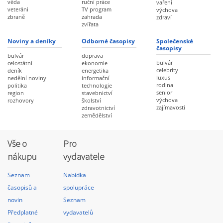
věda
ruční práce
vaření
veteráni
TV program
výchova
zbraně
zahrada
zdraví
zvířata
Noviny a deníky
Odborné časopisy
Společenské
časopisy
bulvár
doprava
bulvár
celostátní
ekonomie
celebrity
deník
energetika
luxus
nedělní noviny
informační
rodina
politika
technologie
senior
region
stavebnictví
výchova
rozhovory
školství
zajímavosti
zdravotnictví
zemědělství
Vše o
Pro
nákupu
vydavatele
Seznam
Nabídka
časopisů a
spolupráce
novin
Seznam
Předplatné
vydavatelů