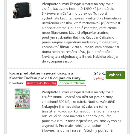
Předplaťte si nyní časopis Kreativ na celý rok a
získáte kávovar v hodnotě 1.999 Kč jako dárek.
S kávovarem Cafissimo pure+ od Tchibo si
vychutnáte kávu té nejvyšší kvality díky hermeticky
uzavřeným kapslím, které zachovávají její čerstvost
a bohaté aroma. Dokonalé espresso, caffe crema
nebo filtrovanou kávu si připravíte snadno,
pouhým stisknutím tlačítka. Kávovar Cafissimo
pure+ zaujme elegantním nadčasovým designem,
kompaktní šířkou 12 cm a umožní vám připravit si
doma nebo na cestách kávu, jakou máte rádi.
Neváhejte a objednávejte ihned. Nabídka platí jen
do vyčerpání zásob.
Roční předplatné + speciál časopisu
849 Kč
Vybrat
Kreativ: Tvoření pro děti od jara do zimy
894 Kč
6 vydání
ušetříte 45 Kč (5 %)
doprava zdarma
Předplaťte si nyní časopis Kreativ na celý rok a
získáte knihu Tvoření pro děti od jara do zimy
v hodnotě 399 Kč jako dárek. Nudí se vaše děti?
Nekupujte jim medvídka mývala, ale tuhle
třísetstránkovou sbírku návodů na tvoření na celý
rok. Velký soubor návodů a her pro jaro, léto,
podzim a zimu z toho nejlepšího, co jsme vymysleli
a vytvořili. Pro malé i větší, pro hodně i míň
šikovné, na doma i na ven. Všechny potřebné