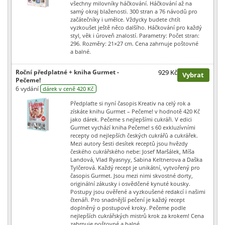
všechny milovníky háčkování. Háčkování až na
samý okraj blaženosti. 300 stran a 76 návodů pro
začátečníky i umělce. Vždycky budete chtít
vyzkoušet ještě něco dalšího. Háčkování pro každý
styl, věk i úroveň znalostí. Parametry: Počet stran:
296. Rozměry: 21×27 cm. Cena zahrnuje poštovné
a balné.
Roční předplatné + kniha Gurmet -
929 Kč
Vybrat
Pečeme!
6 vydání
dárek v ceně 420 Kč
Předplaťte si nyní časopis Kreativ na celý rok a
získáte knihu Gurmet – Pečeme! v hodnotě 420 Kč
jako dárek. Pečeme s nejlepšími cukráři. V edici
Gurmet vychází kniha Pečeme! s 60 exkluzívními
recepty od nejlepších českých cukrářů a cukrářek.
Mezi autory šesti desítek receptů jsou hvězdy
českého cukrářského nebe: Josef Maršálek, Míša
Landová, Vlad Ryasnyy, Sabina Keltnerova a Daška
Tylčerová. Každý recept je unikátní, vytvořený pro
časopis Gurmet. Jsou mezi nimi skvostné dorty,
originální zákusky i osvědčené kynuté kousky.
Postupy jsou ověřené a vyzkoušené redakcí i našimi
čtenáři. Pro snadnější pečení je každý recept
doplněný o postupové kroky. Pečeme podle
nejlepších cukrářských mistrů krok za krokem! Cena
zahrnuje poštovné a balné.