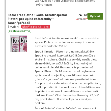
vás navedou k větší všímavosti k sobě samému
i světu kolem.
Roční předplatné + Sada: Kreativ speciál
749 Kč
Vybrat
Pletení pro úplné začátečníky +
894 Kč
šanon/pořadač
6 vydání
ušetříte 145 Kč (16 %)
doprava zdarma
Předplaťte si Kreativ na rok za akční cenu a získáte
speciál Pletení pro úplné začátečníky + pořadač
Kreativ v hodnotě 218 Kč.
Speciál Kreativ – Pletení pro úplné začátečníky
Speciál o pletení, který začátečníkům pomůže a
zkušené inspiruje. Chtěli jste se vždy naučit plést,
ale nevěděli, jak začít? Začátky i jednotlivými
technikami pletařského umu vás provede náš
Speciál Pletení. Na 98 stranách spolu vybereme
správnou vlnu a jehlice, vysvětlíme si tajemné
„hladce“ a „obrace“, až nakonec prostřednictvím
fotopostupů a videonávodů zvládneme uplést šálu,
hračku pro děti či obal na konvici. Přesvědčíme vás,
že pletení je zábava, která udělá radost vám i vašim
blízkým. Cena 129 kč. Parametry: Rozměry: 27,5×21
cm, počet stran: 98, vazba: lepená s měkkými
deskami.
Šanon/ Pořadač Kreativ Pořadač pro celou roční