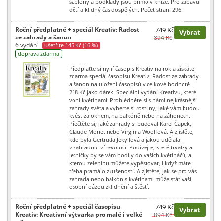
šablony a podklady jsou přímo v knize. Pro zábavu
dětí a klidný čas dospělých. Počet stran: 296.
Roční předplatné + speciál Kreativ: Radost
749 Kč
Vybrat
ze zahrady a šanon
894 Kč
6 vydání
ušetříte 145 Kč (16 %)
doprava zdarma
Předplaťte si nyní časopis Kreativ na rok a získáte
zdarma speciál časopisu Kreativ: Radost ze zahrady
a šanon na uložení časopisů v celkové hodnotě
218 Kč jako dárek. Speciální vydání Kreativu, které
voní květinami. Prohlédněte si s námi nejkrásnější
zahrady světa a vyberte si rostliny, jaké vám budou
kvést za oknem, na balkóně nebo na záhonech.
Přečtěte si, jaké zahrady si budoval Karel Čapek,
Claude Monet nebo Virginia Woolfová. A zjistěte,
kdo byla Gertruda Jekyllová a jakou udělala
v zahradnictví revoluci. Podívejte, které trvalky a
letničky by se vám hodily do vašich květináčů, a
kterou zeleninu můžete vypěstovat, i když máte
třeba pramálo zkušeností. A zjistěte, jak se pro vás
zahrada nebo balkón s květinami může stát vaší
osobní oázou zklidnění a štěstí.
Roční předplatné + speciál časopisu
749 Kč
Vybrat
Kreativ: Kreativní výtvarka pro malé i velké
894 Kč