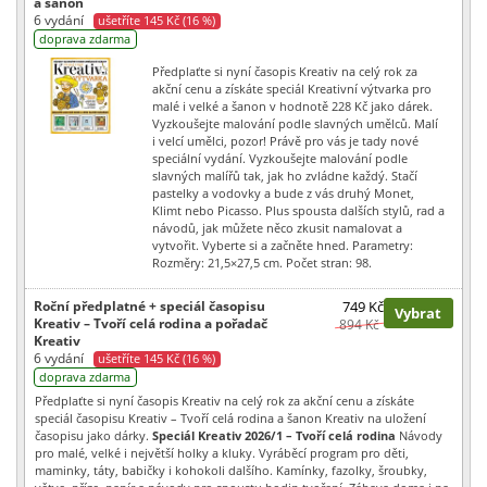
a šanon
6 vydání
ušetříte 145 Kč (16 %)
doprava zdarma
Předplaťte si nyní časopis Kreativ na celý rok za
akční cenu a získáte speciál Kreativní výtvarka pro
malé i velké a šanon v hodnotě 228 Kč jako dárek.
Vyzkoušejte malování podle slavných umělců. Malí
i velcí umělci, pozor! Právě pro vás je tady nové
speciální vydání. Vyzkoušejte malování podle
slavných malířů tak, jak ho zvládne každý. Stačí
pastelky a vodovky a bude z vás druhý Monet,
Klimt nebo Picasso. Plus spousta dalších stylů, rad a
návodů, jak můžete něco zkusit namalovat a
vytvořit. Vyberte si a začněte hned. Parametry:
Rozměry: 21,5×27,5 cm. Počet stran: 98.
Roční předplatné + speciál časopisu
749 Kč
Vybrat
Kreativ – Tvoří celá rodina a pořadač
894 Kč
Kreativ
6 vydání
ušetříte 145 Kč (16 %)
doprava zdarma
Předplaťte si nyní časopis Kreativ na celý rok za akční cenu a získáte
speciál časopisu Kreativ – Tvoří celá rodina a šanon Kreativ na uložení
časopisu jako dárky.
Speciál Kreativ 2026/1 – Tvoří celá rodina
Návody
pro malé, velké i největší holky a kluky. Vyráběcí program pro děti,
maminky, táty, babičky i kohokoli dalšího. Kamínky, fazolky, šroubky,