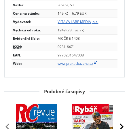
Vazba:
lepená, V2
Cena na stánku:
149 Kč | 6,79 EUR
Vydavatel:
VLTAVA LABE MEDIA, a.s.
Vychází od roku:
1949 (78. ročník)
Evidenční číslo:
MK ČR E 1408
ISSN
:
0231-6471
EAN
:
9770231647008
Web:
www.praktickazena.cz
Podobné časopisy