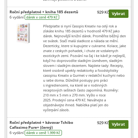
Roční předplatné + kniha 185 dezertů
929 Kč
Vybrat
6 vydání
dárek v ceně 479 Kč
Předplaťte si nyní časopis Kreativ na celý rok a
získáte knihu 185 dezertů v hodnotě 479 Kč jako
dárek. Nejnovější knižní dárek. Proměňte běžný den
ve svátek. Stačí malá sladkost a nálada se mění.
Dezerticky, ktere si kupujete v cukrarne. Kolace, jake
znate z ceskych pohadek, i chute ze vzdalenych
exotickych zemi. Pozvání na čaj i ke kávě je nejlepší,
když ho doprovodíte sladkým úsměvem, sladkým
slovem i sladkým dezertem. Najdete tady: Recepty,
které osobně upekly redaktorky a foodstylistky
casopisu Kreativ a Gurmet v redakční kuchyni nebo
u sebe doma. Důležité postupy pro práci
s ingrediencemi, na které se v rodinných
receptových sešitech často zapomíná. Rozměry:
210 mm x 5 mm x 270 mm. Vyšlo v roce
2025. Prodejní cena 479 Kč. Neváhejte a
objednávejte ihned. Nabídka platí jen do
vyčerpání zásob.
Roční předplatné + kávovar Tchibo
929 Kč
Vybrat
Cafissimo Pure+ (černý)
6 vydání
dárek v ceně 1.999 Kč