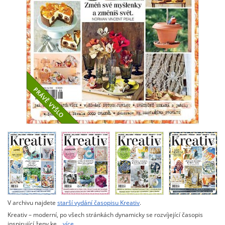
V archivu najdete
starší vydání časopisu Kreativ
.
Kreativ – moderní, po všech stránkách dynamicky se rozvíjející časopis
inspirující ženy ke…
více