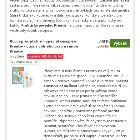
větve, příze, papír a návody pro spoustu hodin tvoření. Zábava doma i na
cestách, pro malé i velké. Jak se zabavit bez mobilu. 100 stránek z dílny,
šicího koutku a ateliéru. Samotvrdka a jiné poklady pro amatérské umělce.
Stará trička jako koberečky a další vychytávky. Roličky z toaleťáku pro
domácí zoo a jiné proměny. Šroubky na panáčky a další pomůcky od
kutilů.
Praktický pořadač Kreativ
na uložení časopisů. Do šanonu se
vejde celý ročník časopisu.
Roční předplatné + speciál časopisu
749 Kč
Vybrat
Kreativ - Luxus volného času a šanon
894 Kč
Kreativ
6 vydání
ušetříte 145 Kč (16 %)
doprava zdarma
Předplaťte si nyní časopis Kreativ na celý rok za
akční cenu a získáte speciál Luxus volného času a
šanon v celkové hodnotě 188 Kč jako dárek.
Speciál
Luxus volného času
Cvičebnice, která vás naučí, jak
mít dovolenou celý rok a prožít každou volnou
chvilku naplno. Čas je jedna z nejdůležitějších
komodit, kterou máme, bohužel se často potýkáme
s jeho nedostatkem a když už se setkáme s volnou
chvilkou, ne vždy ji dokážeme pořádně procítit.
Cvičebnice Luxus volného času vám s tím ale
pomůže. Připomene vám, že abychom se zastavili a
uvolnili, nemusíme vždy čekat na dovolenou
u vody, ale můžeme si oddychnout kdykoli, jen je
třeba vědět, jak na to. Pět kapitol a kreativní cvičení