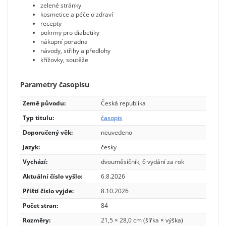
zelené stránky
kosmetice a péče o zdraví
recepty
pokrmy pro diabetiky
nákupní poradna
návody, střihy a předlohy
křížovky, soutěže
Parametry časopisu
Země původu:
Česká republika
Typ titulu:
časopis
Doporučený věk:
neuvedeno
Jazyk:
česky
Vychází:
dvouměsíčník, 6 vydání za rok
Aktuální číslo vyšlo:
6.8.2026
Příští číslo vyjde:
8.10.2026
Počet stran:
84
Rozměry:
21,5 × 28,0 cm (šířka × výška)