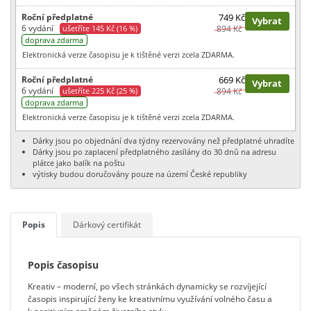
Roční předplatné
749 Kč
Vybrat
6 vydání
ušetříte 145 Kč (16 %)
894 Kč
doprava zdarma
Elektronická verze časopisu je k tištěné verzi zcela ZDARMA.
Roční předplatné
669 Kč
Vybrat
6 vydání
ušetříte 225 Kč (25 %)
894 Kč
doprava zdarma
Elektronická verze časopisu je k tištěné verzi zcela ZDARMA.
Dárky jsou po objednání dva týdny rezervovány než předplatné uhradíte
Dárky jsou po zaplacení předplatného zasílány do 30 dnů na adresu
plátce jako balík na poštu
výtisky budou doručovány pouze na území České republiky
Popis
Dárkový certifikát
Popis časopisu
Kreativ – moderní, po všech stránkách dynamicky se rozvíjející
časopis inspirující ženy ke kreativnímu využívání volného času a