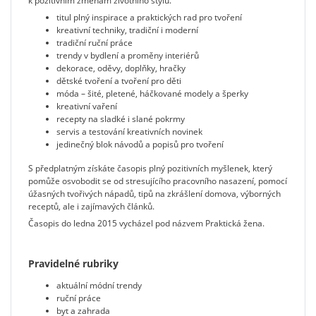
k pozitivním změnám životního stylu.
titul plný inspirace a praktických rad pro tvoření
kreativní techniky, tradiční i moderní
tradiční ruční práce
trendy v bydlení a proměny interiérů
dekorace, oděvy, doplňky, hračky
dětské tvoření a tvoření pro děti
móda – šité, pletené, háčkované modely a šperky
kreativní vaření
recepty na sladké i slané pokrmy
servis a testování kreativních novinek
jedinečný blok návodů a popisů pro tvoření
S předplatným získáte časopis plný pozitivních myšlenek, který
pomůže osvobodit se od stresujícího pracovního nasazení, pomocí
úžasných tvořivých nápadů, tipů na zkrášlení domova, výborných
receptů, ale i zajímavých článků.
Časopis do ledna 2015 vycházel pod názvem Praktická žena.
Pravidelné rubriky
aktuální módní trendy
ruční práce
byt a zahrada