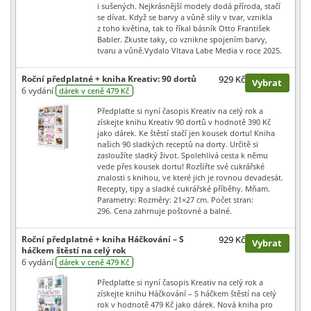
i sušených. Nejkrásnější modely dodá příroda, stačí
se dívat. Když se barvy a vůně slily v tvar, vznikla
z toho květina, tak to říkal básník Otto František
Babler. Zkuste taky, co vznikne spojením barvy,
tvaru a vůně.Vydalo Vltava Labe Media v roce 2025.
Roční předplatné + kniha Kreativ: 90 dortů
929 Kč
Vybrat
6 vydání
dárek v ceně 479 Kč
Předplaťte si nyní časopis Kreativ na celý rok a
získejte knihu Kreativ 90 dortů v hodnotě 390 Kč
jako dárek. Ke štěstí stačí jen kousek dortu! Kniha
našich 90 sladkých receptů na dorty. Určitě si
zasloužíte sladký život. Spolehlivá cesta k němu
vede přes kousek dortu! Rozšiřte své cukrářské
znalosti s knihou, ve které jich je rovnou devadesát.
Recepty, tipy a sladké cukrářské příběhy. Mňam.
Parametry: Rozměry: 21×27 cm. Počet stran:
296. Cena zahrnuje poštovné a balné.
Roční předplatné + kniha Háčkování – S
929 Kč
Vybrat
háčkem štěstí na celý rok
6 vydání
dárek v ceně 479 Kč
Předplaťte si nyní časopis Kreativ na celý rok a
získejte knihu Háčkování – S háčkem štěstí na celý
rok v hodnotě 479 Kč jako dárek. Nová kniha pro