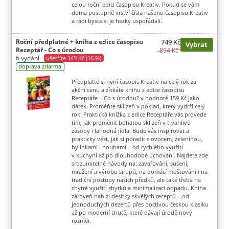
celou roční edici časopisu Kreativ. Pokud se vám
doma postupně vrství čísla našeho časopisu Kreativ
a rádi byste si je hezky uspořádali.
Roční předplatné + kniha z edice časopisu
749 Kč
Vybrat
Receptář - Co s úrodou
894 Kč
6 vydání
ušetříte 145 Kč (16 %)
doprava zdarma
Předplaťte si nyní časopis Kreativ na celý rok za
akční cenu a získáte knihu z edice časopisu
Receptáře – Co s úrodou? v hodnotě 159 Kč jako
dárek. Proměňte sklizeň v poklad, který vydrží celý
rok. Praktická knížka z edice Receptáře vás provede
tím, jak proměnit bohatou sklizeň v trvanlivé
zásoby i lahodná jídla. Bude vás inspirovat a
prakticky vést, jak si poradit s ovocem, zeleninou,
bylinkami i houbami – od rychlého využití
v kuchyni až po dlouhodobé uchování. Najdete zde
srozumitelné návody na: zavařování, sušení,
mražení a výrobu sirupů, na domácí moštování i na
tradiční postupy našich předků, ale také třeba na
chytré využití zbytků a minimalizaci odpadu. Kniha
zároveň nabízí desítky skvělých receptů – od
jednoduchých dezertů přes poctivou českou klasiku
až po moderní chutě, které dávají úrodě nový
rozměr.