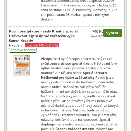
háčkovací dobrodružství. Kreativ Speciál 2022/01
Háčkování II. – Pro začátečníky vyšel v lednu 2022,
cena na stánku 129 Kč. Parametry: Rozměry: 21×27
cm, počet stran: 98, vazba: lepená s měkkými
deskami.
Roční předplatné + sada Kreativ speciál
749 Kč
Vybrat
Háčkování 1 (pro úplné začátečníky) a
894 Kč
šanon Kreativ
6 vydání
ušetříte 145 Kč (16 %)
doprava zdarma
Předplaťte si nyní časopis Kreativ na celý rok za
akční cenu a získáte speciál Kreativ Háčkování (pro
úplné začátečníky) a pořadač Kreativ v celkové
hodnotě 218 Kč jako dárek.
Speciál Kreativ –
Háčkování pro úplné začátečníky
Pokud jste si
někdy přáli vrhnout se do háčkování, není třeba
nadále otálet. Náš Speciál vás přesvědčí, že
háčkování není tak složité, jak se zprvu může zdát.
Na 100 stranách si vysvětlíme, podle čeho vybírat
háček a přízi, jak na pověstný řetízek nebo jaké
máme základní typy sloupků tedy „oček“, ze kterých
se háčkování skládá. Nakonec budeme schopni
vytvořit až 15 krásných výrobků, jako je prostírání,
rukavice, košíček či obal na notebook. Speciál
doplňuje i série videonávodů s ukázkami vybraných
postupů.
Šanon/ Pořadač Kreativ
Pořadač pro