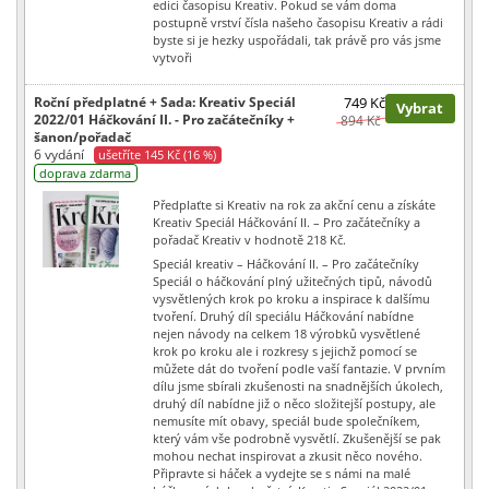
edici časopisu Kreativ. Pokud se vám doma
postupně vrství čísla našeho časopisu Kreativ a rádi
byste si je hezky uspořádali, tak právě pro vás jsme
vytvoři
Roční předplatné + Sada: Kreativ Speciál
749 Kč
Vybrat
2022/01 Háčkování II. - Pro začátečníky +
894 Kč
šanon/pořadač
6 vydání
ušetříte 145 Kč (16 %)
doprava zdarma
Předplaťte si Kreativ na rok za akční cenu a získáte
Kreativ Speciál Háčkování II. – Pro začátečníky a
pořadač Kreativ v hodnotě 218 Kč.
Speciál kreativ – Háčkování II. – Pro začátečníky
Speciál o háčkování plný užitečných tipů, návodů
vysvětlených krok po kroku a inspirace k dalšímu
tvoření. Druhý díl speciálu Háčkování nabídne
nejen návody na celkem 18 výrobků vysvětlené
krok po kroku ale i rozkresy s jejichž pomocí se
můžete dát do tvoření podle vaší fantazie. V prvním
dílu jsme sbírali zkušenosti na snadnějších úkolech,
druhý díl nabídne již o něco složitejší postupy, ale
nemusíte mít obavy, speciál bude společníkem,
který vám vše podrobně vysvětlí. Zkušenější se pak
mohou nechat inspirovat a zkusit něco nového.
Připravte si háček a vydejte se s námi na malé