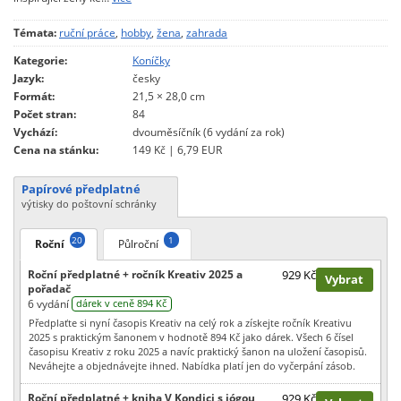
Témata:
ruční práce
,
hobby
,
žena
,
zahrada
Kategorie:
Koníčky
Jazyk:
česky
Formát:
21,5 × 28,0 cm
Počet stran:
84
Vychází:
dvouměsíčník (6 vydání za rok)
Cena na stánku:
149 Kč | 6,79 EUR
Papírové předplatné
výtisky do poštovní schránky
20
1
Roční
Půlroční
Roční předplatné + ročník Kreativ 2025 a
929 Kč
Vybrat
pořadač
6 vydání
dárek v ceně 894 Kč
Předplaťte si nyní časopis Kreativ na celý rok a získejte ročník Kreativu
2025 s praktickým šanonem v hodnotě 894 Kč jako dárek. Všech 6 čísel
časopisu Kreativ z roku 2025 a navíc praktický šanon na uložení časopisů.
Neváhejte a objednávejte ihned. Nabídka platí jen do vyčerpání zásob.
Roční předplatné + kniha V Kondici s jógou
929 Kč