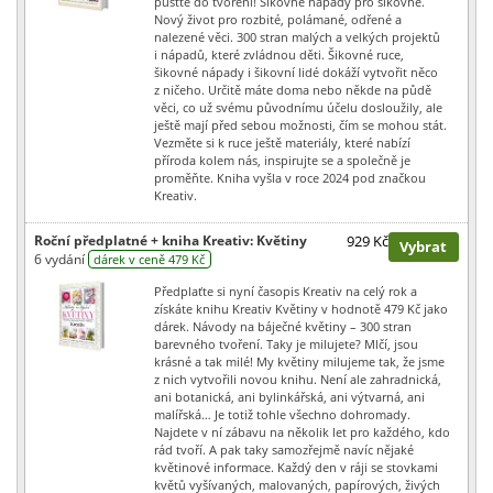
pusťte do tvoření! Šikovné nápady pro šikovné.
Nový život pro rozbité, polámané, odřené a
nalezené věci. 300 stran malých a velkých projektů
i nápadů, které zvládnou děti. Šikovné ruce,
šikovné nápady i šikovní lidé dokáží vytvořit něco
z ničeho. Určitě máte doma nebo někde na půdě
věci, co už svému původnímu účelu dosloužily, ale
ještě mají před sebou možnosti, čím se mohou stát.
Vezměte si k ruce ještě materiály, které nabízí
příroda kolem nás, inspirujte se a společně je
proměňte. Kniha vyšla v roce 2024 pod značkou
Kreativ.
Roční předplatné + kniha Kreativ: Květiny
929 Kč
Vybrat
6 vydání
dárek v ceně 479 Kč
Předplaťte si nyní časopis Kreativ na celý rok a
získáte knihu Kreativ Květiny v hodnotě 479 Kč jako
dárek. Návody na báječné květiny – 300 stran
barevného tvoření. Taky je milujete? Mlčí, jsou
krásné a tak milé! My květiny milujeme tak, že jsme
z nich vytvořili novou knihu. Není ale zahradnická,
ani botanická, ani bylinkářská, ani výtvarná, ani
malířská… Je totiž tohle všechno dohromady.
Najdete v ní zábavu na několik let pro každého, kdo
rád tvoří. A pak taky samozřejmě navíc nějaké
květinové informace. Každý den v ráji se stovkami
květů vyšívaných, malovaných, papírových, živých