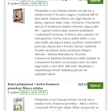
Vybrat
6 vydání
dárek v ceně 385 Kč
Předplaťte si nyní časopis Kreativ na celý rok a
získejte knihu V Kondici s jógou v hodnotě 385 Kč
jako dárek. Objevte léčivou sílu jógy! Naučte se
ásany, napravte záda, svaly i hormony. Průvodcem
vám je 10 zkušených českých lektorek. Jóga je jako
lék – napraví bolavá záda, svalové dysbalance
i rozkolísané hormony. A léčivou silou působí i na
naši psychiku. Kniha, kterou právě držíte v ruce,
vám ukáže, jak jógové ásany využívat v každodenní
praxi tak, abyste byli v kondici fyzicky i duševně.
Povede vás přitom deset zkušených českých
lektorek – Andrea Mokrejšová, Veronika
Carmanová, Kateřina Hrubešová a další. Vydejte se
s časopisem Kondice na vzrušující cestu do světa
jógy! Vyšlo v roce 2025. 208 stran. Neváhejte a
objednávejte ihned. Nabídka platí jen do
vyčerpání zásob.
Roční předplatné + kniha Kreativní
929 Kč
Vybrat
proměny: Něco z ničeho
6 vydání
dárek v ceně 479 Kč
Předplaťte si nyní časopis Kreativ na celý rok a
získejte knihu Kreativní proměny – Něco z ničeho
v hodnotě 479 Kč jako dárek. Místo vyhazování se