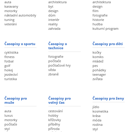
auta
architektura
architektura
karavany
byt
design
motorky
design
film
nákladní automobily
dům
fotografie
tuning
interiér
historie
veteráni
reality
hudba
zahrada
kulturní program
Časopisy o sportu
Časopisy o
Časopisy pro děti
technice
cyklistika
kočky
fotografie
fitness
komiks
počítače
fotbal
mládež
počítačové hry
golf
pes
věda
hokej
pohádky
zbraně
jezdectví
teenager
turistika
zvířata
Časopisy pro
Časopisy pro
Časopisy pro ženy
muže
volný čas
jídlo
auta
cestování
kosmetika
luxus
hobby
krása
motorky
křížovky
móda
počítače
příběhy
rodina
styl
příroda
styl