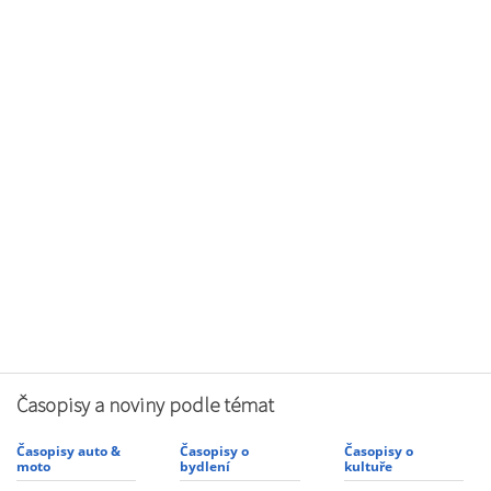
Časopisy a noviny podle témat
Časopisy auto &
Časopisy o
Časopisy o
moto
bydlení
kultuře