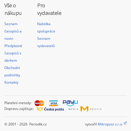
Vše o
Pro
nákupu
vydavatele
Seznam
Nabídka
časopisů a
spolupráce
novin
Seznam
Předplatné
vydavatelů
časopisů s
dárkem
Obchodní
podmínky
Kontakty
Platební metody:
Dopravu zajišťuje:
© 2001 - 2026 Periodik.cz
vytvořil
Mikropost s.r.o.