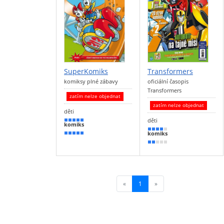
SuperKomiks
Transformers
komiksy plné zábavy
oficiální časopis
Transformers
zatím nelze objednat
zatím nelze objednat
děti
děti
100 %
komiks
80 %
komiks
90 %
40 %
«
1
(current)
»