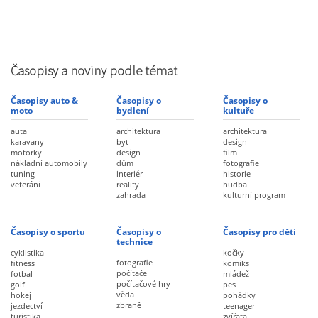
Časopisy a noviny podle témat
Časopisy auto &
Časopisy o
Časopisy o
moto
bydlení
kultuře
auta
architektura
architektura
karavany
byt
design
motorky
design
film
nákladní automobily
dům
fotografie
tuning
interiér
historie
veteráni
reality
hudba
zahrada
kulturní program
Časopisy o sportu
Časopisy o
Časopisy pro děti
technice
cyklistika
kočky
fotografie
fitness
komiks
počítače
fotbal
mládež
počítačové hry
golf
pes
věda
hokej
pohádky
zbraně
jezdectví
teenager
turistika
zvířata