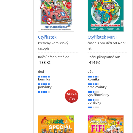
Čtyřlístek
Čtyřlístek MINI
kreslený komiksový
časopis pro děti od 4 do 9
časopis
let
Roční předplatné od:
Roční předplatné od:
788 Kč
414 Kč
děti
děti
100 %
80 %
komiks
komiks
100 %
70 %
pohádky
omalovánky
80 %
60 %
SLEVA
vystřihovánky
7 %
50 %
pohádky
40 %