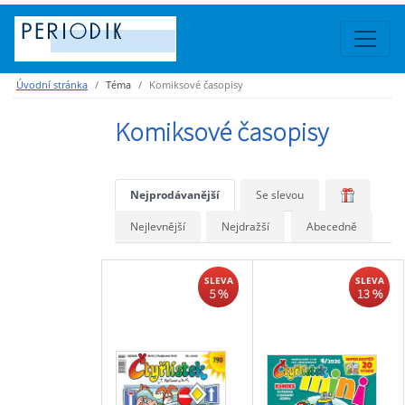
Úvodní stránka
Téma
Komiksové časopisy
Komiksové časopisy
Nejprodávanější
Se slevou
Nejlevnější
Nejdražší
Abecedně
SLEVA
SLEVA
5 %
13 %