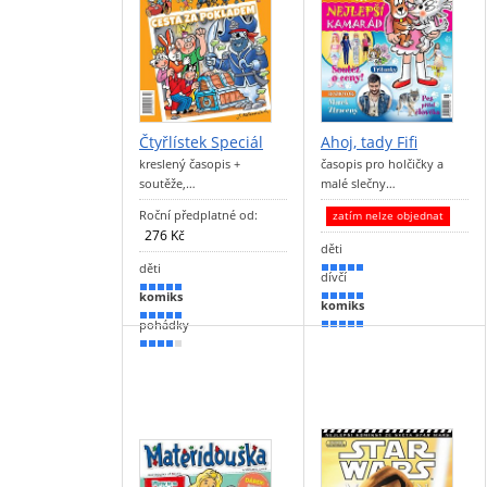
Čtyřlístek Speciál
Ahoj, tady Fifi
kreslený časopis +
časopis pro holčičky a
soutěže,…
malé slečny…
Roční předplatné od:
zatím nelze objednat
276 Kč
děti
děti
100 %
dívčí
100 %
komiks
100 %
komiks
100 %
pohádky
90 %
80 %