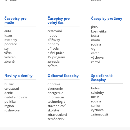
Časopisy pro
Časopisy pro
Časopisy pro ženy
muže
volný čas
jídlo
auta
cestování
kosmetika
luxus
hobby
krása
motorky
křížovky
móda
počítače
příběhy
rodina
styl
příroda
styl
věda
ruční práce
vaření
veteráni
TV program
výchova
zbraně
zahrada
zdraví
zvířata
Noviny a deníky
Odborné časopisy
Společenské
časopisy
bulvár
doprava
bulvár
celostátní
ekonomie
celebrity
deník
energetika
luxus
nedělní noviny
informační
rodina
politika
technologie
senior
region
stavebnictví
výchova
rozhovory
školství
zajímavosti
zdravotnictví
zemědělství