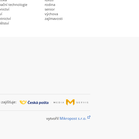
mační technologie
rodina
nictví
senior
ví
výchova
tnictví
zajímavosti
ělství
zajišťuje:
vytvořil
Mikropost s.r.o.