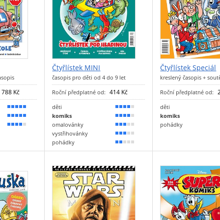
Čtyřlístek MINI
Čtyřlístek Speciál
asopis
časopis pro děti od 4 do 9 let
kreslený časopis + sout
788 Kč
414 Kč
Roční předplatné od:
Roční předplatné od:
děti
děti
100 %
80 %
komiks
komiks
100 %
70 %
omalovánky
pohádky
80 %
60 %
vystřihovánky
50 %
pohádky
40 %