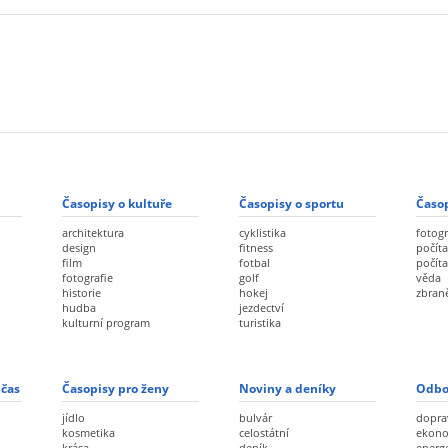
Časopisy o kultuře
Časopisy o sportu
Časop
architektura
cyklistika
fotogr
design
fitness
počíta
film
fotbal
počít
fotografie
golf
věda
historie
hokej
zbran
hudba
jezdectví
kulturní program
turistika
 čas
Časopisy pro ženy
Noviny a deníky
Odbo
jídlo
bulvár
dopra
kosmetika
celostátní
ekon
krása
deník
energ