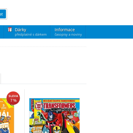
at
Dárky
Informace
předplatné s dárkem
časopisy a noviny
SLEVA
7 %