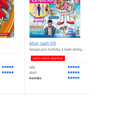
Ahoj, tady Fifi
časopis pro holčičky a malé slečny…
zatím nelze objednat
děti
100 %
100 %
dívčí
90 %
100 %
komiks
90 %