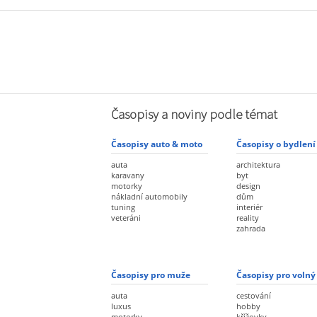
Časopisy a noviny podle témat
Časopisy auto & moto
Časopisy o bydlení
auta
architektura
karavany
byt
motorky
design
nákladní automobily
dům
tuning
interiér
veteráni
reality
zahrada
Časopisy pro muže
Časopisy pro volný
auta
cestování
luxus
hobby
motorky
křížovky