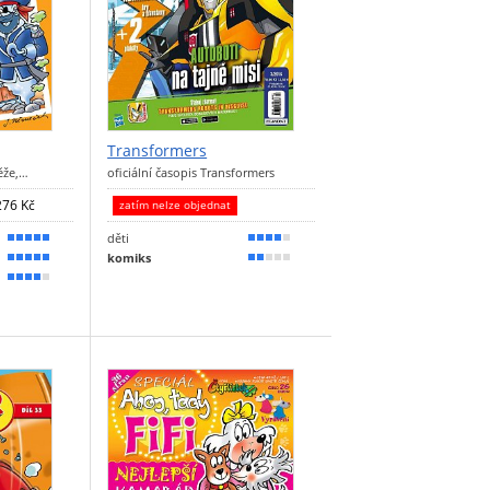
Transformers
ěže,…
oficiální časopis Transformers
276 Kč
zatím nelze objednat
děti
100 %
80 %
komiks
100 %
40 %
80 %