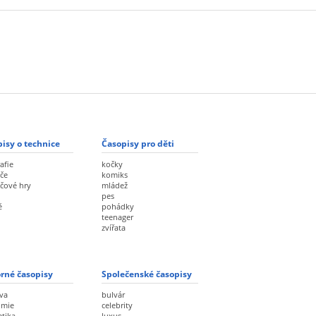
isy o technice
Časopisy pro děti
afie
kočky
če
komiks
ačové hry
mládež
pes
ě
pohádky
teenager
zvířata
rné časopisy
Společenské časopisy
va
bulvár
omie
celebrity
etika
luxus