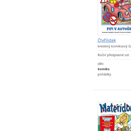
Čtyřlístek
kreslený komiksový č
Roční předplatné od:
děti
komiks
pohádky