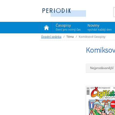
Časopisy
Noviny
čtení pro volný čas
vychází každý den
(current)
Úvodní stránka
Téma
Komiksové časopisy
Komiksov
Nejprodávanější