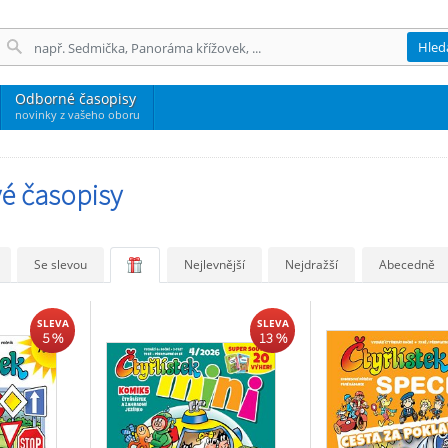
Hled
Odborné časopisy
novinky z vašeho oboru
é časopisy
Se slevou
Nejlevnější
Nejdražší
Abecedně
SLEVA
SLEVA
5 %
13 %