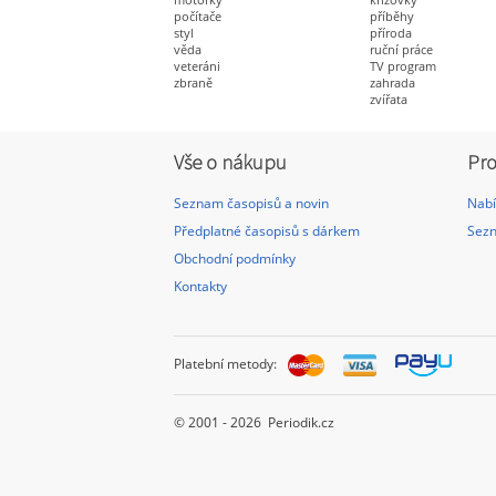
počítače
příběhy
styl
příroda
věda
ruční práce
veteráni
TV program
zbraně
zahrada
zvířata
Vše o nákupu
Pro
Seznam časopisů a novin
Nabí
Předplatné časopisů s dárkem
Sezn
Obchodní podmínky
Kontakty
Platební metody:
© 2001 - 2026 Periodik.cz