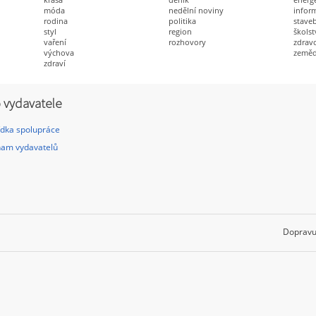
móda
nedělní noviny
infor
rodina
politika
staveb
styl
region
školst
vaření
rozhovory
zdravo
výchova
zeměd
zdraví
 vydavatele
dka spolupráce
am vydavatelů
Dopravu 