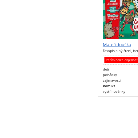
Mateřídouška
časopis plný čtení, h
zatím nelze objedna
děti
pohádky
zajímavosti
komiks
vystřihovánky