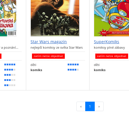
Star Wars magazín
SuperKomiks
er a poznání…
nejlepší komiksy ze světa Star Wars
komiksy plné zábavy
t
zatím nelze objednat
zatím nelze objednat
děti
děti
100 %
100 %
komiks
komiks
80 %
80 %
60 %
50 %
30 %
«
1
(current)
»