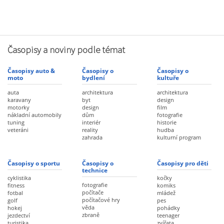
Časopisy a noviny podle témat
Časopisy auto &
Časopisy o
Časopisy o
moto
bydlení
kultuře
auta
architektura
architektura
karavany
byt
design
motorky
design
film
nákladní automobily
dům
fotografie
tuning
interiér
historie
veteráni
reality
hudba
zahrada
kulturní program
Časopisy o sportu
Časopisy o
Časopisy pro děti
technice
cyklistika
kočky
fotografie
fitness
komiks
počítače
fotbal
mládež
počítačové hry
golf
pes
věda
hokej
pohádky
zbraně
jezdectví
teenager
turistika
zvířata