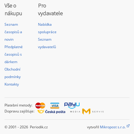
Vše o
Pro
nákupu
vydavatele
Seznam
Nabídka
časopisů a
spolupráce
novin
Seznam
Předplatné
vydavatelů
časopisů s
dárkem
Obchodní
podmínky
Kontakty
Platební metody:
Dopravu zajišťuje:
© 2001 - 2026 Periodik.cz
vytvořil
Mikropost s.r.o.