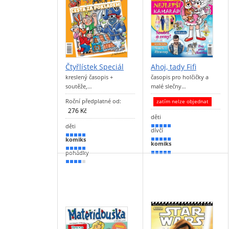
Čtyřlístek Speciál
Ahoj, tady Fifi
kreslený časopis +
časopis pro holčičky a
soutěže,…
malé slečny…
Roční předplatné od:
zatím nelze objednat
276 Kč
děti
děti
100 %
dívčí
100 %
komiks
100 %
komiks
100 %
pohádky
90 %
80 %