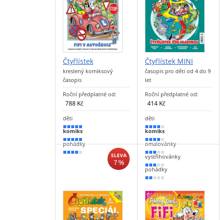
Čtyřlístek
Čtyřlístek MINI
kreslený komiksový
časopis pro děti od 4 do 9
časopis
let
Roční předplatné od:
Roční předplatné od:
788 Kč
414 Kč
děti
děti
100 %
80 %
komiks
komiks
100 %
70 %
pohádky
omalovánky
80 %
60 %
SLEVA
vystřihovánky
7 %
50 %
pohádky
40 %