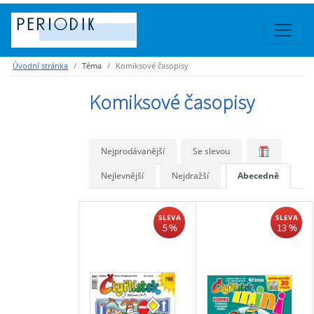
Úvodní stránka
Téma
Komiksové časopisy
Komiksové časopisy
Nejprodávanější
Se slevou
Nejlevnější
Nejdražší
Abecedně
SLEVA
SLEVA
5 %
13 %