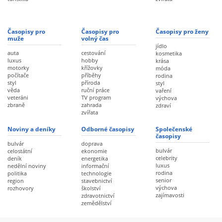
Časopisy pro
Časopisy pro
Časopisy pro ženy
muže
volný čas
jídlo
auta
cestování
kosmetika
luxus
hobby
krása
motorky
křížovky
móda
počítače
příběhy
rodina
styl
příroda
styl
věda
ruční práce
vaření
veteráni
TV program
výchova
zbraně
zahrada
zdraví
zvířata
Noviny a deníky
Odborné časopisy
Společenské
časopisy
bulvár
doprava
bulvár
celostátní
ekonomie
celebrity
deník
energetika
luxus
nedělní noviny
informační
rodina
politika
technologie
senior
region
stavebnictví
výchova
rozhovory
školství
zajímavosti
zdravotnictví
zemědělství