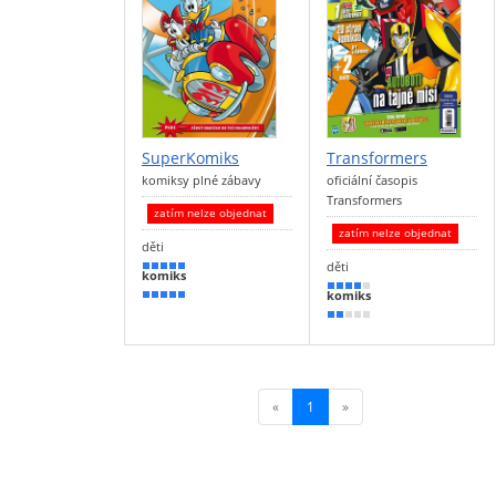
SuperKomiks
Transformers
komiksy plné zábavy
oficiální časopis
Transformers
zatím nelze objednat
zatím nelze objednat
děti
děti
100 %
komiks
80 %
komiks
90 %
40 %
«
1
(current)
»