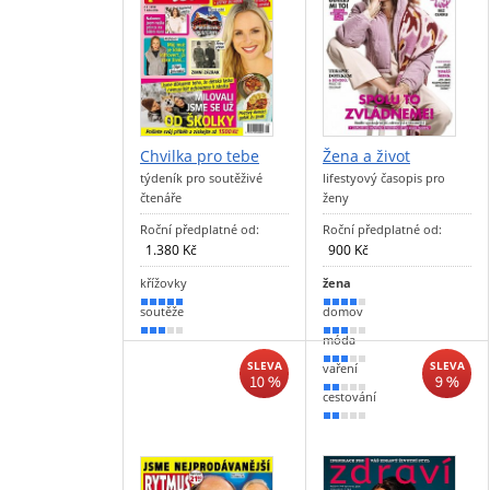
Chvilka pro tebe
Žena a život
týdeník pro soutěživé
lifestyový časopis pro
čtenáře
ženy
Roční předplatné od:
Roční předplatné od:
1.380 Kč
900 Kč
křížovky
žena
100 %
80 %
soutěže
domov
60 %
60 %
móda
50 %
SLEVA
SLEVA
vaření
10 %
9 %
40 %
cestování
30 %