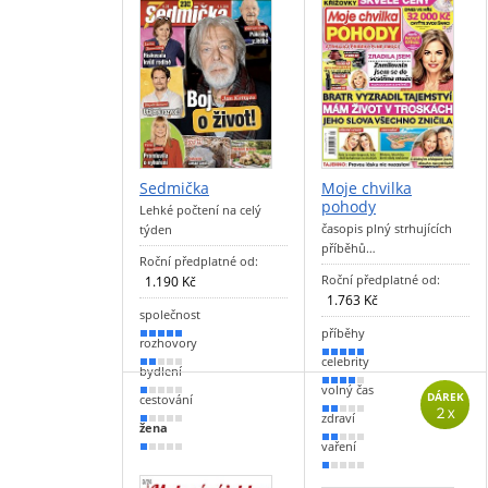
Sedmička
Moje chvilka
pohody
Lehké počtení na celý
časopis plný strhujících
týden
příběhů…
Roční předplatné od:
Roční předplatné od:
1.190 Kč
1.763 Kč
společnost
příběhy
100 %
rozhovory
90 %
celebrity
40 %
bydlení
80 %
volný čas
10 %
DÁREK
cestování
2 x
40 %
zdraví
10 %
žena
30 %
vaření
10 %
20 %