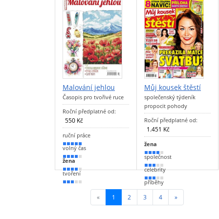
Malování jehlou
Můj kousek štěstí
Časopis pro tvořivé ruce
společenský týdeník
propocit pohody
Roční předplatné od:
550 Kč
Roční předplatné od:
1.451 Kč
ruční práce
žena
90 %
volný čas
70 %
společnost
80 %
žena
60 %
celebrity
70 %
tvoření
60 %
příběhy
60 %
50 %
křížovky
«
1
(current)
2
3
4
»
30 %