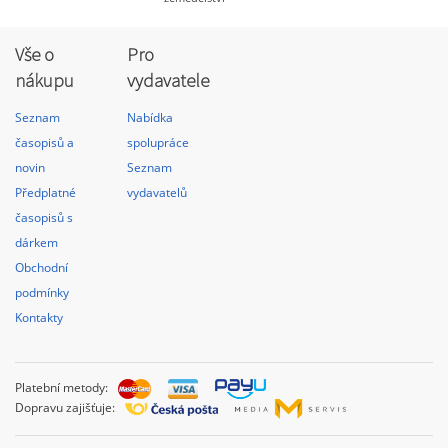
Vše o
Pro
nákupu
vydavatele
Seznam
Nabídka
časopisů a
spolupráce
novin
Seznam
Předplatné
vydavatelů
časopisů s
dárkem
Obchodní
podmínky
Kontakty
Platební metody:
Dopravu zajišťuje: