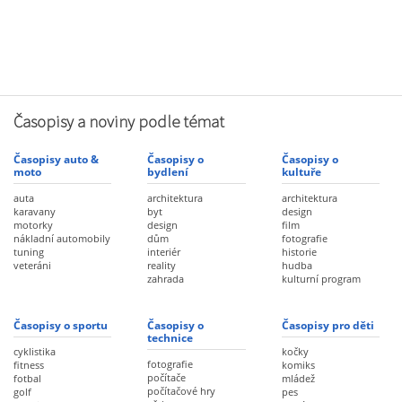
Časopisy a noviny podle témat
Časopisy auto &
Časopisy o
Časopisy o
moto
bydlení
kultuře
auta
architektura
architektura
karavany
byt
design
motorky
design
film
nákladní automobily
dům
fotografie
tuning
interiér
historie
veteráni
reality
hudba
zahrada
kulturní program
Časopisy o sportu
Časopisy o
Časopisy pro děti
technice
cyklistika
kočky
fotografie
fitness
komiks
počítače
fotbal
mládež
počítačové hry
golf
pes