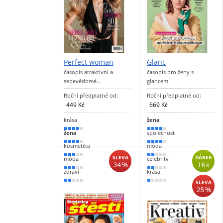
Perfect woman
Glanc
časopis atraktivní a
časopis pro ženy s
sebevědomé…
glancem
Roční předplatné od:
Roční předplatné od:
449 Kč
669 Kč
krása
žena
80 %
80 %
žena
společnost
70 %
70 %
kosmetika
móda
60 %
40 %
SLEVA
DÁREK
móda
celebrity
34 %
16 x
50 %
30 %
zdraví
krása
30 %
20 %
SLEVA
25 %