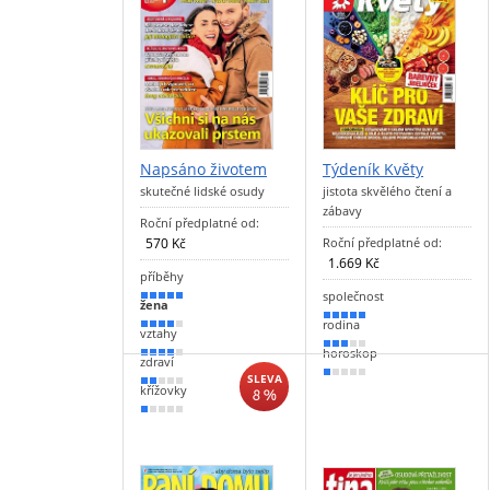
Napsáno životem
Týdeník Květy
skutečné lidské osudy
jistota skvělého čtení a
zábavy
Roční předplatné od:
570 Kč
Roční předplatné od:
1.669 Kč
příběhy
společnost
90 %
žena
100 %
rodina
80 %
vztahy
50 %
horoskop
80 %
zdraví
10 %
SLEVA
30 %
křížovky
8 %
10 %