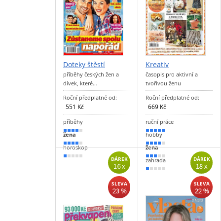
Doteky štěstí
Kreativ
příběhy českých žen a
časopis pro aktivní a
dívek, které…
tvořivou ženu
Roční předplatné od:
Roční předplatné od:
551 Kč
669 Kč
příběhy
ruční práce
80 %
90 %
žena
hobby
70 %
80 %
horoskop
žena
20 %
60 %
DÁREK
DÁREK
zahrada
16 x
18 x
20 %
SLEVA
SLEVA
23 %
22 %