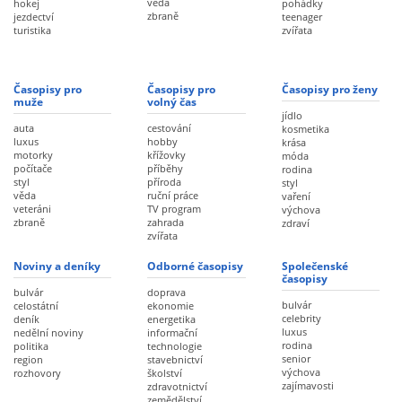
věda
hokej
pohádky
zbraně
jezdectví
teenager
turistika
zvířata
Časopisy pro
Časopisy pro
Časopisy pro ženy
muže
volný čas
jídlo
auta
cestování
kosmetika
luxus
hobby
krása
motorky
křížovky
móda
počítače
příběhy
rodina
styl
příroda
styl
věda
ruční práce
vaření
veteráni
TV program
výchova
zbraně
zahrada
zdraví
zvířata
Noviny a deníky
Odborné časopisy
Společenské
časopisy
bulvár
doprava
bulvár
celostátní
ekonomie
celebrity
deník
energetika
luxus
nedělní noviny
informační
rodina
politika
technologie
senior
region
stavebnictví
výchova
rozhovory
školství
zajímavosti
zdravotnictví
zemědělství