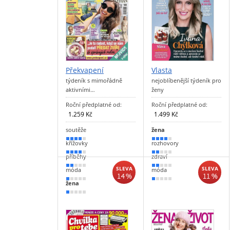
Překvapení
Vlasta
týdeník s mimořádně
nejoblíbenější týdeník pro
aktivními…
ženy
Roční předplatné od:
Roční předplatné od:
1.259 Kč
1.499 Kč
soutěže
žena
80 %
70 %
křížovky
rozhovory
70 %
40 %
příběhy
zdraví
30 %
30 %
SLEVA
SLEVA
móda
móda
14 %
11 %
20 %
20 %
žena
10 %