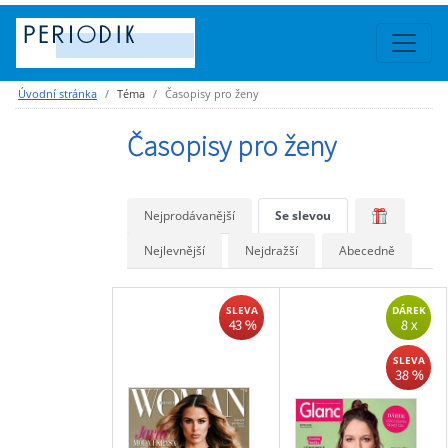
Úvodní stránka
Téma
Časopisy pro ženy
Časopisy pro ženy
Nejprodávanější
Se slevou
Nejlevnější
Nejdražší
Abecedně
SLEVA
DÁREK
43 %
8 x
SLEVA
38 %