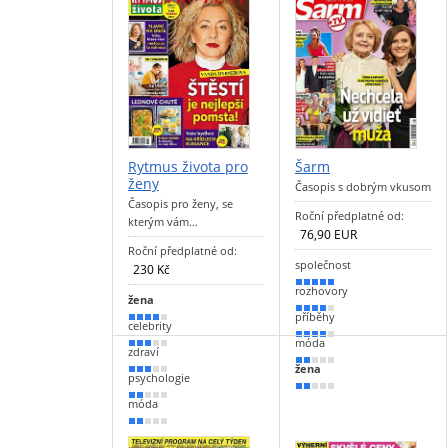
Rytmus života pro
Šarm
ženy
Časopis s dobrým vkusom
Časopis pro ženy, se
Roční předplatné od:
kterým vám…
76,90 EUR
Roční předplatné od:
společnost
230 Kč
90 %
rozhovory
žena
80 %
příběhy
80 %
celebrity
70 %
móda
60 %
zdraví
40 %
žena
50 %
psychologie
30 %
40 %
móda
30 %