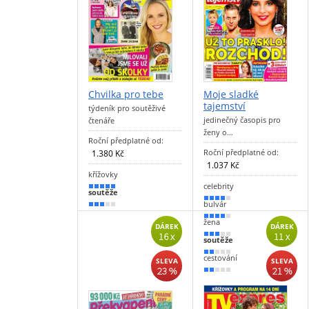
Chvilka pro tebe
Moje sladké
tajemství
týdeník pro soutěživé
jedinečný časopis pro
čtenáře
ženy o…
Roční předplatné od:
Roční předplatné od:
1.380 Kč
1.037 Kč
křížovky
celebrity
100 %
soutěže
80 %
bulvár
60 %
70 %
žena
DÁREK
DÁREK
16 x
11 x
50 %
soutěže
40 %
cestování
SLEVA
SLEVA
23 %
21 %
30 %