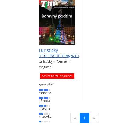
Turistický
informační magazín
turistický informační
magazín
zatím nelze objednat
cestování
80 %
turistika
70 %
příroda
60 %
historie
30 %
křížovky
«
1
(current)
»
10 %