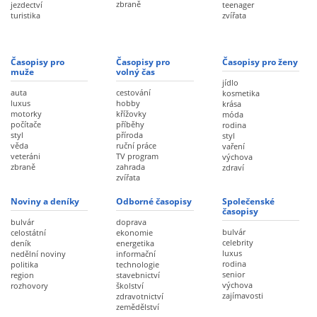
zbraně
jezdectví
teenager
turistika
zvířata
Časopisy pro
Časopisy pro
Časopisy pro ženy
muže
volný čas
jídlo
auta
cestování
kosmetika
luxus
hobby
krása
motorky
křížovky
móda
počítače
příběhy
rodina
styl
příroda
styl
věda
ruční práce
vaření
veteráni
TV program
výchova
zbraně
zahrada
zdraví
zvířata
Noviny a deníky
Odborné časopisy
Společenské
časopisy
bulvár
doprava
bulvár
celostátní
ekonomie
celebrity
deník
energetika
luxus
nedělní noviny
informační
rodina
politika
technologie
senior
region
stavebnictví
výchova
rozhovory
školství
zajímavosti
zdravotnictví
zemědělství