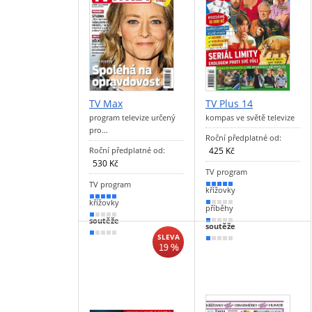
TV Max
TV Plus 14
program televize určený
kompas ve světě televize
pro…
Roční předplatné od:
Roční předplatné od:
425 Kč
530 Kč
TV program
TV program
100 %
křížovky
100 %
křížovky
20 %
příběhy
20 %
soutěže
10 %
soutěže
10 %
SLEVA
10 %
19 %