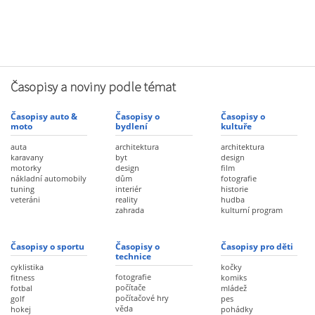
Časopisy a noviny podle témat
Časopisy auto &
Časopisy o
Časopisy o
moto
bydlení
kultuře
auta
architektura
architektura
karavany
byt
design
motorky
design
film
nákladní automobily
dům
fotografie
tuning
interiér
historie
veteráni
reality
hudba
zahrada
kulturní program
Časopisy o sportu
Časopisy o
Časopisy pro děti
technice
cyklistika
kočky
fotografie
fitness
komiks
počítače
fotbal
mládež
počítačové hry
golf
pes
věda
hokej
pohádky