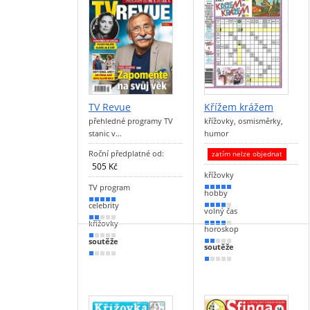
TV Revue
Křížem krážem
přehledné programy TV
křížovky, osmisměrky,
stanic v…
humor
Roční předplatné od:
zatím nelze objednat
505 Kč
křížovky
TV program
100 %
hobby
100 %
celebrity
80 %
volný čas
30 %
křížovky
70 %
horoskop
20 %
soutěže
30 %
soutěže
10 %
20 %