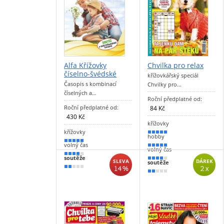
Alfa Křížovky
Chvilka pro relax
číselno-švédské
křížovkářský speciál
Časopis s kombinací
Chvilky pro…
číselných a…
Roční předplatné od:
Roční předplatné od:
84 Kč
430 Kč
křížovky
křížovky
100 %
hobby
90 %
volný čas
90 %
volný čas
80 %
soutěže
80 %
SLEVA
DÁREK
soutěže
14 %
2 x
30 %
40 %