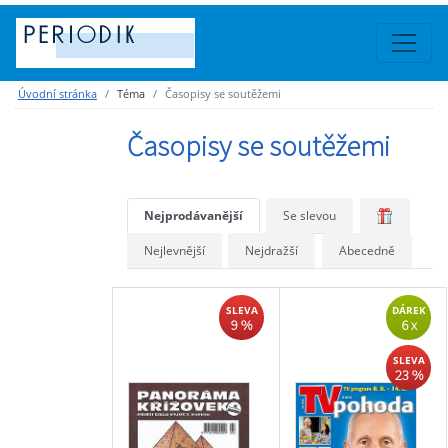
Úvodní stránka
Téma
Časopisy se soutěžemi
Časopisy se soutěžemi
Nejprodávanější
Se slevou
Nejlevnější
Nejdražší
Abecedně
SLEVA
DÁREK
9 %
6 x
SLEVA
23 %