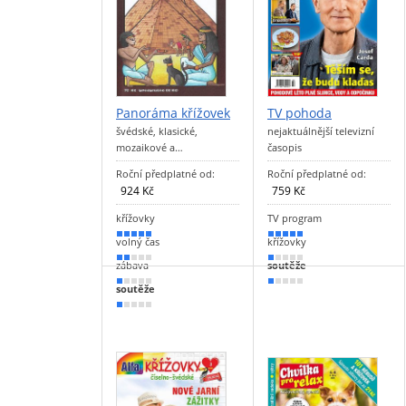
Panoráma křížovek
TV pohoda
švédské, klasické,
nejaktuálnější televizní
mozaikové a…
časopis
Roční předplatné od:
Roční předplatné od:
924 Kč
759 Kč
křížovky
TV program
100 %
100 %
volný čas
křížovky
30 %
20 %
zábava
soutěže
20 %
10 %
soutěže
10 %