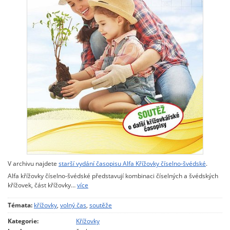
V archivu najdete
starší vydání časopisu Alfa Křížovky číselno-švédské
.
Alfa křížovky číselno-švédské představují kombinaci číselných a švédských
křížovek, část křížovky…
více
Témata:
křížovky
,
volný čas
,
soutěže
Kategorie:
Křížovky