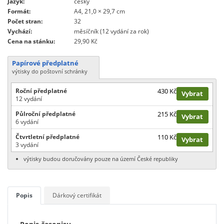
Jazyk:
česky
Formát:
A4, 21,0 × 29,7 cm
Počet stran:
32
Vychází:
měsíčník (12 vydání za rok)
Cena na stánku:
29,90 Kč
Papírové předplatné
výtisky do poštovní schránky
Roční předplatné
430 Kč
Vybrat
12 vydání
Půlroční předplatné
215 Kč
Vybrat
6 vydání
Čtvrtletní předplatné
110 Kč
Vybrat
3 vydání
výtisky budou doručovány pouze na území České republiky
Popis
Dárkový certifikát