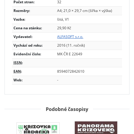
Počet stran:
32
Rozměry:
A4; 21,0 × 29,7 cm (šířka × výška)
Vazba:
šitá, V1
Cena na stánku:
29,90 Kč
Vydavatel:
ALFASOFT s.r.o.
Vychází od roku:
2016 (11. ročník)
Evidenční číslo:
MK ČR E 22649
ISSN
:
EAN
:
8594072842610
Web:
-
Podobné časopisy