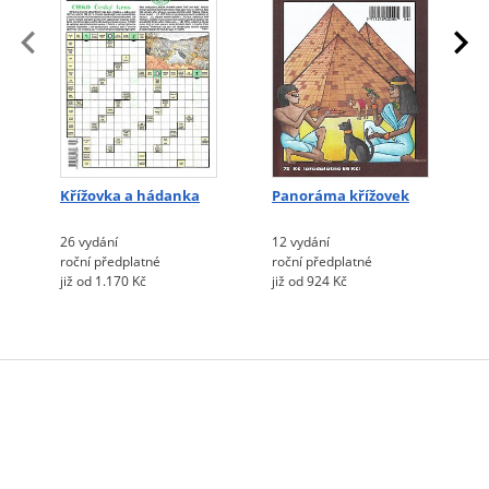
Křížovka a hádanka
Panoráma křížovek
26 vydání
12 vydání
roční předplatné
roční předplatné
již od 1.170 Kč
již od 924 Kč