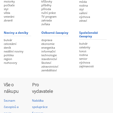
motorky
křížovky
móda
počítače
příběhy
rodina
styl
příroda
styl
věda
ruční práce
vaření
veteráni
TV program
výchova
zbraně
zahrada
zdraví
zvířata
Noviny a deníky
Odborné časopisy
Společenské
časopisy
bulvár
doprava
bulvár
celostátní
ekonomie
celebrity
deník
energetika
luxus
nedělní noviny
informační
rodina
politika
technologie
senior
region
stavebnictví
výchova
rozhovory
školství
zajímavosti
zdravotnictví
zemědělství
Vše o
Pro
nákupu
vydavatele
Seznam
Nabídka
časopisů a
spolupráce