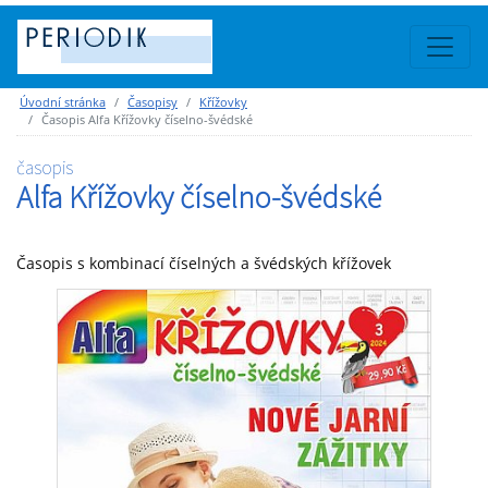
Úvodní stránka
Časopisy
Křížovky
Časopis Alfa Křížovky číselno-švédské
časopis
Alfa Křížovky číselno-švédské
Časopis s kombinací číselných a švédských křížovek