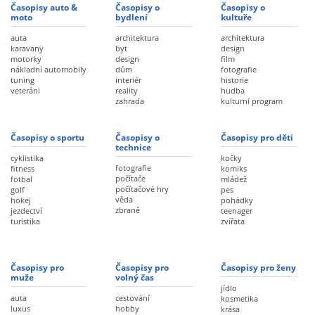
Časopisy auto &
Časopisy o
Časopisy o
moto
bydlení
kultuře
auta
architektura
architektura
karavany
byt
design
motorky
design
film
nákladní automobily
dům
fotografie
tuning
interiér
historie
veteráni
reality
hudba
zahrada
kulturní program
Časopisy o sportu
Časopisy o
Časopisy pro děti
technice
cyklistika
kočky
fotografie
fitness
komiks
počítače
fotbal
mládež
počítačové hry
golf
pes
věda
hokej
pohádky
zbraně
jezdectví
teenager
turistika
zvířata
Časopisy pro
Časopisy pro
Časopisy pro ženy
muže
volný čas
jídlo
auta
cestování
kosmetika
luxus
hobby
krása