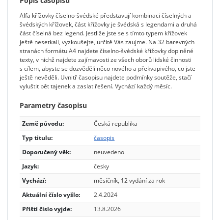
Popis časopisu
Alfa křížovky číselno-švédské představují kombinaci číselných a
švédských křížovek, část křížovky je švédská s legendami a druhá
část číselná bez legend. Jestliže jste se s tímto typem křížovek
ještě nesetkali, vyzkoušejte, určitě Vás zaujme. Na 32 barevných
stranách formátu A4 najdete číselno-švédské křížovky doplněné
texty, v nichž najdete zajímavosti ze všech oborů lidské činnosti
s cílem, abyste se dozvěděli něco nového a překvapivého, co jste
ještě nevěděli. Uvnitř časopisu najdete podmínky soutěže, stačí
vyluštit pět tajenek a zaslat řešení. Vychází každý měsíc.
Parametry časopisu
Země původu:
Česká republika
Typ titulu:
časopis
Doporučený věk:
neuvedeno
Jazyk:
česky
Vychází:
měsíčník, 12 vydání za rok
Aktuální číslo vyšlo:
2.4.2024
Příští číslo vyjde:
13.8.2026