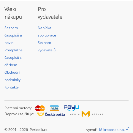
Vše o
Pro
nákupu
vydavatele
Seznam
Nabídka
časopisů a
spolupráce
novin
Seznam
Předplatné
vydavatelů
časopisů s
dárkem
Obchodní
podmínky
Kontakty
Platební metody:
Dopravu zajišťuje:
© 2001 - 2026 Periodik.cz
vytvořil
Mikropost s.r.o.