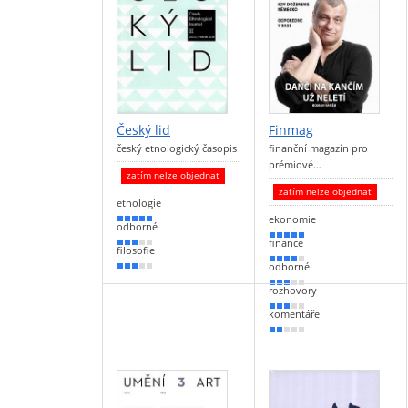
Český lid
Finmag
český etnologický časopis
finanční magazín pro
prémiové…
zatím nelze objednat
zatím nelze objednat
etnologie
ekonomie
100 %
odborné
90 %
finance
50 %
filosofie
80 %
odborné
50 %
50 %
rozhovory
50 %
komentáře
40 %