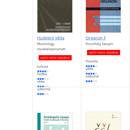
Hudební věda
Organon F
Musicology,
filozofický časopis
musikwissenschaft
zatím nelze objednat
zatím nelze objednat
filosofie
kultura
80 %
věda
70 %
hudba
70 %
odborné
60 %
věda
50 %
60 %
odborné
50 %