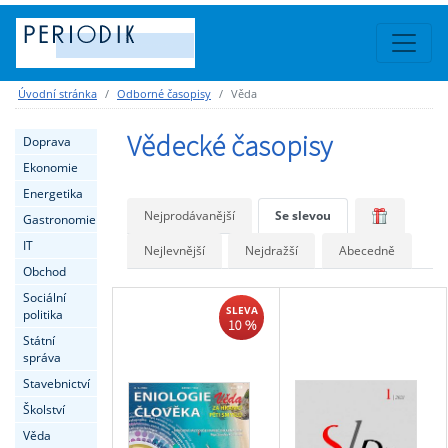
Úvodní stránka
Odborné časopisy
Věda
Vědecké časopisy
Doprava
Ekonomie
Energetika
Nejprodávanější
Se slevou
Gastronomie
IT
Nejlevnější
Nejdražší
Abecedně
Obchod
Sociální
SLEVA
politika
10 %
Státní
správa
Stavebnictví
Školství
Věda