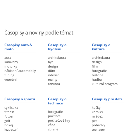
Časopisy a noviny podle témat
Časopisy auto &
Časopisy o
Časopisy o
moto
bydlení
kultuře
auta
architektura
architektura
karavany
byt
design
motorky
design
film
nákladní automobily
dům
fotografie
tuning
interiér
historie
veteráni
reality
hudba
zahrada
kulturní program
Časopisy o sportu
Časopisy o
Časopisy pro děti
technice
cyklistika
kočky
fotografie
fitness
komiks
počítače
fotbal
mládež
počítačové hry
golf
pes
věda
hokej
pohádky
zbraně
jezdectví
teenager