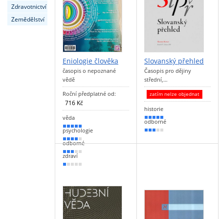
Zdravotnictví
Zemědělství
Eniologie člověka
Slovanský přehled
časopis o nepoznané
Časopis pro dějiny
vědě
střední,…
Roční předplatné od:
zatím nelze objednat
716 Kč
historie
věda
100 %
odborné
90 %
psychologie
50 %
80 %
odborné
50 %
zdraví
20 %