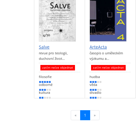
Salve
ArteActa
revue pro teologii,
časopis o uměleckém
duchovní život…
výzkumu a…
zatím nelze objednat
zatím nelze objednat
filosofie
hudba
100 %
50 %
odborné
věda
50 %
50 %
kultura
divadlo
40 %
50 %
«
1
(current)
»