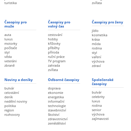
turistika
zvířata
Časopisy pro
Časopisy pro
Časopisy pro ženy
muže
volný čas
jídlo
auta
cestování
kosmetika
luxus
hobby
krása
motorky
křížovky
móda
počítače
příběhy
rodina
styl
příroda
styl
věda
ruční práce
vaření
veteráni
TV program
výchova
zbraně
zahrada
zdraví
zvířata
Noviny a deníky
Odborné časopisy
Společenské
časopisy
bulvár
doprava
bulvár
celostátní
ekonomie
celebrity
deník
energetika
luxus
nedělní noviny
informační
rodina
politika
technologie
senior
region
stavebnictví
výchova
rozhovory
školství
zajímavosti
zdravotnictví
zemědělství