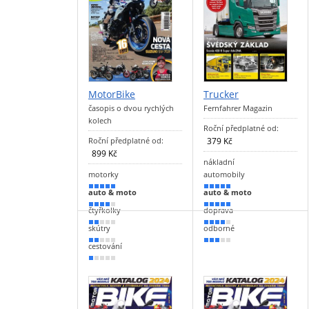
MotorBike
Trucker
časopis o dvou rychlých
Fernfahrer Magazin
kolech
Roční předplatné od:
Roční předplatné od:
379 Kč
899 Kč
nákladní
motorky
automobily
90 %
100 %
auto & moto
auto & moto
80 %
90 %
čtyřkolky
doprava
30 %
80 %
skútry
odborné
30 %
50 %
cestování
20 %