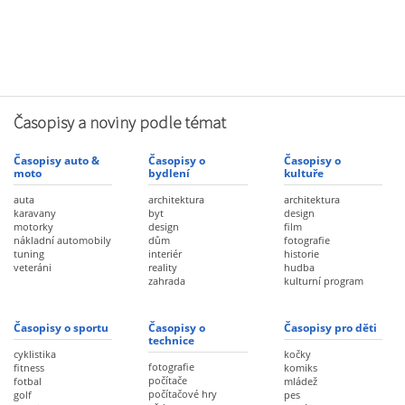
Časopisy a noviny podle témat
Časopisy auto &
Časopisy o
Časopisy o
moto
bydlení
kultuře
auta
architektura
architektura
karavany
byt
design
motorky
design
film
nákladní automobily
dům
fotografie
tuning
interiér
historie
veteráni
reality
hudba
zahrada
kulturní program
Časopisy o sportu
Časopisy o
Časopisy pro děti
technice
cyklistika
kočky
fotografie
fitness
komiks
počítače
fotbal
mládež
počítačové hry
golf
pes