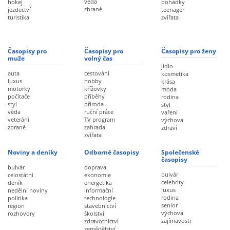
věda
hokej
pohádky
zbraně
jezdectví
teenager
turistika
zvířata
Časopisy pro
Časopisy pro
Časopisy pro ženy
muže
volný čas
jídlo
auta
cestování
kosmetika
luxus
hobby
krása
motorky
křížovky
móda
počítače
příběhy
rodina
styl
příroda
styl
věda
ruční práce
vaření
veteráni
TV program
výchova
zbraně
zahrada
zdraví
zvířata
Noviny a deníky
Odborné časopisy
Společenské
časopisy
bulvár
doprava
bulvár
celostátní
ekonomie
celebrity
deník
energetika
luxus
nedělní noviny
informační
rodina
politika
technologie
senior
region
stavebnictví
výchova
rozhovory
školství
zajímavosti
zdravotnictví
zemědělství