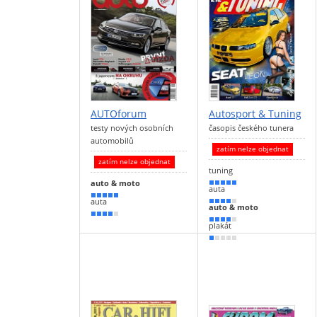
AUTOforum
Autosport & Tuning
testy nových osobních
časopis českého tunera
automobilů
zatím nelze objednat
zatím nelze objednat
tuning
auto & moto
90 %
auta
90 %
auta
80 %
auto & moto
80 %
70 %
plakát
10 %