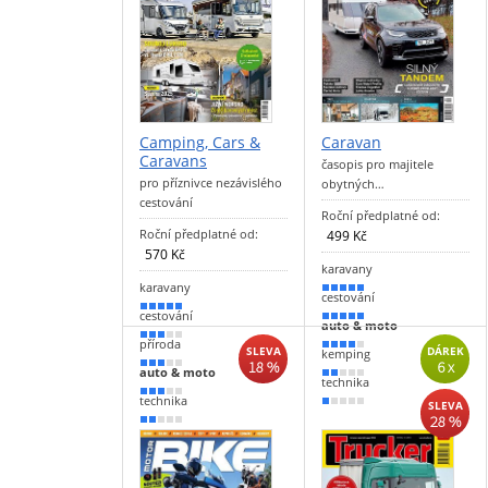
Camping, Cars &
Caravan
Caravans
časopis pro majitele
pro příznivce nezávislého
obytných…
cestování
Roční předplatné od:
Roční předplatné od:
499 Kč
570 Kč
karavany
karavany
100 %
cestování
90 %
cestování
90 %
auto & moto
60 %
příroda
70 %
SLEVA
DÁREK
kemping
18 %
6 x
50 %
auto & moto
40 %
technika
50 %
technika
20 %
SLEVA
28 %
40 %