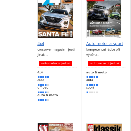
4x4
Auto motor a sport
crossover magazín - jezdi
kompetentní rádce při
jinak,…
výběru…
zatím nelze objednat
zatím nelze objednat
4x4
auto & moto
90 %
100 %
auta
auta
80 %
100 %
offroad
sport
80 %
20 %
auto & moto
70 %