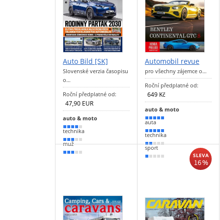
Auto Bild [SK]
Automobil revue
Slovenské verzia časopisu
pro všechny zájemce o…
o…
Roční předplatné od:
Roční předplatné od:
649 Kč
47,90 EUR
auto & moto
auto & moto
100 %
auta
80 %
technika
90 %
technika
50 %
muž
30 %
sport
50 %
SLEVA
20 %
16 %