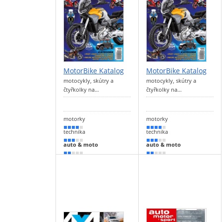
MotorBike Katalog
MotorBike Katalog
motocykly, skútry a
motocykly, skútry a
čtyřkolky na…
čtyřkolky na…
motorky
motorky
80 %
80 %
technika
technika
60 %
60 %
auto & moto
auto & moto
30 %
30 %