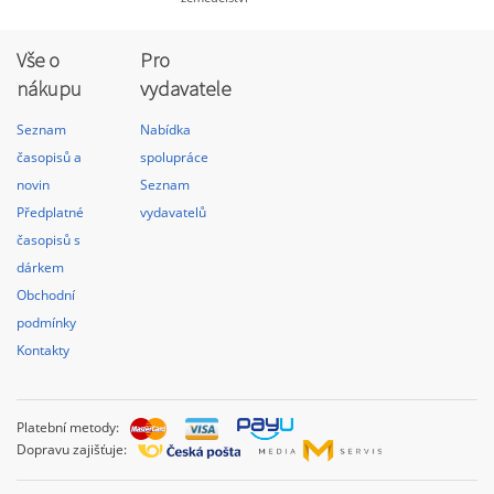
Vše o
Pro
nákupu
vydavatele
Seznam
Nabídka
časopisů a
spolupráce
novin
Seznam
Předplatné
vydavatelů
časopisů s
dárkem
Obchodní
podmínky
Kontakty
Platební metody:
Dopravu zajišťuje: