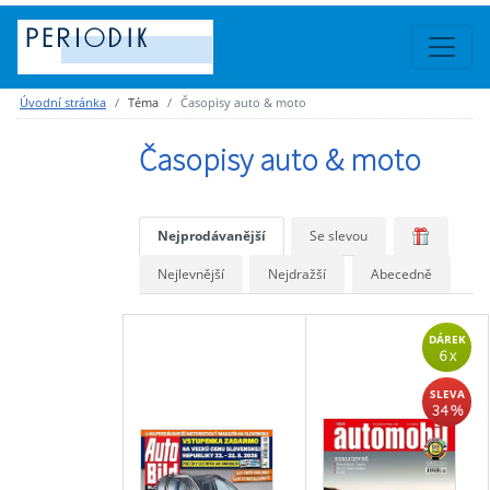
Úvodní stránka
Téma
Časopisy auto & moto
Časopisy auto & moto
Nejprodávanější
Se slevou
Nejlevnější
Nejdražší
Abecedně
DÁREK
6 x
SLEVA
34 %