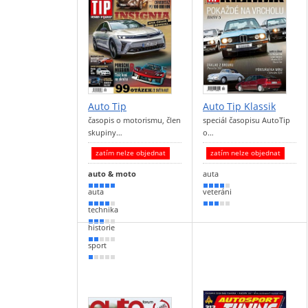
Auto Tip
Auto Tip Klassik
časopis o motorismu, člen
speciál časopisu AutoTip
skupiny…
o…
zatím nelze objednat
zatím nelze objednat
auto & moto
auta
90 %
80 %
auta
veteráni
80 %
60 %
technika
50 %
historie
30 %
sport
20 %