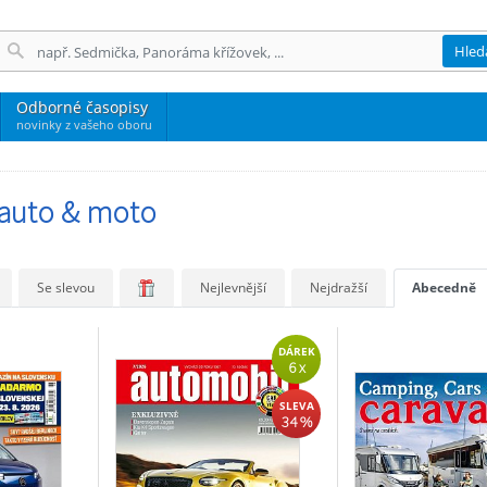
Hled
Odborné časopisy
novinky z vašeho oboru
 auto & moto
Se slevou
Nejlevnější
Nejdražší
Abecedně
DÁREK
6 x
SLEVA
34 %