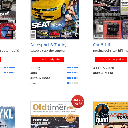
Autosport & Tuning
Car & Hifi
h automobilů
časopis českého tunera
mezinárodní car-hifi m
t
zatím nelze objednat
zatím nelze objednat
tuning
audio & video
90 %
90 %
auta
auto & moto
80 %
80 %
auto & moto
70 %
plakát
10 %
SLEVA
20 %