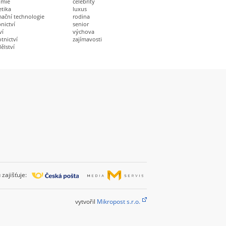
omie
celebrity
etika
luxus
mační technologie
rodina
nictví
senior
ví
výchova
tnictví
zajímavosti
ělství
zajišťuje:
vytvořil
Mikropost s.r.o.