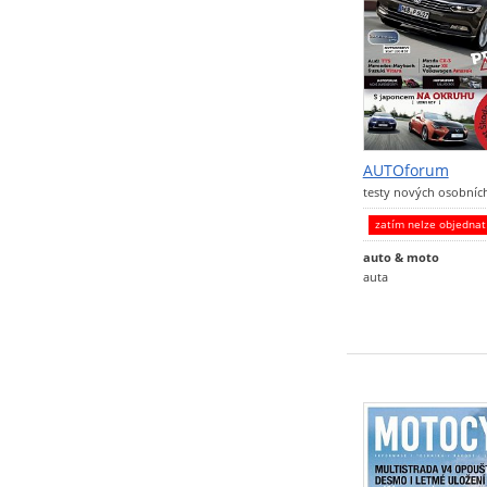
AUTOforum
testy nových osobníc
zatím nelze objedna
auto & moto
auta