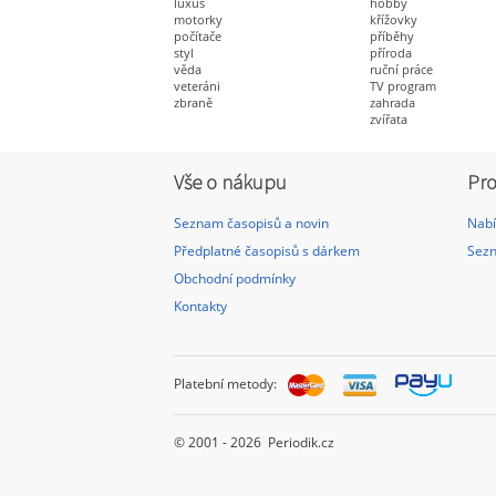
luxus
hobby
motorky
křížovky
počítače
příběhy
styl
příroda
věda
ruční práce
veteráni
TV program
zbraně
zahrada
zvířata
Vše o nákupu
Pro
Seznam časopisů a novin
Nabí
Předplatné časopisů s dárkem
Sezn
Obchodní podmínky
Kontakty
Platební metody:
© 2001 - 2026 Periodik.cz