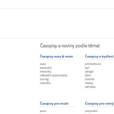
Časopisy a noviny podle témat
Časopisy auto & moto
Časopisy o bydlení
auta
architektura
karavany
byt
motorky
design
nákladní automobily
dům
tuning
interiér
veteráni
reality
zahrada
Časopisy pro muže
Časopisy pro volný
auta
cestování