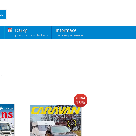
at
Dárky
Informace
předplatné s dárkem
časopisy a noviny
SLEVA
16 %