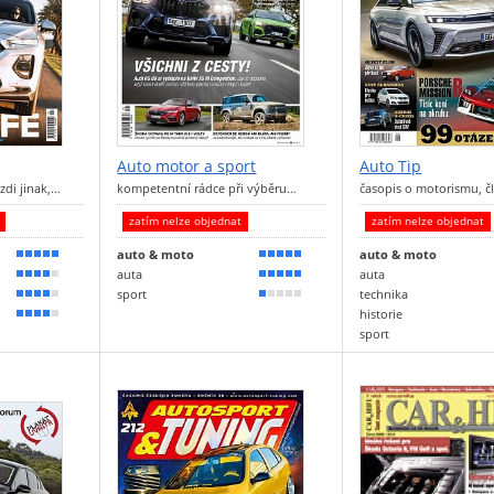
Auto motor a sport
Auto Tip
zdi jinak,…
kompetentní rádce při výběru…
časopis o motorismu, č
t
zatím nelze objednat
zatím nelze objednat
auto & moto
auto & moto
90 %
100 %
auta
auta
80 %
100 %
sport
technika
80 %
20 %
historie
70 %
sport