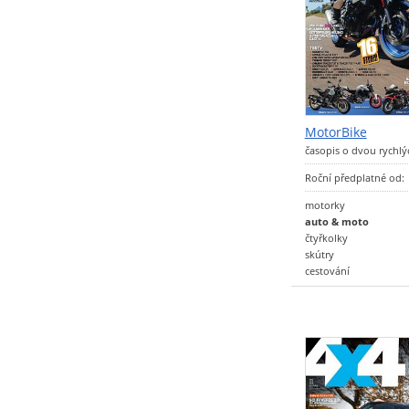
MotorBike
časopis o dvou rychlý
Roční předplatné od:
motorky
auto & moto
čtyřkolky
skútry
cestování