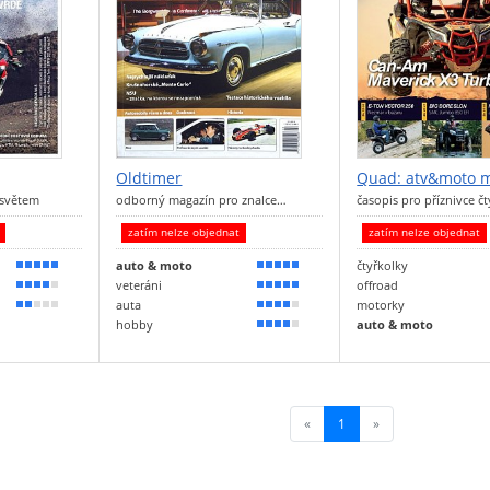
Oldtimer
Quad: atv&moto 
 světem
odborný magazín pro znalce…
časopis pro příznivce č
t
zatím nelze objednat
zatím nelze objednat
auto & moto
čtyřkolky
100 %
100 %
veteráni
offroad
80 %
100 %
auta
motorky
40 %
80 %
hobby
auto & moto
70 %
«
1
(current)
»