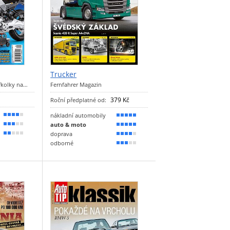
g
Trucker
yřkolky na…
Fernfahrer Magazin
379 Kč
Roční předplatné od:
nákladní automobily
80 %
100 %
auto & moto
60 %
90 %
doprava
30 %
80 %
odborné
50 %