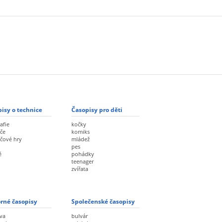
isy o technice
Časopisy pro děti
afie
kočky
če
komiks
ačové hry
mládež
pes
ě
pohádky
teenager
zvířata
rné časopisy
Společenské časopisy
va
bulvár