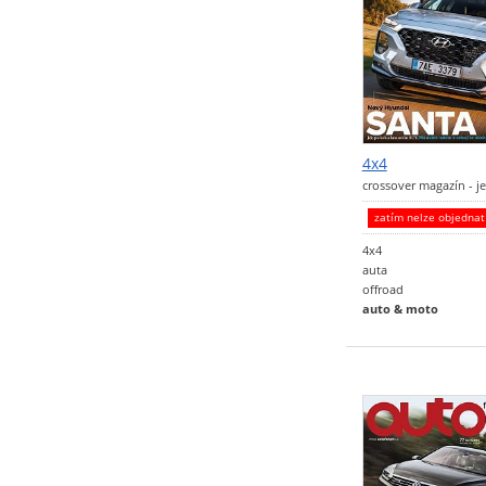
4x4
crossover magazín - je
zatím nelze objedna
4x4
auta
offroad
auto & moto