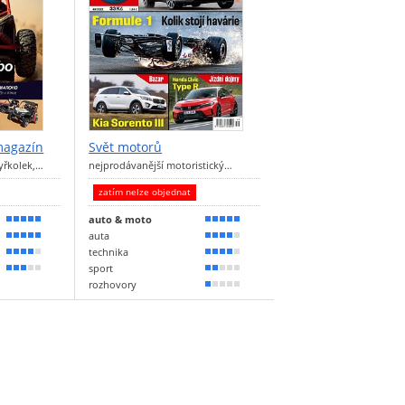
magazín
Svět motorů
tyřkolek,…
nejprodávanější motoristický…
zatím nelze objednat
auto & moto
90 %
100 %
auta
90 %
80 %
technika
70 %
70 %
sport
60 %
40 %
rozhovory
20 %