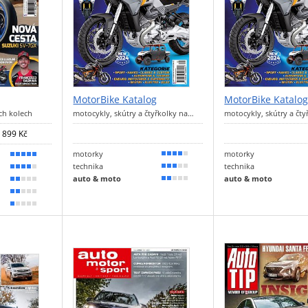
MotorBike Katalog
MotorBike Katalo
ch kolech
motocykly, skútry a čtyřkolky na…
motocykly, skútry a čt
899 Kč
motorky
motorky
80 %
90 %
technika
technika
60 %
80 %
auto & moto
auto & moto
30 %
30 %
30 %
20 %