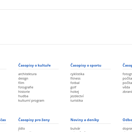
Časopisy o kultuře
Časopisy o sportu
Časop
architektura
cyklistika
fotogr
design
fitness
počíta
film
fotbal
počít
fotografie
golf
věda
historie
hokej
zbran
hudba
jezdectví
kulturní program
turistika
 čas
Časopisy pro ženy
Noviny a deníky
Odbo
jídlo
bulvár
dopra