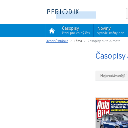
Časopisy
Noviny
čtení pro volný čas
vychází každý den
(current)
Úvodní stránka
Téma
Časopisy auto & moto
Časopisy
Nejprodávanější