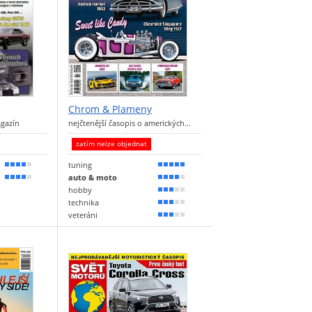
Chrom & Plameny
agazín
nejčtenější časopis o amerických…
zatím nelze objednat
tuning
80 %
90 %
auto & moto
70 %
70 %
hobby
60 %
technika
50 %
veteráni
50 %