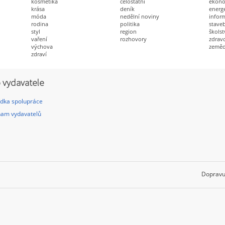
kosmetika
celostátní
ekon
krása
deník
energ
móda
nedělní noviny
infor
rodina
politika
staveb
styl
region
školst
vaření
rozhovory
zdravo
výchova
zeměd
zdraví
 vydavatele
dka spolupráce
am vydavatelů
Dopravu 