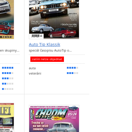
Auto Tip Klassik
len skupiny…
speciál časopisu AutoTip o…
zatím nelze objednat
auta
90 %
80 %
veteráni
80 %
60 %
50 %
30 %
20 %