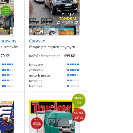
Caravans
Caravan
ho cestování
časopis pro majitele obytných…
570 Kč
499 Kč
Roční předplatné od:
karavany
90 %
100 %
cestování
60 %
90 %
auto & moto
50 %
70 %
kemping
50 %
40 %
technika
40 %
20 %
DÁREK
6 x
SLEVA
28 %