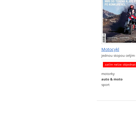
Motocykl
jednou stopou celým
zatím nelze objedna
motorky
auto & moto
sport