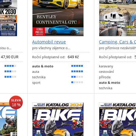
Automobil revue
Camping, Cars & 
pisu o…
pro všechny zájemce o…
pro příznivce nezávislé
47,90 EUR
649 Kč
Roční předplatné od:
Roční předplatné od:
auto & moto
karavany
80 %
100 %
auta
cestování
50 %
90 %
technika
příroda
50 %
30 %
sport
auto & moto
20 %
technika
SLEVA
18 %