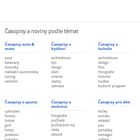
Časopisy a noviny podle témat
Časopisy auto &
Časopisy o
Časopisy o
moto
bydlení
kultuře
auta
architektura
architektura
karavany
byt
design
motorky
design
film
nákladní automobily
dům
fotografie
tuning
interiér
historie
veteráni
reality
hudba
zahrada
kulturní program
Časopisy o sportu
Časopisy o
Časopisy pro děti
technice
cyklistika
kočky
fotografie
fitness
komiks
počítače
fotbal
mládež
počítačové hry
golf
pes
věda
hokej
pohádky
zbraně
jezdectví
teenager
turistika
zvířata