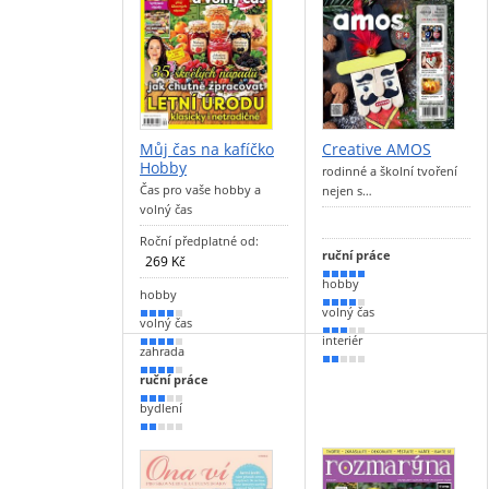
Můj čas na kafíčko
Creative AMOS
Hobby
rodinné a školní tvoření
Čas pro vaše hobby a
nejen s…
volný čas
Roční předplatné od:
ruční práce
269 Kč
100 %
hobby
hobby
80 %
volný čas
80 %
volný čas
60 %
interiér
80 %
zahrada
30 %
70 %
ruční práce
50 %
bydlení
30 %