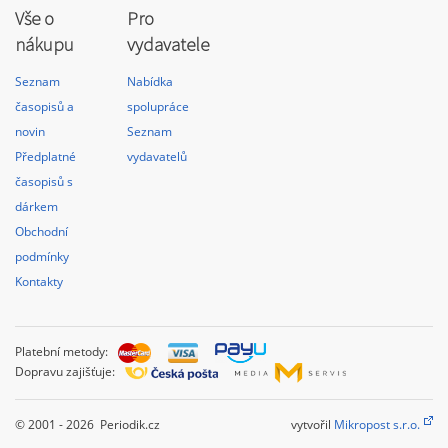
Vše o
Pro
nákupu
vydavatele
Seznam
Nabídka
časopisů a
spolupráce
novin
Seznam
Předplatné
vydavatelů
časopisů s
dárkem
Obchodní
podmínky
Kontakty
Platební metody:
Dopravu zajišťuje:
© 2001 - 2026 Periodik.cz
vytvořil
Mikropost s.r.o.