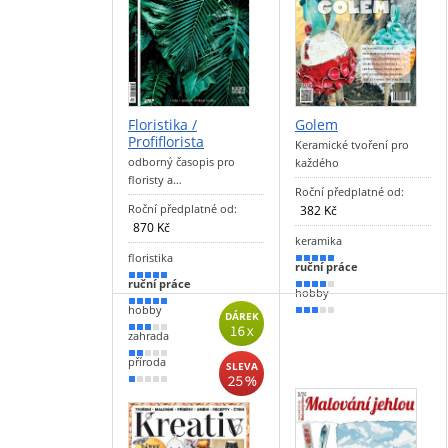
Floristika /
Golem
Profiflorista
Keramické tvoření pro
odborný časopis pro
každého
floristy a…
Roční předplatné od:
Roční předplatné od:
382 Kč
870 Kč
keramika
floristika
100 %
ruční práce
100 %
ruční práce
80 %
hobby
90 %
hobby
60 %
DÁREK
16 x
60 %
zahrada
40 %
příroda
SLEVA
25 %
20 %