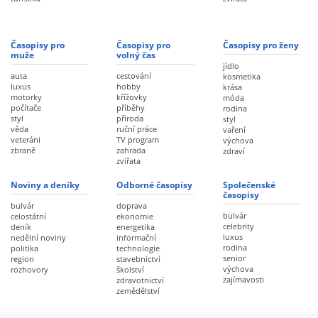
Časopisy pro
Časopisy pro
Časopisy pro ženy
muže
volný čas
jídlo
auta
cestování
kosmetika
luxus
hobby
krása
motorky
křížovky
móda
počítače
příběhy
rodina
styl
příroda
styl
věda
ruční práce
vaření
veteráni
TV program
výchova
zbraně
zahrada
zdraví
zvířata
Noviny a deníky
Odborné časopisy
Společenské
časopisy
bulvár
doprava
bulvár
celostátní
ekonomie
celebrity
deník
energetika
luxus
nedělní noviny
informační
rodina
politika
technologie
senior
region
stavebnictví
výchova
rozhovory
školství
zajímavosti
zdravotnictví
zemědělství