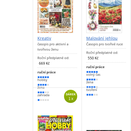
Kreativ
Malování jehlou
časopis pro aktivní a
Časopis pro tvořivé ruce
tvořivou ženu
Roční předplatné od:
Roční předplatné od:
550 Kč
669 Kč
ruční práce
ruční práce
90 %
volný čas
90 %
hobby
80 %
žena
80 %
žena
70 %
tvoření
60 %
DÁREK
zahrada
60 %
1 x
20 %