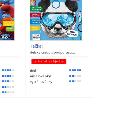
Tečka!
dětský časopis podporující…
zatím nelze objednat
děti
80 %
90 %
omalovánky
70 %
40 %
vystřihovánky
60 %
30 %
40 %
30 %