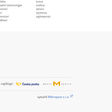
etika
luxus
mační technologie
rodina
nictví
senior
ví
výchova
tnictví
zajímavosti
ělství
zajišťuje:
vytvořil
Mikropost s.r.o.