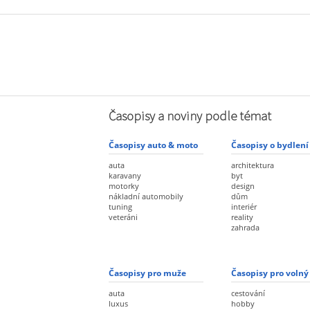
Časopisy a noviny podle témat
Časopisy auto & moto
Časopisy o bydlení
auta
architektura
karavany
byt
motorky
design
nákladní automobily
dům
tuning
interiér
veteráni
reality
zahrada
Časopisy pro muže
Časopisy pro volný
auta
cestování
luxus
hobby