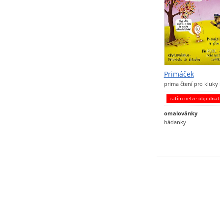
Primáček
prima čtení pro kluky 
zatím nelze objedna
omalovánky
hádanky