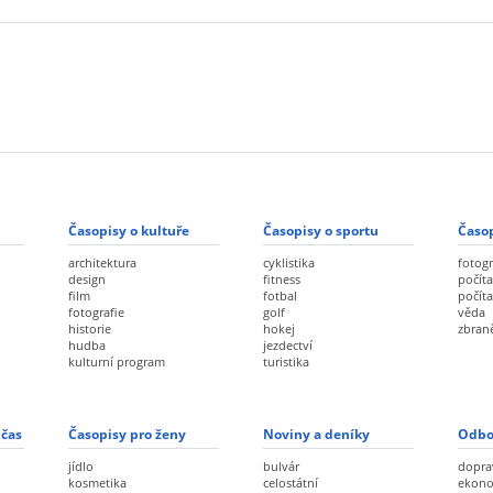
Časopisy o kultuře
Časopisy o sportu
Časop
architektura
cyklistika
fotogr
design
fitness
počíta
film
fotbal
počít
fotografie
golf
věda
historie
hokej
zbran
hudba
jezdectví
kulturní program
turistika
 čas
Časopisy pro ženy
Noviny a deníky
Odbo
jídlo
bulvár
dopra
kosmetika
celostátní
ekon