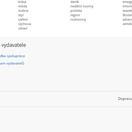
krása
deník
energ
móda
nedělní noviny
infor
rodina
politika
staveb
styl
region
školst
vaření
rozhovory
zdravo
výchova
zeměd
zdraví
 vydavatele
dka spolupráce
am vydavatelů
Dopravu 