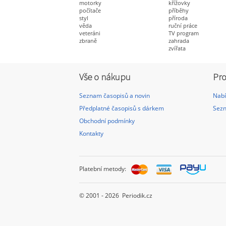
motorky
křížovky
počítače
příběhy
styl
příroda
věda
ruční práce
veteráni
TV program
zbraně
zahrada
zvířata
Vše o nákupu
Pro
Seznam časopisů a novin
Nabí
Předplatné časopisů s dárkem
Sezn
Obchodní podmínky
Kontakty
Platební metody:
© 2001 - 2026 Periodik.cz