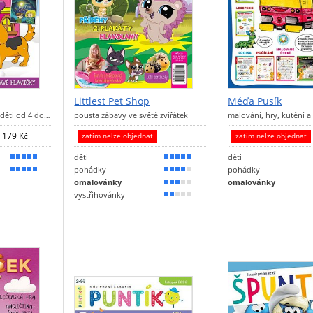
Littlest Pet Shop
Méďa Pusík
 děti od 4 do…
pousta zábavy ve světě zvířátek
malování, hry, kutění 
179 Kč
zatím nelze objednat
zatím nelze objednat
děti
děti
100 %
100 %
pohádky
pohádky
100 %
80 %
omalovánky
omalovánky
50 %
vystřihovánky
40 %