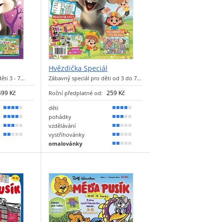
Hvězdička Speciál
ěti 3 - 7…
Zábavný speciál pro děti od 3 do 7…
499 Kč
259 Kč
Roční předplatné od:
děti
80 %
80 %
pohádky
70 %
60 %
vzdělávání
60 %
40 %
vystřihovánky
40 %
40 %
omalovánky
30 %