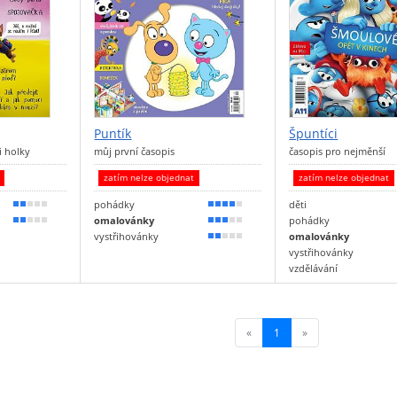
Puntík
Špuntíci
i holky
můj první časopis
časopis pro nejměnší
t
zatím nelze objednat
zatím nelze objednat
pohádky
děti
40 %
80 %
omalovánky
pohádky
30 %
50 %
vystřihovánky
omalovánky
40 %
vystřihovánky
vzdělávání
«
1
(current)
»