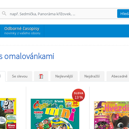
Hled
Odborné časopisy
novinky z vašeho oboru
 s omalovánkami
í
Se slevou
Nejlevnější
Nejdražší
Abecedně
SLEVA
13 %