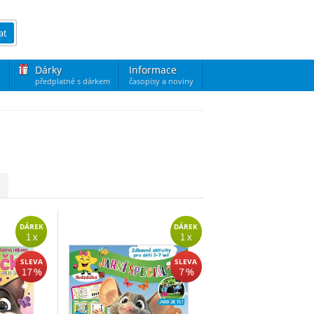
at
Dárky
Informace
předplatné s dárkem
časopisy a noviny
DÁREK
DÁREK
1 x
1 x
SLEVA
SLEVA
17 %
7 %