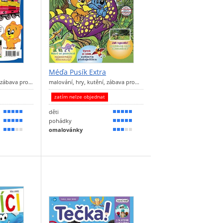
Méďa Pusík Extra
a zábava pro…
malování, hry, kutění, zábava pro…
zatím nelze objednat
děti
100 %
100 %
pohádky
100 %
100 %
omalovánky
50 %
50 %