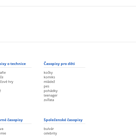
isy o technice
Časopisy pro děti
afie
kočky
če
komiks
ačové hry
mládež
pes
ě
pohádky
teenager
zvířata
rné časopisy
Společenské časopisy
va
bulvár
omie
celebrity