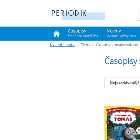
Časopisy
Noviny
čtení pro volný čas
vychází každý den
(current)
Úvodní stránka
Téma
Časopisy s omalovánkami
Časopisy
Nejprodávanějš