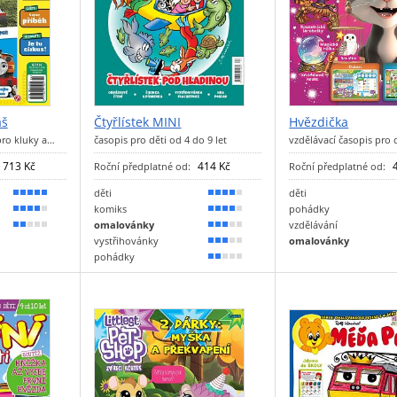
áš
Čtyřlístek MINI
Hvězdička
pro kluky a…
časopis pro děti od 4 do 9 let
vzdělávací časopis pro d
713 Kč
414 Kč
Roční předplatné od:
Roční předplatné od:
děti
děti
100 %
80 %
komiks
pohádky
80 %
70 %
omalovánky
vzdělávání
40 %
60 %
vystřihovánky
omalovánky
50 %
pohádky
40 %