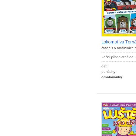
Lokomotiva Tom
časopis o mašinkách 
Roční předplatné od:
děti
pohádky
omalovánky