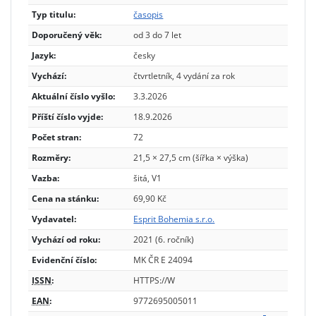
Typ titulu:
časopis
Doporučený věk:
od 3 do 7 let
Jazyk:
česky
Vychází:
čtvrtletník, 4 vydání za rok
Aktuální číslo vyšlo:
3.3.2026
Příští číslo vyjde:
18.9.2026
Počet stran:
72
Rozměry:
21,5 × 27,5 cm (šířka × výška)
Vazba:
šitá, V1
Cena na stánku:
69,90 Kč
Vydavatel:
Esprit Bohemia s.r.o.
Vychází od roku:
2021 (6. ročník)
Evidenční číslo:
MK ČR E 24094
ISSN
:
HTTPS://W
EAN
:
9772695005011