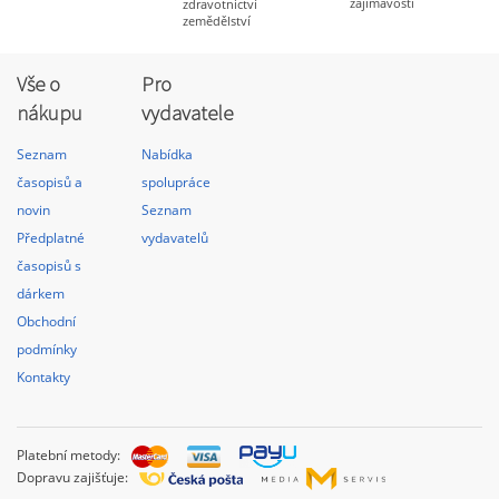
zajímavosti
zdravotnictví
zemědělství
Vše o
Pro
nákupu
vydavatele
Seznam
Nabídka
časopisů a
spolupráce
novin
Seznam
Předplatné
vydavatelů
časopisů s
dárkem
Obchodní
podmínky
Kontakty
Platební metody:
Dopravu zajišťuje: