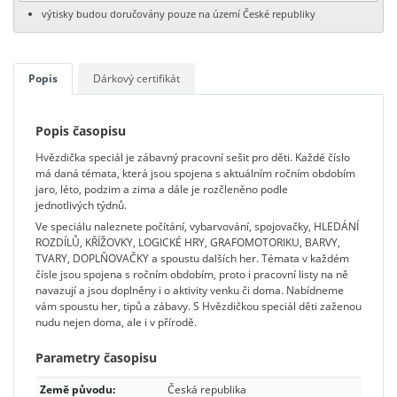
výtisky budou doručovány pouze na území České republiky
Popis
Dárkový certifikát
Popis časopisu
Hvězdička speciál je zábavný pracovní sešit pro děti. Každé číslo
má daná témata, která jsou spojena s aktuálním ročním obdobím
jaro, léto, podzim a zima a dále je rozčleněno podle
jednotlivých týdnů.
Ve speciálu naleznete počítání, vybarvování, spojovačky, HLEDÁNÍ
ROZDÍLŮ, KŘÍŽOVKY, LOGICKÉ HRY, GRAFOMOTORIKU, BARVY,
TVARY, DOPLŇOVAČKY a spoustu dalších her. Témata v každém
čísle jsou spojena s ročním obdobím, proto i pracovní listy na ně
navazují a jsou doplněny i o aktivity venku či doma. Nabídneme
vám spoustu her, tipů a zábavy. S Hvězdičkou speciál děti zaženou
nudu nejen doma, ale i v přírodě.
Parametry časopisu
Země původu:
Česká republika