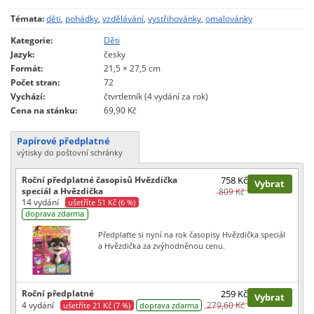
Témata:
děti
,
pohádky
,
vzdělávání
,
vystřihovánky
,
omalovánky
Kategorie:
Děti
Jazyk:
česky
Formát:
21,5 × 27,5 cm
Počet stran:
72
Vychází:
čtvrtletník (4 vydání za rok)
Cena na stánku:
69,90 Kč
Papírové předplatné
výtisky do poštovní schránky
Roční předplatné časopisů Hvězdička
758 Kč
Vybrat
speciál a Hvězdička
809 Kč
14 vydání
ušetříte 51 Kč (6 %)
doprava zdarma
Předplaťte si nyní na rok časopisy Hvězdička speciál
a Hvězdička za zvýhodněnou cenu.
Roční předplatné
259 Kč
Vybrat
4 vydání
279,60 Kč
ušetříte 21 Kč (7 %)
doprava zdarma