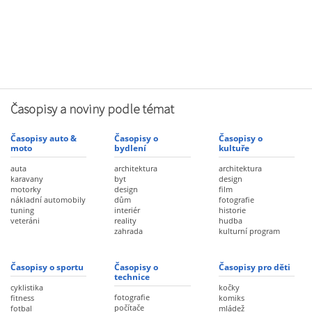
Časopisy a noviny podle témat
Časopisy auto &
Časopisy o
Časopisy o
moto
bydlení
kultuře
auta
architektura
architektura
karavany
byt
design
motorky
design
film
nákladní automobily
dům
fotografie
tuning
interiér
historie
veteráni
reality
hudba
zahrada
kulturní program
Časopisy o sportu
Časopisy o
Časopisy pro děti
technice
cyklistika
kočky
fotografie
fitness
komiks
počítače
fotbal
mládež