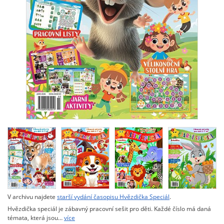
V archivu najdete
starší vydání časopisu Hvězdička Speciál
.
Hvězdička speciál je zábavný pracovní sešit pro děti. Každé číslo má daná
témata, která jsou…
více