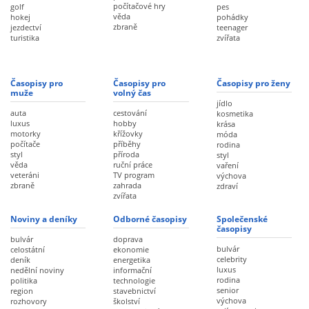
počítačové hry
golf
pes
věda
hokej
pohádky
zbraně
jezdectví
teenager
turistika
zvířata
Časopisy pro
Časopisy pro
Časopisy pro ženy
muže
volný čas
jídlo
auta
cestování
kosmetika
luxus
hobby
krása
motorky
křížovky
móda
počítače
příběhy
rodina
styl
příroda
styl
věda
ruční práce
vaření
veteráni
TV program
výchova
zbraně
zahrada
zdraví
zvířata
Noviny a deníky
Odborné časopisy
Společenské
časopisy
bulvár
doprava
bulvár
celostátní
ekonomie
celebrity
deník
energetika
luxus
nedělní noviny
informační
rodina
politika
technologie
senior
region
stavebnictví
výchova
rozhovory
školství