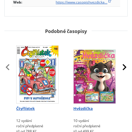
Web:
https://www.casopishvezdicka…
Podobné časopisy
Čtyřlístek
Hvězdička
12 vydání
10 vydání
roční předplatné
roční předplatné
již od 788 Kč
již od 499 Kč