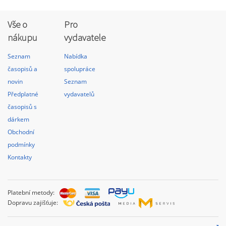
Vše o
Pro
nákupu
vydavatele
Seznam
Nabídka
časopisů a
spolupráce
novin
Seznam
Předplatné
vydavatelů
časopisů s
dárkem
Obchodní
podmínky
Kontakty
Platební metody:
Dopravu zajišťuje: