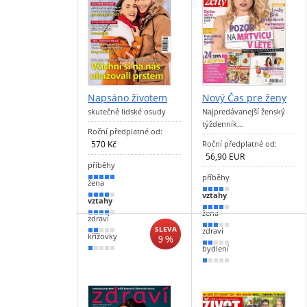
Napsáno životem
Nový Čas pre ženy
skutečné lidské osudy
Najpredávanejší ženský
týždenník…
Roční předplatné od:
570 Kč
Roční předplatné od:
56,90 EUR
příběhy
příběhy
90 %
žena
80 %
vztahy
80 %
vztahy
70 %
žena
80 %
zdraví
50 %
SLEVA
zdraví
30 %
křížovky
9 %
30 %
bydlení
10 %
20 %