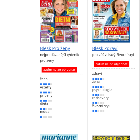
Blesk Pro ženy
Blesk Zdraví
nejprodávanější týdeník
pro váš zdravý životní styl
pro ženy
zatím nelze objednat
zatím nelze objednat
zdraví
žena
80 %
žena
80 %
vztahy
70 %
psychologie
70 %
příběhy
50 %
rozhovory
50 %
dieta
40 %
životní styl
30 %
móda
40 %
20 %