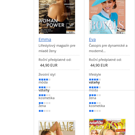
Emma
Eva
Lifestylový magazín pre
Časopis pre dynamické a
mladé ženy
moderné…
Roční předplatné od:
Roční předplatné od:
44,90 EUR
44,90 EUR
životní styl
lifestyle
80 %
70 %
móda
vztahy
60 %
70 %
vztahy
móda
60 %
60 %
kosmetika
žena
40 %
50 %
žena
kosmetika
30 %
40 %