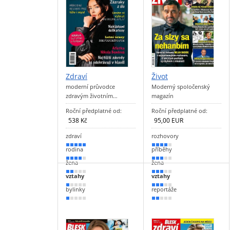
Zdraví
Život
moderní průvodce
Moderný spoločenský
zdravým životním…
magazín
Roční předplatné od:
Roční předplatné od:
538 Kč
95,00 EUR
zdraví
rozhovory
100 %
70 %
rodina
příběhy
80 %
60 %
žena
žena
40 %
50 %
vztahy
vztahy
20 %
50 %
bylinky
reportáže
10 %
40 %