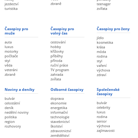
zbraně
jezdectví
teenager
turistika
zvířata
Časopisy pro
Časopisy pro
Časopisy pro ženy
muže
volný čas
jídlo
auta
cestování
kosmetika
luxus
hobby
krása
motorky
křížovky
móda
počítače
příběhy
rodina
styl
příroda
styl
věda
ruční práce
vaření
veteráni
TV program
výchova
zbraně
zahrada
zdraví
zvířata
Noviny a deníky
Odborné časopisy
Společenské
časopisy
bulvár
doprava
bulvár
celostátní
ekonomie
celebrity
deník
energetika
luxus
nedělní noviny
informační
rodina
politika
technologie
senior
region
stavebnictví
výchova
rozhovory
školství
zajímavosti
zdravotnictví
zemědělství