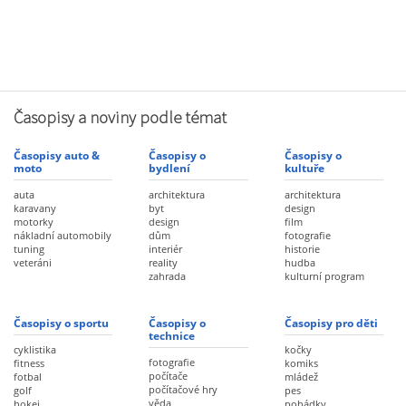
Časopisy a noviny podle témat
Časopisy auto &
Časopisy o
Časopisy o
moto
bydlení
kultuře
auta
architektura
architektura
karavany
byt
design
motorky
design
film
nákladní automobily
dům
fotografie
tuning
interiér
historie
veteráni
reality
hudba
zahrada
kulturní program
Časopisy o sportu
Časopisy o
Časopisy pro děti
technice
cyklistika
kočky
fotografie
fitness
komiks
počítače
fotbal
mládež
počítačové hry
golf
pes
věda
hokej
pohádky