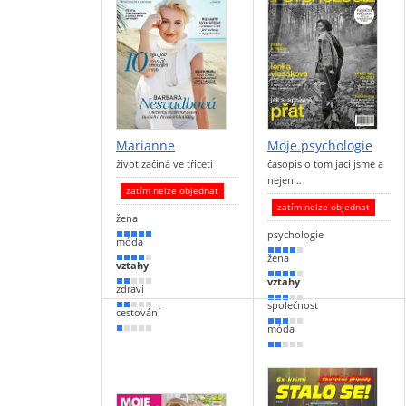
Marianne
Moje psychologie
život začíná ve třiceti
časopis o tom jací jsme a
nejen…
zatím nelze objednat
zatím nelze objednat
žena
psychologie
90 %
móda
80 %
žena
70 %
vztahy
70 %
vztahy
40 %
zdraví
60 %
společnost
30 %
cestování
50 %
móda
20 %
30 %