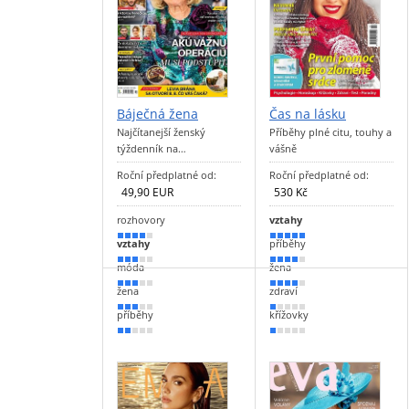
Báječná žena
Čas na lásku
Najčítanejší ženský
Příběhy plné citu, touhy a
týždenník na…
vášně
Roční předplatné od:
Roční předplatné od:
49,90 EUR
530 Kč
rozhovory
vztahy
70 %
100 %
vztahy
příběhy
60 %
80 %
móda
žena
50 %
70 %
žena
zdraví
50 %
20 %
příběhy
křížovky
40 %
10 %