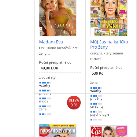
Madam Eva
Můj čas na kafíčko
Pro ženy
Exkluzívny mesačník pre
časopis, který ženám
ženy,…
rozumí
Roční předplatné od:
Roční předplatné od:
49,90 EUR
539 Kč
životní styl
žena
80 %
vztahy
80 %
vztahy
70 %
příběhy
60 %
příběhy
60 %
SLEVA
móda
9 %
50 %
celebrity
60 %
žena
40 %
psychologie
40 %
20 %