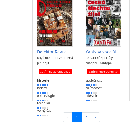
Detektor Revue
Xantypa speciál
když hledat neznamená
tématické speciály
jen najít
časopisu Xantypa
zatím nelze objednat
zatím nelze objednat
historie
společnost
90 %
80 %
hobby
zajímavosti
80 %
60 %
archeologie
historie
60 %
40 %
technika
40 %
volný čas
40 %
«
1
(current)
2
»