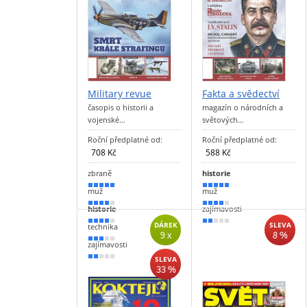
Military revue
Fakta a svědectví
časopis o historii a
magazín o národních a
vojenské…
světových…
Roční předplatné od:
Roční předplatné od:
708 Kč
588 Kč
zbraně
historie
90 %
90 %
muž
muž
80 %
80 %
historie
zajímavosti
70 %
40 %
DÁREK
SLEVA
technika
9 x
8 %
50 %
zajímavosti
30 %
SLEVA
33 %