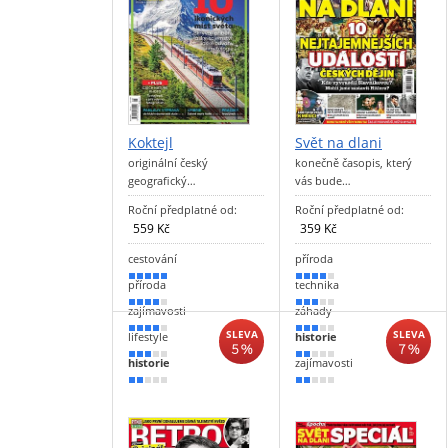
Koktejl
Svět na dlani
originální český
konečně časopis, který
geografický…
vás bude…
Roční předplatné od:
Roční předplatné od:
559 Kč
359 Kč
cestování
příroda
90 %
70 %
příroda
technika
80 %
60 %
zajímavosti
záhady
70 %
50 %
SLEVA
SLEVA
lifestyle
historie
5 %
7 %
60 %
40 %
historie
zajímavosti
30 %
30 %