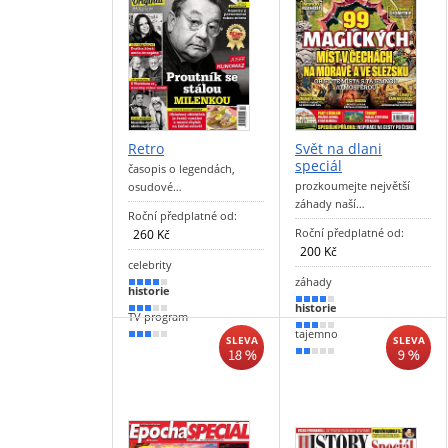
Retro
Svět na dlani
speciál
časopis o legendách,
prozkoumejte největší
osudové…
záhady naší…
Roční předplatné od:
Roční předplatné od:
260 Kč
200 Kč
celebrity
záhady
80 %
historie
70 %
historie
50 %
TV program
60 %
tajemno
50 %
SLEVA
SLEVA
18 %
9 %
40 %