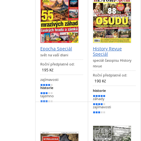
Epocha Speciál
History Revue
Speciál
svět na vaší dlani
speciál časopisu History
Roční předplatné od:
revue
195 Kč
Roční předplatné od:
zajímavosti
190 Kč
80 %
historie
historie
60 %
tajemno
90 %
záhady
50 %
80 %
zajímavosti
50 %