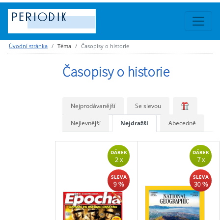
Úvodní stránka
Téma
Časopisy o historie
Časopisy o historie
Nejprodávanější
Se slevou
Nejlevnější
Nejdražší
Abecedně
DÁREK
DÁREK
2 x
7 x
SLEVA
SLEVA
9 %
30 %