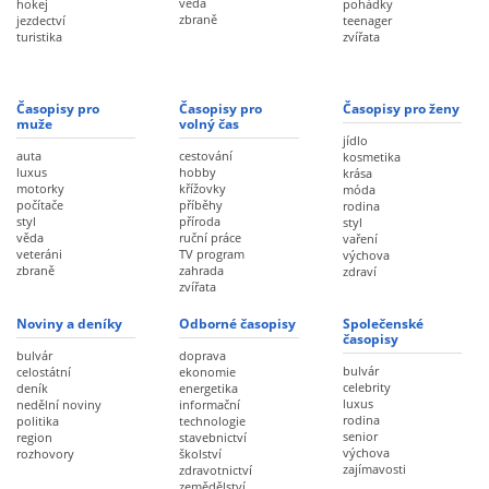
věda
hokej
pohádky
zbraně
jezdectví
teenager
turistika
zvířata
Časopisy pro
Časopisy pro
Časopisy pro ženy
muže
volný čas
jídlo
auta
cestování
kosmetika
luxus
hobby
krása
motorky
křížovky
móda
počítače
příběhy
rodina
styl
příroda
styl
věda
ruční práce
vaření
veteráni
TV program
výchova
zbraně
zahrada
zdraví
zvířata
Noviny a deníky
Odborné časopisy
Společenské
časopisy
bulvár
doprava
bulvár
celostátní
ekonomie
celebrity
deník
energetika
luxus
nedělní noviny
informační
rodina
politika
technologie
senior
region
stavebnictví
výchova
rozhovory
školství
zajímavosti
zdravotnictví
zemědělství