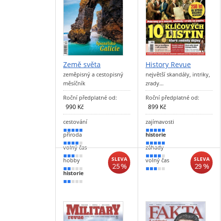
Země světa
History Revue
zeměpisný a cestopisný
největší skandály, intriky,
měsíčník
zrady…
Roční předplatné od:
Roční předplatné od:
990 Kč
899 Kč
cestování
zajímavosti
90 %
100 %
příroda
historie
70 %
90 %
volný čas
záhady
50 %
80 %
SLEVA
SLEVA
hobby
volný čas
25 %
29 %
40 %
60 %
historie
30 %