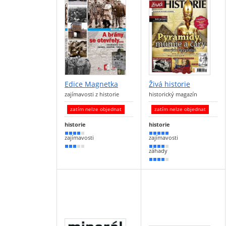
Edice Magnetka
Živá historie
zajímavosti z historie
historický magazín
zatím nelze objednat
zatím nelze objednat
historie
historie
80 %
100 %
zajímavosti
zajímavosti
60 %
80 %
záhady
70 %