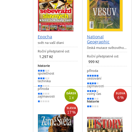
Epocha
National
Geographic
svět na vaší dlani
česká mutace světového…
Roční předplatné od:
Roční předplatné od:
1.297 Kč
999 Kč
historie
příroda
60 %
společnost
90 %
cestování
50 %
technika
80 %
zajímavosti
40 %
příroda
70 %
volný čas
DÁREK
SLEVA
30 %
zajímavosti
1 x
6 %
60 %
historie
20 %
30 %
SLEVA
17 %