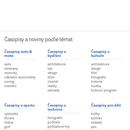
Časopisy a noviny podle témat
Časopisy auto &
Časopisy o
Časopisy o
moto
bydlení
kultuře
auta
architektura
architektura
karavany
byt
design
motorky
design
film
nákladní automobily
dům
fotografie
tuning
interiér
historie
veteráni
reality
hudba
zahrada
kulturní program
Časopisy o sportu
Časopisy o
Časopisy pro děti
technice
cyklistika
kočky
fotografie
fitness
komiks
počítače
fotbal
mládež
počítačové hry
golf
pes