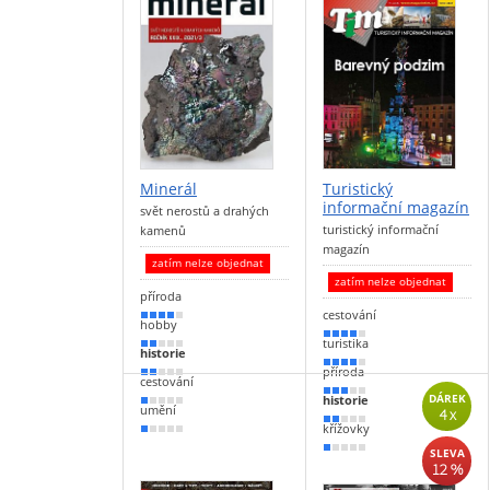
Minerál
Turistický
informační magazín
svět nerostů a drahých
turistický informační
kamenů
magazín
zatím nelze objednat
zatím nelze objednat
příroda
cestování
70 %
hobby
80 %
turistika
40 %
historie
70 %
příroda
30 %
cestování
60 %
historie
DÁREK
20 %
umění
4 x
30 %
křížovky
20 %
10 %
SLEVA
12 %