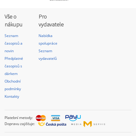
Vše o
Pro
nákupu
vydavatele
Seznam
Nabídka
časopisů a
spolupráce
novin
Seznam
Předplatné
vydavatelů
časopisů s
dárkem
Obchodní
podmínky
Kontakty
Platební metody:
Dopravu zajišťuje: