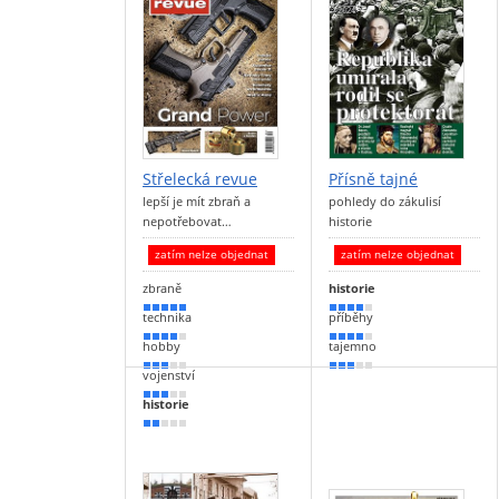
Střelecká revue
Přísně tajné
lepší je mít zbraň a
pohledy do zákulisí
nepotřebovat…
historie
zatím nelze objednat
zatím nelze objednat
zbraně
historie
100 %
80 %
technika
příběhy
70 %
70 %
hobby
tajemno
60 %
60 %
vojenství
60 %
historie
30 %