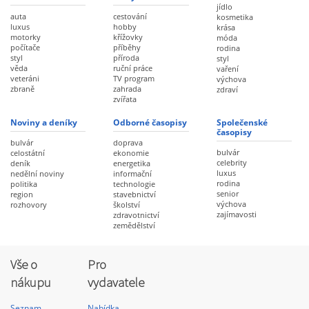
jídlo
auta
cestování
kosmetika
luxus
hobby
krása
motorky
křížovky
móda
počítače
příběhy
rodina
styl
příroda
styl
věda
ruční práce
vaření
veteráni
TV program
výchova
zbraně
zahrada
zdraví
zvířata
Noviny a deníky
Odborné časopisy
Společenské
časopisy
bulvár
doprava
bulvár
celostátní
ekonomie
celebrity
deník
energetika
luxus
nedělní noviny
informační
rodina
politika
technologie
senior
region
stavebnictví
výchova
rozhovory
školství
zajímavosti
zdravotnictví
zemědělství
Vše o
Pro
nákupu
vydavatele
Seznam
Nabídka