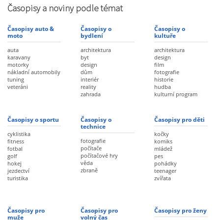
Časopisy a noviny podle témat
Časopisy auto &
Časopisy o
Časopisy o
moto
bydlení
kultuře
auta
architektura
architektura
karavany
byt
design
motorky
design
film
nákladní automobily
dům
fotografie
tuning
interiér
historie
veteráni
reality
hudba
zahrada
kulturní program
Časopisy o sportu
Časopisy o
Časopisy pro děti
technice
cyklistika
kočky
fotografie
fitness
komiks
počítače
fotbal
mládež
počítačové hry
golf
pes
věda
hokej
pohádky
zbraně
jezdectví
teenager
turistika
zvířata
Časopisy pro
Časopisy pro
Časopisy pro ženy
muže
volný čas