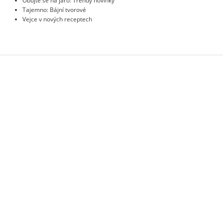
Obujte se na jaro: Trendy novinky
Tajemno: Bájní tvorové
Vejce v nových receptech