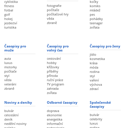
cyklistika
kočky
fotografie
fitness
komiks
počítače
fotbal
mládež
počítačové hry
golf
pes
věda
hokej
pohádky
zbraně
jezdectví
teenager
turistika
zvířata
Časopisy pro
Časopisy pro
Časopisy pro ženy
muže
volný čas
jídlo
auta
cestování
kosmetika
luxus
hobby
krása
motorky
křížovky
móda
počítače
příběhy
rodina
styl
příroda
styl
věda
ruční práce
vaření
veteráni
TV program
výchova
zbraně
zahrada
zdraví
zvířata
Noviny a deníky
Odborné časopisy
Společenské
časopisy
bulvár
doprava
bulvár
celostátní
ekonomie
celebrity
deník
energetika
luxus
nedělní noviny
informační
rodina
politika
technologie