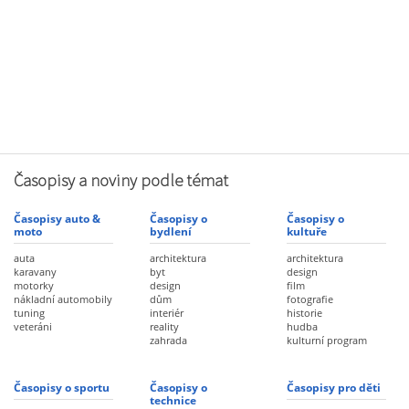
Časopisy a noviny podle témat
Časopisy auto &
Časopisy o
Časopisy o
moto
bydlení
kultuře
auta
architektura
architektura
karavany
byt
design
motorky
design
film
nákladní automobily
dům
fotografie
tuning
interiér
historie
veteráni
reality
hudba
zahrada
kulturní program
Časopisy o sportu
Časopisy o
Časopisy pro děti
technice