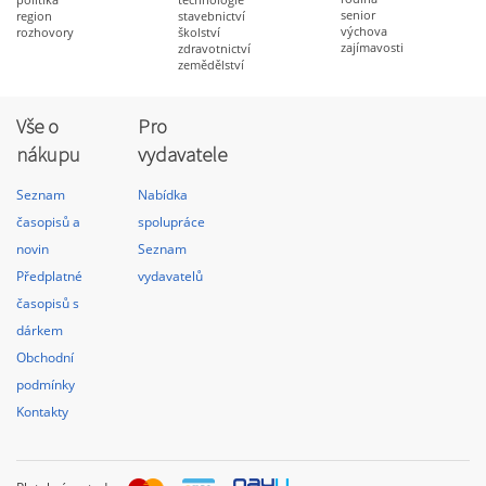
senior
region
stavebnictví
výchova
rozhovory
školství
zajímavosti
zdravotnictví
zemědělství
Vše o
Pro
nákupu
vydavatele
Seznam
Nabídka
časopisů a
spolupráce
novin
Seznam
Předplatné
vydavatelů
časopisů s
dárkem
Obchodní
podmínky
Kontakty