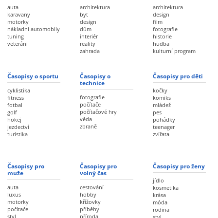
auta
architektura
architektura
karavany
byt
design
motorky
design
film
nákladní automobily
dům
fotografie
tuning
interiér
historie
veteráni
reality
hudba
zahrada
kulturní program
Časopisy o sportu
Časopisy o
Časopisy pro děti
technice
cyklistika
kočky
fotografie
fitness
komiks
počítače
fotbal
mládež
počítačové hry
golf
pes
věda
hokej
pohádky
zbraně
jezdectví
teenager
turistika
zvířata
Časopisy pro
Časopisy pro
Časopisy pro ženy
muže
volný čas
jídlo
auta
cestování
kosmetika
luxus
hobby
krása
motorky
křížovky
móda
počítače
příběhy
rodina
styl
příroda
styl