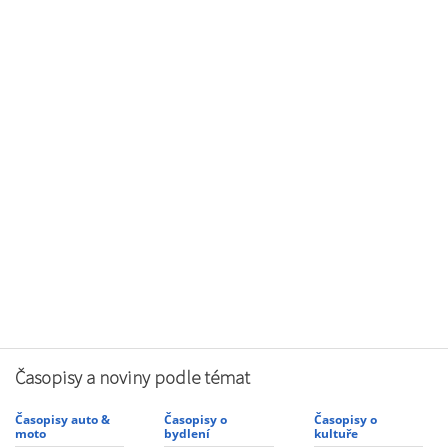
Časopisy a noviny podle témat
Časopisy auto &
Časopisy o
Časopisy o
moto
bydlení
kultuře