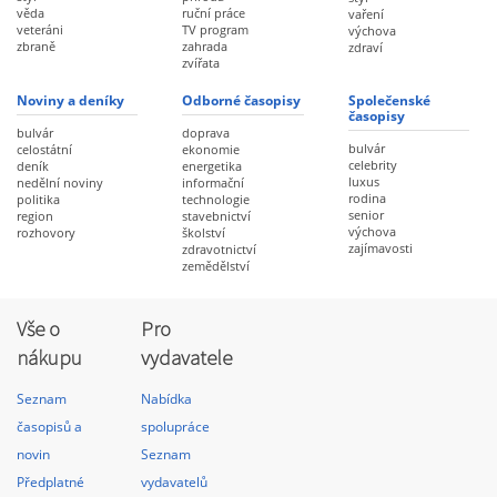
věda
ruční práce
vaření
veteráni
TV program
výchova
zbraně
zahrada
zdraví
zvířata
Noviny a deníky
Odborné časopisy
Společenské
časopisy
bulvár
doprava
bulvár
celostátní
ekonomie
celebrity
deník
energetika
luxus
nedělní noviny
informační
rodina
politika
technologie
senior
region
stavebnictví
výchova
rozhovory
školství
zajímavosti
zdravotnictví
zemědělství
Vše o
Pro
nákupu
vydavatele
Seznam
Nabídka
časopisů a
spolupráce
novin
Seznam
Předplatné
vydavatelů