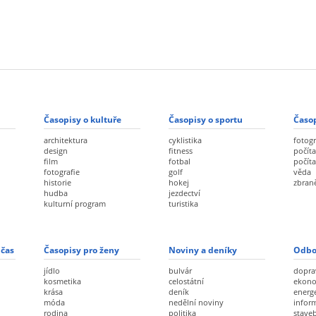
Časopisy o kultuře
Časopisy o sportu
Časop
architektura
cyklistika
fotogr
design
fitness
počíta
film
fotbal
počít
fotografie
golf
věda
historie
hokej
zbran
hudba
jezdectví
kulturní program
turistika
 čas
Časopisy pro ženy
Noviny a deníky
Odbo
jídlo
bulvár
dopra
kosmetika
celostátní
ekon
krása
deník
energ
móda
nedělní noviny
infor
rodina
politika
staveb