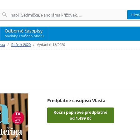
Hled
Odborné časopisy
novinky z vašeho oboru
asta
Ročník 2020
Vydání č. 18/2020
Předplatné časopisu Vlasta
Roční papírové předplatné
od 1.499 Kč