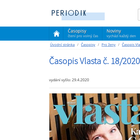
Časopisy
Noviny
čtení pro volný čas
vychází každý den
(current)
Úvodní stránka
Časopisy
Pro ženy
Časopis Vl
Časopis Vlasta č. 18/2020
vydání vyšlo: 29.4.2020