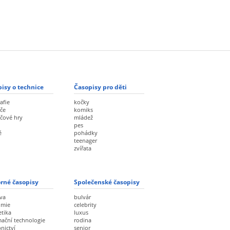
isy o technice
Časopisy pro děti
afie
kočky
če
komiks
ačové hry
mládež
pes
ě
pohádky
teenager
zvířata
rné časopisy
Společenské časopisy
va
bulvár
omie
celebrity
etika
luxus
mační technologie
rodina
nictví
senior