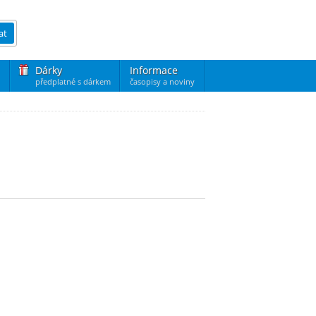
at
Dárky
Informace
předplatné s dárkem
časopisy a noviny