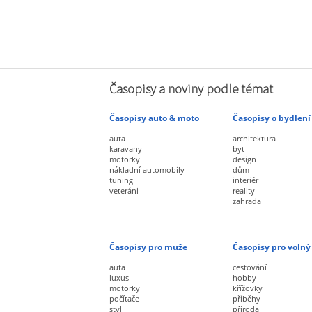
Časopisy a noviny podle témat
Časopisy auto & moto
Časopisy o bydlení
auta
architektura
karavany
byt
motorky
design
nákladní automobily
dům
tuning
interiér
veteráni
reality
zahrada
Časopisy pro muže
Časopisy pro volný
auta
cestování
luxus
hobby
motorky
křížovky
počítače
příběhy
styl
příroda