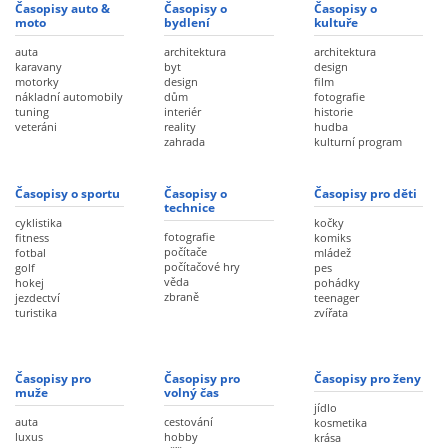
Časopisy auto &
Časopisy o
Časopisy o
moto
bydlení
kultuře
auta
architektura
architektura
karavany
byt
design
motorky
design
film
nákladní automobily
dům
fotografie
tuning
interiér
historie
veteráni
reality
hudba
zahrada
kulturní program
Časopisy o sportu
Časopisy o
Časopisy pro děti
technice
cyklistika
kočky
fotografie
fitness
komiks
počítače
fotbal
mládež
počítačové hry
golf
pes
věda
hokej
pohádky
zbraně
jezdectví
teenager
turistika
zvířata
Časopisy pro
Časopisy pro
Časopisy pro ženy
muže
volný čas
jídlo
auta
cestování
kosmetika
luxus
hobby
krása