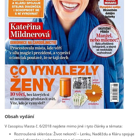
Obsah vydání
V časopisu Vlasta č. 6/2018 najdete mimo jiné i tyto články a témata:
Roztroušená skleróza: Život nekončí – Lenku, Naděždu a Kláru spojuje
stejná diagnóza i schopnost se s ní vyrovnat