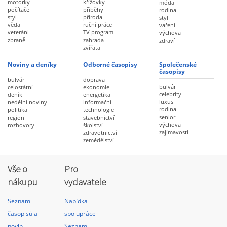
motorky
křížovky
móda
počítače
příběhy
rodina
styl
příroda
styl
věda
ruční práce
vaření
veteráni
TV program
výchova
zbraně
zahrada
zdraví
zvířata
Noviny a deníky
Odborné časopisy
Společenské
časopisy
bulvár
doprava
bulvár
celostátní
ekonomie
celebrity
deník
energetika
luxus
nedělní noviny
informační
rodina
politika
technologie
senior
region
stavebnictví
výchova
rozhovory
školství
zajímavosti
zdravotnictví
zemědělství
Vše o
Pro
nákupu
vydavatele
Seznam
Nabídka
časopisů a
spolupráce
novin
Seznam