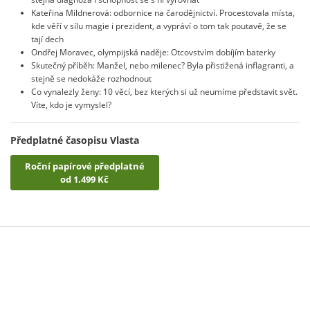
Kateřina Mildnerová: odbornice na čarodějnictví. Procestovala místa,
kde věří v sílu magie i prezident, a vypráví o tom tak poutavě, že se
tají dech
Ondřej Moravec, olympijská naděje: Otcovstvím dobíjím baterky
Skutečný příběh: Manžel, nebo milenec? Byla přistižená inflagranti, a
stejně se nedokáže rozhodnout
Co vynalezly ženy: 10 věcí, bez kterých si už neumíme představit svět.
Víte, kdo je vymyslel?
Předplatné časopisu Vlasta
Roční papírové předplatné
od 1.499 Kč