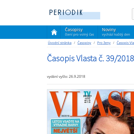
Časopisy
Noviny
čtení pro volný čas
vychází každý den
(current)
Úvodní stránka
Časopisy
Pro ženy
Časopis Vl
Časopis Vlasta č. 39/2018
vydání vyšlo: 26.9.2018