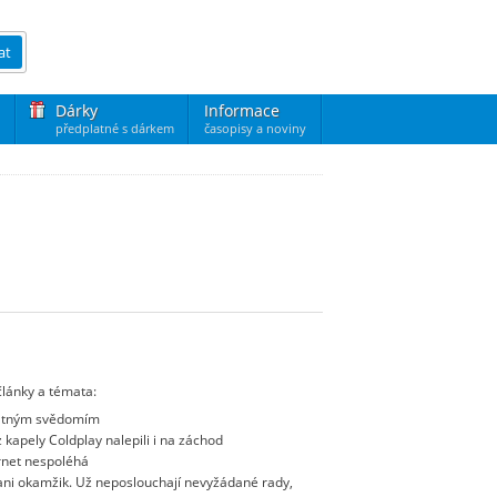
at
Dárky
Informace
předplatné s dárkem
časopisy a noviny
články a témata:
špatným svědomím
 kapely Coldplay nalepili i na záchod
ernet nespoléhá
e ani okamžik. Už neposlouchají nevyžádané rady,