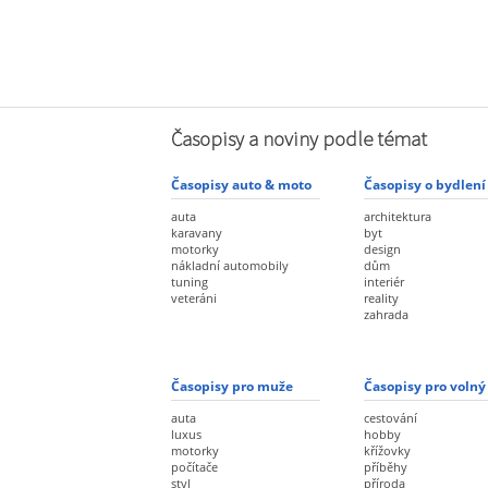
Časopisy a noviny podle témat
Časopisy auto & moto
Časopisy o bydlení
auta
architektura
karavany
byt
motorky
design
nákladní automobily
dům
tuning
interiér
veteráni
reality
zahrada
Časopisy pro muže
Časopisy pro volný
auta
cestování
luxus
hobby
motorky
křížovky
počítače
příběhy
styl
příroda