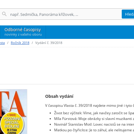
Hled
Odborné časopisy
novinky z vašeho oboru
asta
Ročník 2018
Vydání č. 39/2018
Obsah vydání
V časopisu Vlasta č. 39/2018 najdete mimo jiné i tyto 
Život bez výčitek: Víme, jak navžey zatočit se 
Míla Fürstová: Moje obrázky si slavní muzikanti z
Novinář Stanislav Motl: Lovec nacistů se na int
Matkou po čtyřicítce: Je to záhul, ale nelitujem