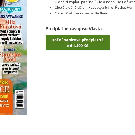
klidně si zaplatí paní na úklid a nebojí se uděla
Chutě a vůně dálek: Recepty z Itálie, Řecka, Fra
Navíc: Podzimní speciál Bydlení
Předplatné časopisu Vlasta
Roční papírové předplatné
od 1.499 Kč