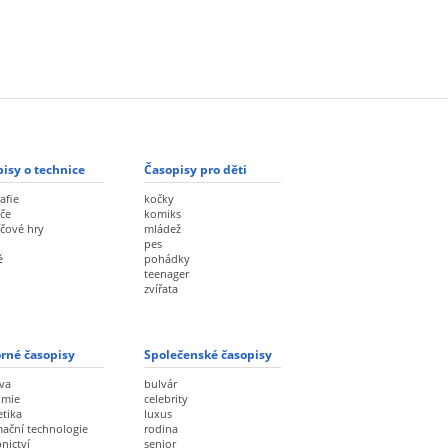
isy o technice
Časopisy pro děti
afie
kočky
če
komiks
ačové hry
mládež
pes
ě
pohádky
teenager
zvířata
rné časopisy
Společenské časopisy
va
bulvár
omie
celebrity
etika
luxus
mační technologie
rodina
nictví
senior