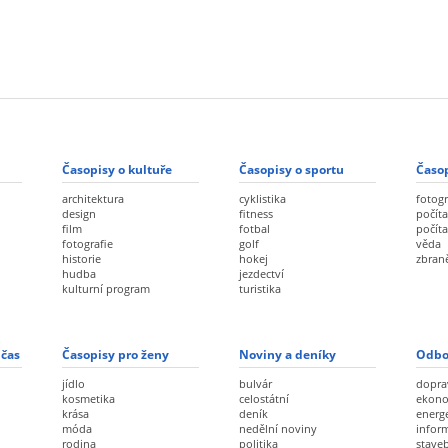
Časopisy o kultuře
Časopisy o sportu
Časop
architektura
cyklistika
fotogr
design
fitness
počíta
film
fotbal
počít
fotografie
golf
věda
historie
hokej
zbran
hudba
jezdectví
kulturní program
turistika
 čas
Časopisy pro ženy
Noviny a deníky
Odbo
jídlo
bulvár
dopra
kosmetika
celostátní
ekon
krása
deník
energ
móda
nedělní noviny
infor
rodina
politika
staveb