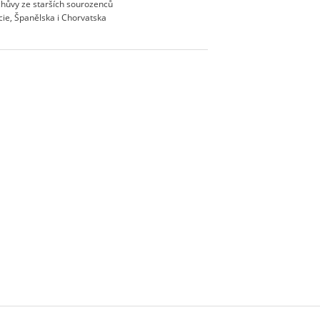
t chůvy ze starších sourozenců
ncie, Španělska i Chorvatska