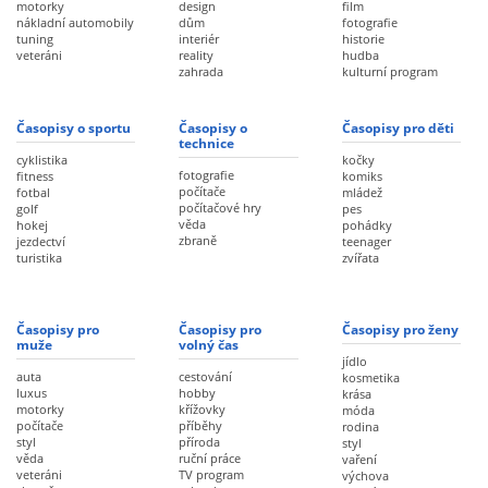
motorky
design
film
nákladní automobily
dům
fotografie
tuning
interiér
historie
veteráni
reality
hudba
zahrada
kulturní program
Časopisy o sportu
Časopisy o
Časopisy pro děti
technice
cyklistika
kočky
fotografie
fitness
komiks
počítače
fotbal
mládež
počítačové hry
golf
pes
věda
hokej
pohádky
zbraně
jezdectví
teenager
turistika
zvířata
Časopisy pro
Časopisy pro
Časopisy pro ženy
muže
volný čas
jídlo
auta
cestování
kosmetika
luxus
hobby
krása
motorky
křížovky
móda
počítače
příběhy
rodina
styl
příroda
styl
věda
ruční práce
vaření
veteráni
TV program
výchova