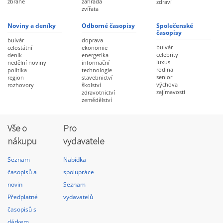
zbraně
zahrada
zdraví
zvířata
Noviny a deníky
Odborné časopisy
Společenské
časopisy
bulvár
doprava
bulvár
celostátní
ekonomie
celebrity
deník
energetika
luxus
nedělní noviny
informační
rodina
politika
technologie
senior
region
stavebnictví
výchova
rozhovory
školství
zajímavosti
zdravotnictví
zemědělství
Vše o
Pro
nákupu
vydavatele
Seznam
Nabídka
časopisů a
spolupráce
novin
Seznam
Předplatné
vydavatelů
časopisů s
dárkem