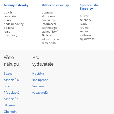
Noviny a deníky
Odborné časopisy
Společenské
časopisy
bulvár
doprava
bulvár
celostátní
ekonomie
celebrity
deník
energetika
luxus
nedělní noviny
informační
rodina
politika
technologie
senior
region
stavebnictví
výchova
rozhovory
školství
zajímavosti
zdravotnictví
zemědělství
Vše o
Pro
nákupu
vydavatele
Seznam
Nabídka
časopisů a
spolupráce
novin
Seznam
Předplatné
vydavatelů
časopisů s
dárkem
Obchodní