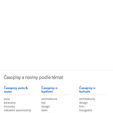
Časopisy a noviny podle témat
Časopisy auto &
Časopisy o
Časopisy o
moto
bydlení
kultuře
auta
architektura
architektura
karavany
byt
design
motorky
design
film
nákladní automobily
dům
fotografie