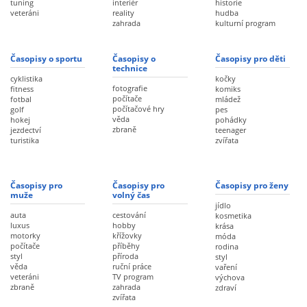
tuning
interiér
historie
veteráni
reality
hudba
zahrada
kulturní program
Časopisy o sportu
Časopisy o
Časopisy pro děti
technice
cyklistika
kočky
fotografie
fitness
komiks
počítače
fotbal
mládež
počítačové hry
golf
pes
věda
hokej
pohádky
zbraně
jezdectví
teenager
turistika
zvířata
Časopisy pro
Časopisy pro
Časopisy pro ženy
muže
volný čas
jídlo
auta
cestování
kosmetika
luxus
hobby
krása
motorky
křížovky
móda
počítače
příběhy
rodina
styl
příroda
styl
věda
ruční práce
vaření
veteráni
TV program
výchova
zbraně
zahrada
zdraví
zvířata