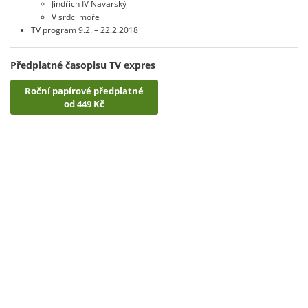
Jindřich IV Navarský
V srdci moře
TV program 9.2. – 22.2.2018
Předplatné časopisu TV expres
Roční papírové předplatné
od 449 Kč