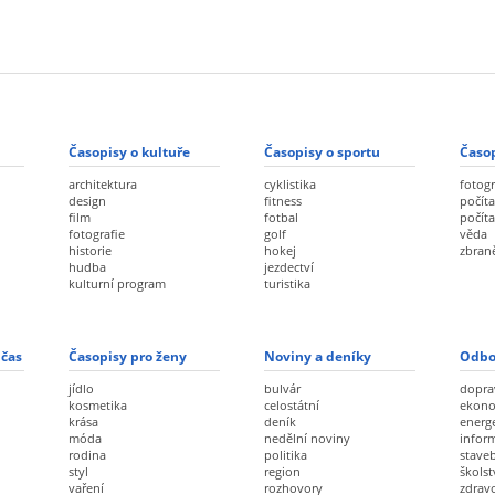
Časopisy o kultuře
Časopisy o sportu
Časop
architektura
cyklistika
fotogr
design
fitness
počíta
film
fotbal
počít
fotografie
golf
věda
historie
hokej
zbran
hudba
jezdectví
kulturní program
turistika
 čas
Časopisy pro ženy
Noviny a deníky
Odbo
jídlo
bulvár
dopra
kosmetika
celostátní
ekon
krása
deník
energ
móda
nedělní noviny
infor
rodina
politika
staveb
styl
region
školst
vaření
rozhovory
zdravo