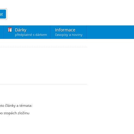
at
Dárky
Informace
předplatné s dárkem
časopisy a noviny
yto články a témata:
po stopách zložinu