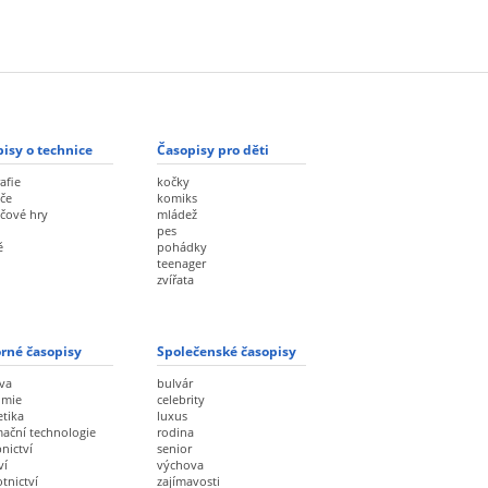
isy o technice
Časopisy pro děti
afie
kočky
če
komiks
ačové hry
mládež
pes
ě
pohádky
teenager
zvířata
rné časopisy
Společenské časopisy
va
bulvár
omie
celebrity
etika
luxus
mační technologie
rodina
nictví
senior
ví
výchova
tnictví
zajímavosti