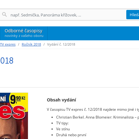
Hled
Odborné časopisy
novinky z vašeho oboru
 TV expres
Ročník 2018
Vydání č. 12/2018
2018
Obsah vydání
V časopisu TV expres č. 12/2018 najdete mimo jiné i t
Christian Berkel. Anna Blomeier: Kriminalista – 
TV tipy:
Ve stínu
Druhá nebo první