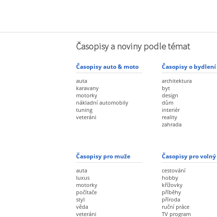
Časopisy a noviny podle témat
Časopisy auto & moto
Časopisy o bydlení
auta
architektura
karavany
byt
motorky
design
nákladní automobily
dům
tuning
interiér
veteráni
reality
zahrada
Časopisy pro muže
Časopisy pro volný
auta
cestování
luxus
hobby
motorky
křížovky
počítače
příběhy
styl
příroda
věda
ruční práce
veteráni
TV program