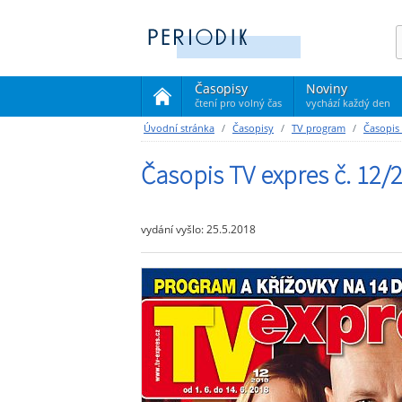
Časopisy
Noviny
čtení pro volný čas
vychází každý den
(current)
Úvodní stránka
Časopisy
TV program
Časopis
Časopis TV expres č. 12/
vydání vyšlo: 25.5.2018