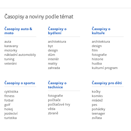
Časopisy a noviny podle témat
Časopisy auto &
Časopisy o
Časopisy o
moto
bydlení
kultuře
auta
architektura
architektura
karavany
byt
design
motorky
design
film
nákladní automobily
dům
fotografie
tuning
interiér
historie
veteráni
reality
hudba
zahrada
kulturní program
Časopisy o sportu
Časopisy o
Časopisy pro děti
technice
cyklistika
kočky
fotografie
fitness
komiks
počítače
fotbal
mládež
počítačové hry
golf
pes
věda
hokej
pohádky
zbraně
jezdectví
teenager
turistika
zvířata