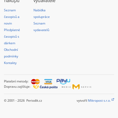
nákupu
vydavatele
Seznam
Nabídka
časopisů a
spolupráce
novin
Seznam
Předplatné
vydavatelů
časopisů s
dárkem
Obchodní
podmínky
Kontakty
Platební metody:
Dopravu zajišťuje:
© 2001 - 2026 Periodik.cz
vytvořil
Mikropost s.r.o.