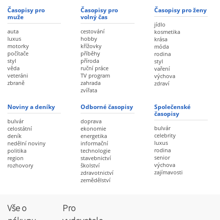
Časopisy pro
Časopisy pro
Časopisy pro ženy
muže
volný čas
jídlo
auta
cestování
kosmetika
luxus
hobby
krása
motorky
křížovky
móda
počítače
příběhy
rodina
styl
příroda
styl
věda
ruční práce
vaření
veteráni
TV program
výchova
zbraně
zahrada
zdraví
zvířata
Noviny a deníky
Odborné časopisy
Společenské
časopisy
bulvár
doprava
bulvár
celostátní
ekonomie
celebrity
deník
energetika
luxus
nedělní noviny
informační
rodina
politika
technologie
senior
region
stavebnictví
výchova
rozhovory
školství
zajímavosti
zdravotnictví
zemědělství
Vše o
Pro