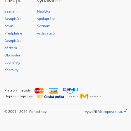
nákupu
vydavatele
Seznam
Nabídka
časopisů a
spolupráce
novin
Seznam
Předplatné
vydavatelů
časopisů s
dárkem
Obchodní
podmínky
Kontakty
Platební metody:
Dopravu zajišťuje:
© 2001 - 2026 Periodik.cz
vytvořil
Mikropost s.r.o.