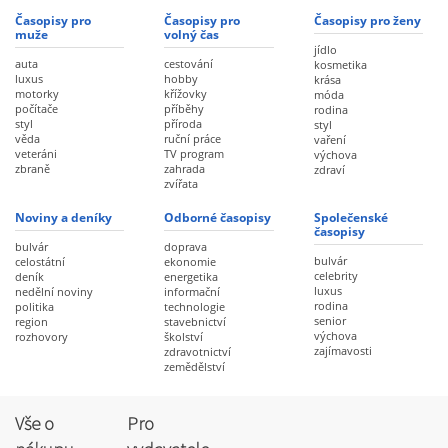
Časopisy pro
Časopisy pro
Časopisy pro ženy
muže
volný čas
jídlo
auta
cestování
kosmetika
luxus
hobby
krása
motorky
křížovky
móda
počítače
příběhy
rodina
styl
příroda
styl
věda
ruční práce
vaření
veteráni
TV program
výchova
zbraně
zahrada
zdraví
zvířata
Noviny a deníky
Odborné časopisy
Společenské
časopisy
bulvár
doprava
bulvár
celostátní
ekonomie
celebrity
deník
energetika
luxus
nedělní noviny
informační
rodina
politika
technologie
senior
region
stavebnictví
výchova
rozhovory
školství
zajímavosti
zdravotnictví
zemědělství
Vše o
Pro