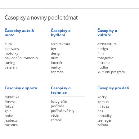
Časopisy a noviny podle témat
Časopisy auto &
Časopisy o
Časopisy o
moto
bydlení
kultuře
auta
architektura
architektura
karavany
byt
design
motorky
design
film
nákladní automobily
dům
fotografie
tuning
interiér
historie
veteráni
reality
hudba
zahrada
kulturní program
Časopisy o sportu
Časopisy o
Časopisy pro děti
technice
cyklistika
kočky
fotografie
fitness
komiks
počítače
fotbal
mládež
počítačové hry
golf
pes
věda
hokej
pohádky
zbraně
jezdectví
teenager
turistika
zvířata