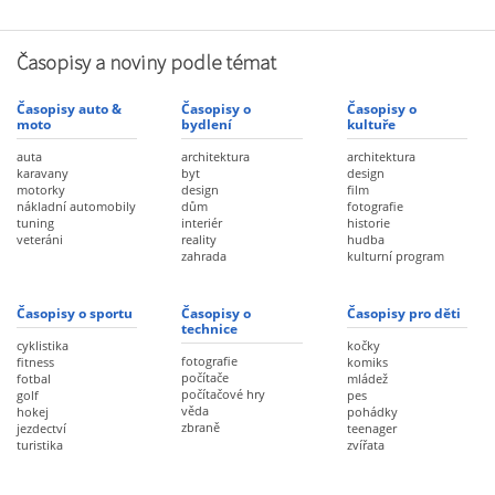
Časopisy a noviny podle témat
Časopisy auto &
Časopisy o
Časopisy o
moto
bydlení
kultuře
auta
architektura
architektura
karavany
byt
design
motorky
design
film
nákladní automobily
dům
fotografie
tuning
interiér
historie
veteráni
reality
hudba
zahrada
kulturní program
Časopisy o sportu
Časopisy o
Časopisy pro děti
technice
cyklistika
kočky
fotografie
fitness
komiks
počítače
fotbal
mládež
počítačové hry
golf
pes
věda
hokej
pohádky
zbraně
jezdectví
teenager
turistika
zvířata