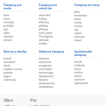
Časopisy pro
Časopisy pro
Časopisy pro ženy
muže
volný čas
jídlo
auta
cestování
kosmetika
luxus
hobby
krása
motorky
křížovky
móda
počítače
příběhy
rodina
styl
příroda
styl
věda
ruční práce
vaření
veteráni
TV program
výchova
zbraně
zahrada
zdraví
zvířata
Noviny a deníky
Odborné časopisy
Společenské
časopisy
bulvár
doprava
bulvár
celostátní
ekonomie
celebrity
deník
energetika
luxus
nedělní noviny
informační
rodina
politika
technologie
senior
region
stavebnictví
výchova
rozhovory
školství
zajímavosti
zdravotnictví
zemědělství
Vše o
Pro