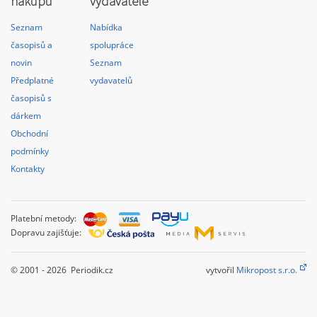
nákupu
vydavatele
Seznam
Nabídka
časopisů a
spolupráce
novin
Seznam
Předplatné
vydavatelů
časopisů s
dárkem
Obchodní
podmínky
Kontakty
Platební metody:
Dopravu zajišťuje:
© 2001 - 2026 Periodik.cz
vytvořil
Mikropost s.r.o.